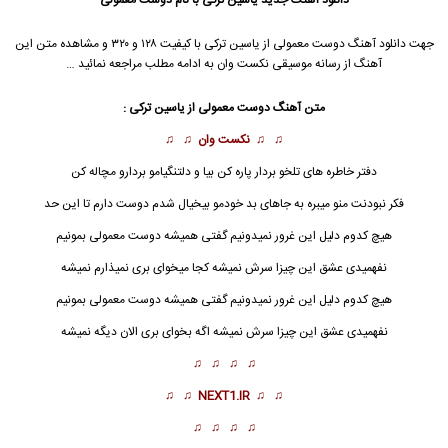
جهت دانلود آهنگ دوست معمولی از یاسین ترکی با کیفیت ۱۲۸ و ۳۲۰ و مشاهده متن این
آهنگ از رسانه موسیقی نکست وان به ادامه مطلب مراجعه نمائید …
متن آهنگ دوست معمولی از یاسین ترکی :
♫ ♫
نکست وان
♫ ♫
دفتر خاطره های تلخو بردار پاره کن بیا و دلتنگیامو بردارو مچاله کن
فکر نبودنت منو میبره به جاهای بد خودمو بیخیال شدم دوست دارم تا این حد
هیچ کدوم دلیل این غرور نمیدونیم گفتی همیشه دوست معمولی بمونیم
نفهمیدی عشق این چیزا سرش نمیشه کجا میخوای بری نمیذارم نمیشه
هیچ کدوم دلیل این غرور نمیدونیم گفتی همیشه
دوست معمولی
بمونیم
نفهمیدی عشق این چیزا سرش نمیشه اگه بخوای بری الان دیگه نمیشه
♫ ♫ ♫ ♫
♫ ♫
NEXT1.IR
♫ ♫
♫ ♫ ♫ ♫