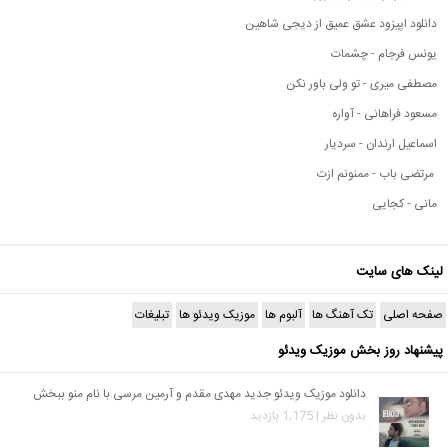
دانلود اپیزود عشق عمیق از دیجی شاهین
یونس فرجام - چشمات
مصطفی میری - تو ولی باور نکن
مسعود فراهانی - آواره
اسماعیل ارندان - سردیار
مرتضی باب - ممنونم ازت
مانی - کجایی
لینک های سایت
صفحه اصلی
تک آهنگ ها
آلبوم ها
موزیک ویدئو ها
تبلیغات
پیشنهاد روز بخش موزیک ویدئو
دانلود موزیک ویدئو جدید مهدی مقدم و آرمین مرسی با نام منو ببخش
بدون نظر | 1,175 بازدید