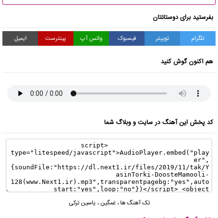
بفرستید برای دوستانتان
تلگرام
توییتر
فیسبوک
واتس آپ
پینترست
ایمیل
هم اکنون گوش کنید
کد پخش این آهنگ در سایت و وبلاگ شما
تک آهنگ ها
،
غمگین
،
یاسین ترکی