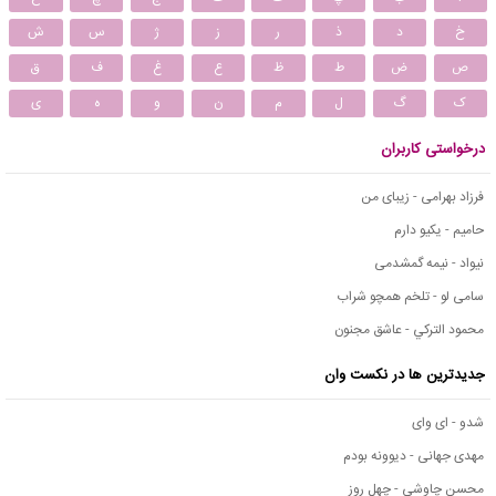
خ
د
ذ
ر
ز
ژ
س
ش
ص
ض
ط
ظ
ع
غ
ف
ق
ک
گ
ل
م
ن
و
ه
ی
درخواستی کاربران
فرزاد بهرامی - زیبای من
حامیم - یکیو دارم
نیواد - نیمه گمشدمی
سامی لو - تلخم همچو شراب
محمود التركي - عاشق مجنون
جدیدترین ها در نکست وان
شدو - ای وای
مهدی جهانی - دیوونه بودم
محسن چاوشی - چهل روز