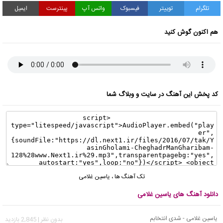
تلگرام
توییتر
فیسبوک
واتس آپ
پینترست
ایمیل
هم اکنون گوش کنید
کد پخش این آهنگ در سایت و وبلاگ شما
تک آهنگ ها
،
یاسین غلامی
دانلود آهنگ های یاسین غلامی
یاسین غلامی - شدی انتخابم
بدون نظر | 2,845 بازدید