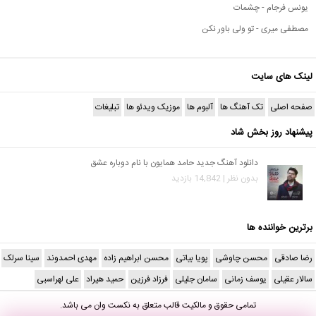
یونس فرجام - چشمات
مصطفی میری - تو ولی باور نکن
لینک های سایت
صفحه اصلی
تک آهنگ ها
آلبوم ها
موزیک ویدئو ها
تبلیغات
پیشنهاد روز بخش شاد
دانلود آهنگ جدید حامد همایون با نام دوباره عشق
بدون نظر | 14,842 بازدید
برترین خواننده ها
رضا صادقی
محسن چاوشی
پویا بیاتی
محسن ابراهیم زاده
مهدی احمدوند
سینا سرلک
سالار عقیلی
یوسف زمانی
سامان جلیلی
فرزاد فرزین
حمید هیراد
علی لهراسبی
تمامی حقوق و مالکیت قالب متعلق به
نکست وان
می باشد.