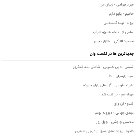
فرزاد بهرامی - زیبای من
حامیم - یکیو دارم
نیواد - نیمه گمشدمی
سامی لو - تلخم همچو شراب
محمود التركي - عاشق مجنون
جدیدترین ها در نکست وان
شمس الدین حسینی - شاسی بلند لندکروز
سینا پارسیان - ادا
علیرضا قربانی - گل های باران خورده
مهراد جم - باز شب شد
شدو - ای وای
مهدی جهانی - دیوونه بودم
محسن چاوشی - چهل روز
دانلود اپیزود عشق عمیق از دیجی شاهین