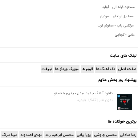
مسعود فراهانی - آواره
اسماعیل ارندان - سردیار
مرتضی باب - ممنونم ازت
مانی - کجایی
لینک های سایت
صفحه اصلی
تک آهنگ ها
آلبوم ها
موزیک ویدئو ها
تبلیغات
پیشنهاد روز بخش ملایم
دانلود آهنگ جدید عبدل حیدری با نام تو
بدون نظر | 1,947 بازدید
برترین خواننده ها
رضا صادقی
محسن چاوشی
پویا بیاتی
محسن ابراهیم زاده
مهدی احمدوند
سینا سرلک