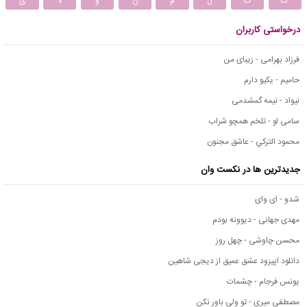
ک
گ
ل
م
ن
و
ه
ی
درخواستی کاربران
فرزاد بهرامی - زیبای من
حامیم - یکیو دارم
نیواد - نیمه گمشدمی
سامی لو - تلخم همچو شراب
محمود التركي - عاشق مجنون
جدیدترین ها در نکست وان
شدو - ای وای
مهدی جهانی - دیوونه بودم
محسن چاوشی - چهل روز
دانلود اپیزود عشق عمیق از دیجی شاهین
یونس فرجام - چشمات
مصطفی میری - تو ولی باور نکن