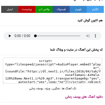
تلگرام
توییتر
فیسبوک
واتس آپ
پینترست
ایمیل
هم اکنون گوش کنید
کد پخش این آهنگ در سایت و وبلاگ شما
تک آهنگ ها
،
غمگین
،
ویژه
،
یوسف زمانی
دانلود آهنگ های یوسف زمانی