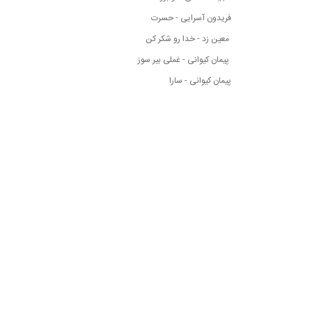
فریدون آسرایی - حسرت
معین زد - خدا رو شکر کن
پیمان کیوانی - غملی بیر سوز
پیمان کیوانی - سارا