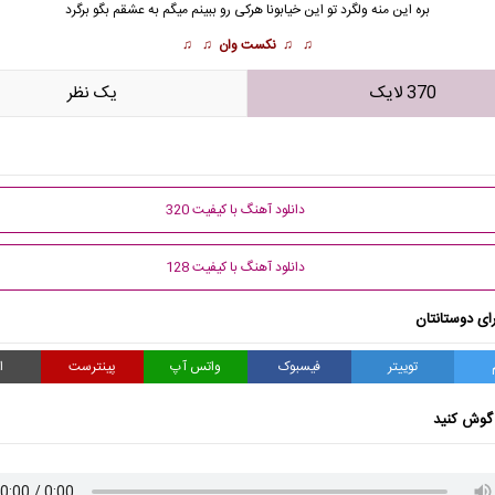
بره این منه ولگرد تو این خیابونا هرکی رو ببینم میگم به عشقم بگو برگرد
♫ ♫
نکست وان
♫ ♫
370 لایک
يک نظر
دانلود آهنگ با کیفیت 320
دانلود آهنگ با کیفیت 128
ای دوستانتان
توییتر
فیسبوک
واتس آپ
پینترست
ا
گوش کنید