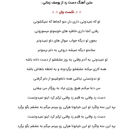
متن آهنگ دست رد از
یوسف زمانی
:
♫ ♫
نکست وان
♫ ♫
تو که نمیدونی داری دل منو کجاها که نمیکشونی
رفتی کجا داری خاطره های خوبمونو میسوزونی
بجون تو دیگه جواب سوال های دلو نمیدونم
سلامتو دیگه نمیشه دروغی به دلم برسونم
تو نمیدونی یه آدم وقتی یه روز عشقشو از دست داده باشه
همه کاری میکنه عشقشو برگردونه و یه لحظه باهاش باشه
تو ندونستی نباشی همه دلخوشیمو از دلم گرفتی
من دعا میکنم هیچ روزی نیاد به روزگار من بیفتی
دست
رد وقتی به قلبم زد وقتی ترکم کرد اینو نمیدونست
بره این منه ولگرد تو این خیابونا هرکی رو ببینم میگم به عشقم بگو برگرد
دست رد وقتی به قلبم زد وقتی ترکم کرد اینو نمیدونست
بره این منه ولگرد تو این خیابونا هرکی رو ببینم میگم به عشقم بگو برگرد