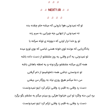
♫ ♫ ♫
♫ ♫
NEXT1.IR
♫ ♫
♫ ♫ ♫ ♫
تو که نمیدونی هوا بارونی که میشه حلم چقده بده
نه نمیدونی از تنهایی چه چیزایی به سرم زده
تو رو خدا نزار اونی که دیوونه ی توئه سرکنه با
یادگاریایی که مونده توی خونه همنی لباسی که بوی تورو میده
تو نمیدونی یه آدم وقتی یه روز عشقشو از دست داده باشه
همه کاری میکنه عشقشو برگردونه و یه لحظه باهاش باشه
تو ندونستی نباشی همه دلخوشیمو از دلم گرفتی
من دعا میکنم هیچ روزی نیاد به روزگار من بیفتی
دست
رد وقتی به قلبم زد وقتی ترکم کرد اینو نمیدونست
بره این منه ولگرد تو این خیابونا هرکی رو ببینم میگم به عشقم بگو برگرد
دست رد وقتی به قلبم زد وقتی ترکم کرد اینو نمیدونست