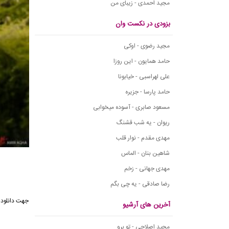
مجید احمدی - زیبای من
بزودی در نکست وان
مجید رضوی - اوکی
حامد همایون - این روزا
علی لهراسبی - خیابونا
حامد پارسا - جزیره
مسعود صابری - آسوده میخوابی
ریوان - یه شب قشنگ
مهدی مقدم - نوار قلب
شاهین بنان - الماس
مهدی جهانی - زخم
رضا صادقی - یه چی بگم
جهت دانلود
آخرین های آرشیو
مجید اصلاحی - تو برو