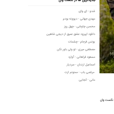
جدیدترین ها در نکست وان
شدو - ای وای
مهدی جهانی - دیوونه بودم
محسن چاوشی - چهل روز
دانلود اپیزود عشق عمیق از دیجی شاهین
یونس فرجام - چشمات
مصطفی میری - تو ولی باور نکن
مسعود فراهانی - آواره
اسماعیل ارندان - سردیار
مرتضی باب - ممنونم ازت
مانی - کجایی
سیقی نکست وان