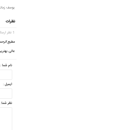
یوسف زمانی -  aşk
نظرات
1 نظر ارسال شده
مطیع الرحم
عالی بهتری
نام شما :
ایمیل :
نظر شما: