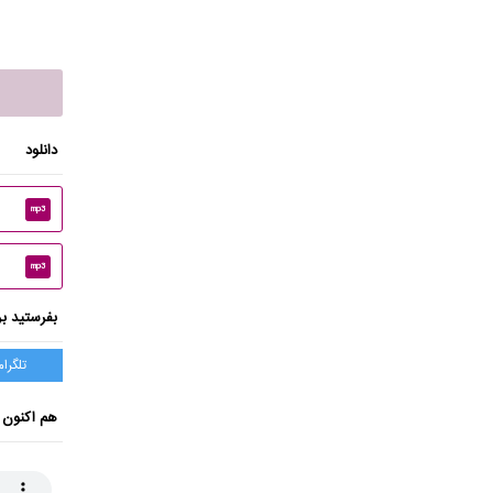
دانلود
mp3
mp3
بفرستید بر
تلگرام
هم اکنون 