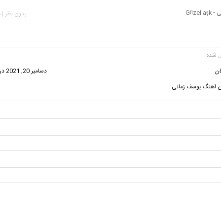
Güzel
بدون نظر | 734 بازدید
ان
گفت:
دسامبر 20, 2021 در 8:31 ق.ظ
ن اهنگ یوسف زمانی