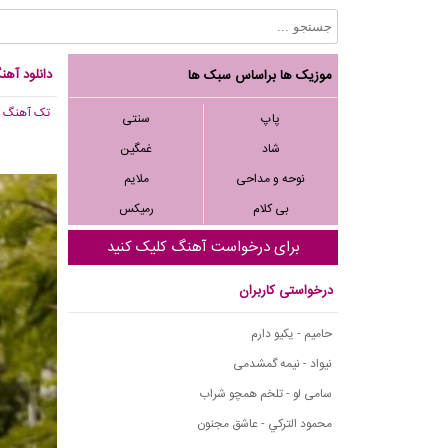
دانلود آه
موزیک ها براساس سبک ها
تک آهنگ
, ,150
پاپ
سنتی
شاد
غمگین
نوحه و مداحی
ملایم
بی کلام
رمیکس
برای درخواست آهنگ کلیک کنید
درخواستی کاربران
حامیم - یکیو دارم
نیواد - نیمه گمشدمی
سامی لو - تلخم همچو شراب
محمود التركي - عاشق مجنون