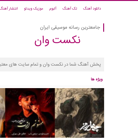
دانلود آهنگ
تک آهنگ
آلبوم
موزیک ویدئو
انتشار آهنگ
جامعترین رسانه موسیقی ایران
نکست وان
پخش آهنگ شما در نکست وان و تمام سایت های معتبر
ویژه ها