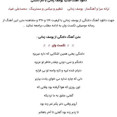
دانلود آهنگ جدید
یوسف زمانی
با نام دلتنگی
ترانه سرا و آهنگساز : یوسف زمانی تنظیم و میکس و مسترینگ : محمدعلی ضیاء
جهت دانلود آهنگ دلتنگی از
یوسف زمانی
با کیفیت ۱۲۸ و ۳۲۰ و مشاهده متن این آهنگ از
رسانه موسیقی نکست وان به ادامه مطلب مراجعه نمائید …
متن آهنگ دلتنگی از
یوسف زمانی
:
♫ ♫
نکست وان
♫ ♫
دلتنگی
یعنی همین اشکایی که داره میریزه
دلتنگم و نمی دونی چقدر خاطر تو عزیزه
دنیام شده تیره و تاره واسه تو بی قراره
دلی که چاره نداره می خوای یادت بیارم
اون روزی که هوا گرفته بود وقتی که
گفتی عشق به ما نزدیکه
آروم وقتی دلم یکم غم زده بود
تا زدم زده بود گفتی تا آخر باهاتم