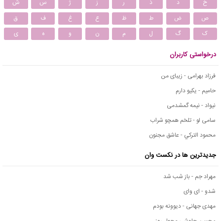
خ
د
ذ
ر
ز
ژ
س
ش
ص
ض
ط
ظ
ع
غ
ف
ق
ک
گ
ل
م
ن
و
ه
ی
درخواستی کاربران
فرزاد بهرامی - زیبای من
حامیم - یکیو دارم
نیواد - نیمه گمشدمی
سامی لو - تلخم همچو شراب
محمود التركي - عاشق مجنون
جدیدترین ها در نکست وان
مهراد جم - باز شب شد
شدو - ای وای
مهدی جهانی - دیوونه بودم
محسن چاوشی - چهل روز