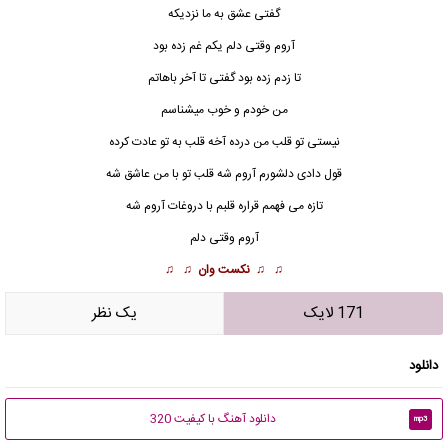
گفتی عشق به ما نزدیکه
آروم وقتی دلم یکم غم زده بود
تا زدم زده بود گفتی تا آخر باهاتم
من خودم و خوب میشناسم
نیستی تو قلب من درده آخه قلب به تو عادت کرده
قول دادی دلشورم آروم شه قلب تو با من عاشق شه
تازه می فهمم قراره قلبم با دروغات آروم شه
آروم وقتی دلم
♫ ♫
نکست وان
♫ ♫
171 لایک
يک نظر
دانلود
دانلود آهنگ با کیفیت 320
mp3