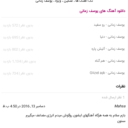
تک آهنگ ها
،
غمگین
،
ویژه
،
یوسف زمانی
دانلود آهنگ های یوسف زمانی
یوسف زمانی - رو سفید
بدون نظر | 572 بازدید
یوسف زمانی - دنیا
بدون نظر | 695 بازدید
یوسف زمانی - آتیش پاره
بدون نظر | 802 بازدید
یوسف زمانی - هم گناه
بدون نظر | 1,134 بازدید
یوسف زمانی - Güzel aşk
بدون نظر | 734 بازدید
نظرات
1 نظر ارسال شده
Mahsa
گفت:
دسامبر 13, 2016 در 4:50 ب.ظ
بازم سلام به همه هرگاه آهنگهای ایشون روگوش میدم انرژی مضاعف میگیرم
ممنون