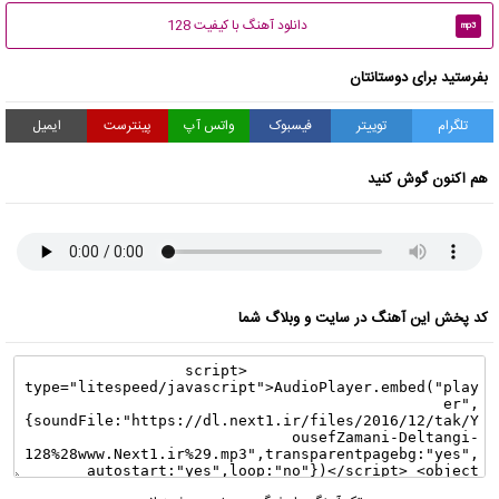
دانلود آهنگ با کیفیت 128
mp3
بفرستید برای دوستانتان
تلگرام
توییتر
فیسبوک
واتس آپ
پینترست
ایمیل
هم اکنون گوش کنید
کد پخش این آهنگ در سایت و وبلاگ شما