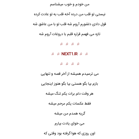
من خودم و خوب میشناسم
نیستی تو قلب من درده آخه قلب به تو عادت کرده
قول دادی دلشورم آروم شه قلب تو با من عاشق شه
تازه می فهمم قراره قلبم با دروغات آروم شه
♫ ♫ ♫ ♫
♫ ♫
NEXT1.IR
♫ ♫
♫ ♫ ♫ ♫
می ترسیدم همیشه از آخر قصه و تنهایی
بازم بیا بگو هستی بیا بگو هنوز اینجایی
هر وقت
دل
م برات یکم تنگ میشه
فقط عکسات یکم مرحم میشه
گریه همدم من میشه
می خوای یادت بیارم
اون روزی که هوا گرفته بود وقتی که