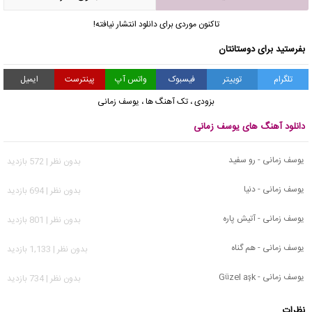
تاکنون موردی برای دانلود انتشار نیافته!
بفرستید برای دوستانتان
تلگرام
توییتر
فیسبوک
واتس آپ
پینترست
ایمیل
بزودی
،
تک آهنگ ها
،
یوسف زمانی
دانلود آهنگ های یوسف زمانی
یوسف زمانی - رو سفید
بدون نظر | 572 بازدید
یوسف زمانی - دنیا
بدون نظر | 694 بازدید
یوسف زمانی - آتیش پاره
بدون نظر | 801 بازدید
یوسف زمانی - هم گناه
بدون نظر | 1,133 بازدید
یوسف زمانی - Güzel aşk
بدون نظر | 734 بازدید
نظرات