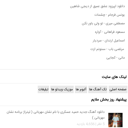
دانلود اپیزود عشق عمیق از دیجی شاهین
یونس فرجام - چشمات
مصطفی میری - تو ولی باور نکن
مسعود فراهانی - آواره
اسماعیل ارندان - سردیار
مرتضی باب - ممنونم ازت
مانی - کجایی
لینک های سایت
صفحه اصلی
تک آهنگ ها
آلبوم ها
موزیک ویدئو ها
تبلیغات
پیشنهاد روز بخش ملایم
دانلود آهنگ جدید حمید عسکری با نام نشان مهربانی ( تیتراژ برنامه نشان
مهربانی )
5 نظر | 4,656 بازدید