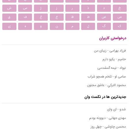
خ
د
ذ
ر
ز
ژ
س
ش
ص
ض
ط
ظ
ع
غ
ف
ق
ک
گ
ل
م
ن
و
ه
ی
درخواستی کاربران
فرزاد بهرامی - زیبای من
حامیم - یکیو دارم
نیواد - نیمه گمشدمی
سامی لو - تلخم همچو شراب
محمود التركي - عاشق مجنون
جدیدترین ها در نکست وان
شدو - ای وای
مهدی جهانی - دیوونه بودم
محسن چاوشی - چهل روز