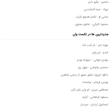
حامیم - یکیو دارم
نیواد - نیمه گمشدمی
سامی لو - تلخم همچو شراب
محمود التركي - عاشق مجنون
جدیدترین ها در نکست وان
مهراد جم - باز شب شد
شدو - ای وای
مهدی جهانی - دیوونه بودم
محسن چاوشی - چهل روز
دانلود اپیزود عشق عمیق از دیجی شاهین
یونس فرجام - چشمات
مصطفی میری - تو ولی باور نکن
مسعود فراهانی - آواره
اسماعیل ارندان - سردیار