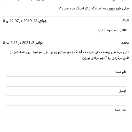
خیلی خووووووبببه اصا مگه إز تو آهنگ بدم هس؟؟
Fatii
گفت:
جولای 23, 2019 در 12:07 ق.ظ
عاااااالی بود حرف نداره
محمد
گفت:
نوامبر 2, 2021 در 5:52 ب.ظ
عالی میخونی یوسف جان حیف که آهنگاتو دیر میدی بیرون. چی میشود این همه دمو رو
کامل میکردی یه آلبوم میادی بیرون
نام شما :
ایمیل :
نظر شما: