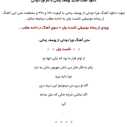
دانلود آهنگ جدید
یوسف زمانی
با نام چرا دودلی
جهت دانلود آهنگ چرا دودلی از
یوسف زمانی
با کیفیت ۱۲۸ و ۳۲۰ و مشاهده متن این آهنگ
از رسانه موسیقی نکست وان به ادامه مطلب مراجعه نمائید …
بزودی از رسانه موسیقی نکست وان + دموی آهنگ در ادامه مطلب …
متن آهنگ چرا دودلی از
یوسف زمانی
:
♫ ♫
نکست وان
♫ ♫
از اولم قرار ما بود که یکی تنها نره
یکم به فکر حال من باش مهربون باش یه ذره
چرا داره میره
اگه تو بری من میمونمو این دربه دری
اگه نباشی خرابه حالی که مثل عذابه
کی
…
♫ ♫ ♫ ♫