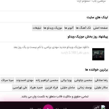
مرتضی باب - ممنونم ازت
لینک های سایت
صفحه اصلی
تک آهنگ ها
آلبوم ها
موزیک ویدئو ها
تبلیغات
پیشنهاد روز بخش موزیک ویدئو
دانلود موزیک ویدئو جدید مهدی یراحی با نام بیست و یک روز بعد
بدون نظر | 2,183 بازدید
برترین خواننده ها
رضا صادقی
محسن چاوشی
پویا بیاتی
محسن ابراهیم زاده
مهدی احمدوند
سینا سرلک
سالار عقیلی
یوسف زمانی
سامان جلیلی
فرزاد فرزین
حمید هیراد
علی لهراسبی
تمامی حقوق و مالکیت قالب متعلق به
نکست وان
می باشد.