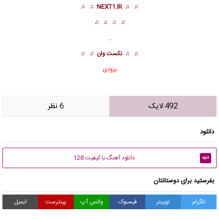
♫ ♫
NEXT1.IR
♫ ♫
♫ ♫ ♫ ♫
…
♫ ♫
نکست وان
♫ ♫
بزودی
492 لایک
6 نظر
دانلود
دانلود آهنگ با کیفیت 128
mp3
بفرستید برای دوستانتان
تلگرام
توییتر
فیسبوک
واتس آپ
پینترست
ایمیل