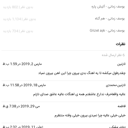
یوسف زمانی - آتیش پاره
بدون نظر | 802 بازدید
یوسف زمانی - هم گناه
بدون نظر | 1,134 بازدید
یوسف زمانی - Güzel aşk
بدون نظر | 734 بازدید
نظرات
6 نظر ارسال شده
نازنین
گفت:
مارس 2, 2019 در 1:59 ب.ظ
چقدرطول میکشه تا یه اهنگ بدی بیرون چرا این اهن بیرون نمیاد
نازنین محمدی
گفت:
مارس 18, 2019 در 11:58 ب.ظ
عالیه واقعاحرف ندارع عاشقتم همه ی اهنگات عالیه عاشق صدای نازتم
فاطمه
گفت:
می 29, 2019 در 7:38 ق.ظ
خیلی خیلی عالیه چرا نمیدی بیرون خیلی وقته منتظرم
دختر مشكي
گفت:
ژوئن 11, 2019 در 2:32 ب.ظ