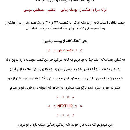
دانلود آهنگ جدید
یوسف زمانی با نام کافه
ترانه سرا و آهنگساز : یوسف زمانی تنظیم : مصطفی مومنی
جهت دانلود آهنگ کافه از یوسف زمانی با کیفیت ۱۲۸ و ۳۲۰ و مشاهده متن این آهنگ از
رسانه موسیقی نکست وان به ادامه مطلب مراجعه نمائید …
متن آهنگ
کافه
از یوسف زمانی :
♫ ♫
نکست وان
♫ ♫
به فدای چشات که انقد جذابه بیا بریم یه
کافه
هر کی جز من گفت دوست دارم بدون لافه
رد نکن دعوت مارو آخه ببین هوارو میسپارمش به تو کجا بریم اون ساعت این قرارو
همه جوره پایتم من بیا دل ما رو نشکن قول میدم خوش بگذره به تو به تو بیشتر از من
دلتو یه جوری میرم شده نازتو هی میخرم اون جاها که آرزوته بری خودم تورو میبرم
♫ ♫ ♫ ♫
♫ ♫
NEXT1.IR
♫ ♫
♫ ♫ ♫ ♫
من میدونم اگه دلت مال خودم شه زندگی زندگی میشه تازه با تو عزیزم