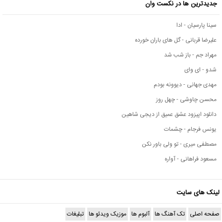
جدیدترین ها در نکست وان
سینا پارسیان - ادا
علیرضا قربانی - گل های باران خورده
مهراد جم - باز شب شد
شدو - ای وای
مهدی جهانی - دیوونه بودم
محسن چاوشی - چهل روز
دانلود اپیزود عشق عمیق از دیجی شاهین
یونس فرجام - چشمات
مصطفی میری - تو ولی باور نکن
مسعود فراهانی - آواره
لینک های سایت
صفحه اصلی
تک آهنگ ها
آلبوم ها
موزیک ویدئو ها
تبلیغات