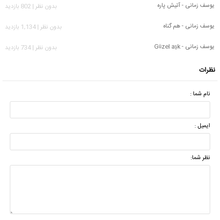
یوسف زمانی - آتیش پاره
بدون نظر | 802 بازدید
یوسف زمانی - هم گناه
بدون نظر | 1,134 بازدید
یوسف زمانی - Güzel aşk
بدون نظر | 734 بازدید
نظرات
نام شما :
ایمیل :
نظر شما: