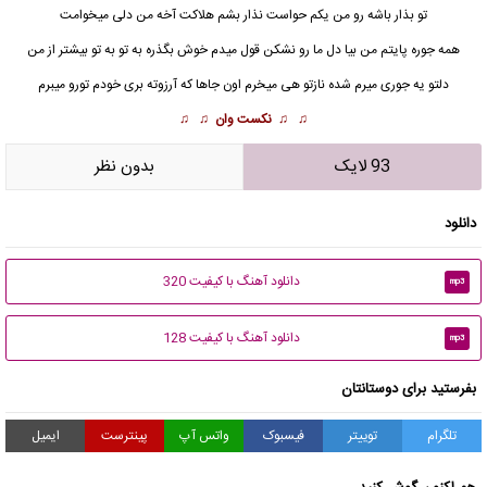
تو بذار باشه رو من یکم حواست نذار بشم هلاکت آخه من دلی میخوامت
همه جوره پایتم من بیا دل ما رو نشکن قول میدم خوش بگذره به تو به تو بیشتر از من
دلتو یه جوری میرم شده نازتو هی میخرم اون جاها که آرزوته بری خودم تورو میبرم
♫ ♫
نکست وان
♫ ♫
93 لایک
بدون نظر
دانلود
دانلود آهنگ با کیفیت 320
mp3
دانلود آهنگ با کیفیت 128
mp3
بفرستید برای دوستانتان
تلگرام
توییتر
فیسبوک
واتس آپ
پینترست
ایمیل