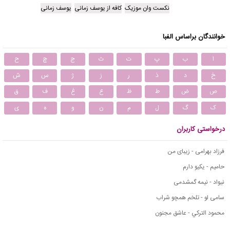
نکست وان موزیک
کافه از یوسف زمانی
یوسف زمانی
خوانندگان براساس الفبا
ا
ب
پ
ت
ث
ج
چ
ح
خ
د
ذ
ر
ز
ژ
س
ش
ص
ض
ط
ظ
ع
غ
ف
ق
ک
گ
ل
م
ن
و
ه
ی
درخواستی کاربران
فرزاد بهرامی - زیبای من
حامیم - یکیو دارم
نیواد - نیمه گمشدمی
سامی لو - تلخم همچو شراب
محمود التركي - عاشق مجنون