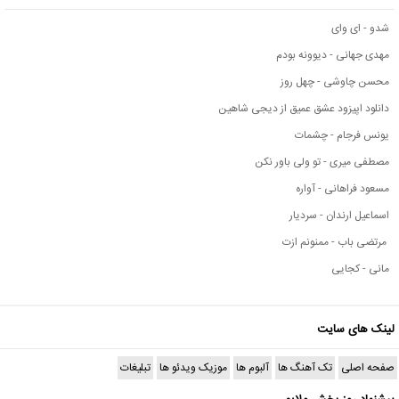
شدو - ای وای
مهدی جهانی - دیوونه بودم
محسن چاوشی - چهل روز
دانلود اپیزود عشق عمیق از دیجی شاهین
یونس فرجام - چشمات
مصطفی میری - تو ولی باور نکن
مسعود فراهانی - آواره
اسماعیل ارندان - سردیار
مرتضی باب - ممنونم ازت
مانی - کجایی
لینک های سایت
صفحه اصلی
تک آهنگ ها
آلبوم ها
موزیک ویدئو ها
تبلیغات