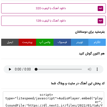
دانلود آهنگ با کیفیت 320
mp3
دانلود آهنگ با کیفیت 128
mp3
بفرستید برای دوستانتان
تلگرام
توییتر
فیسبوک
واتس آپ
پینترست
ایمیل
هم اکنون گوش کنید
کد پخش این آهنگ در سایت و وبلاگ شما