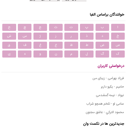
خوانندگان براساس الفبا
ا
ب
پ
ت
ث
ج
چ
ح
خ
د
ذ
ر
ز
ژ
س
ش
ص
ض
ط
ظ
ع
غ
ف
ق
ک
گ
ل
م
ن
و
ه
ی
درخواستی کاربران
فرزاد بهرامی - زیبای من
حامیم - یکیو دارم
نیواد - نیمه گمشدمی
سامی لو - تلخم همچو شراب
محمود التركي - عاشق مجنون
جدیدترین ها در نکست وان