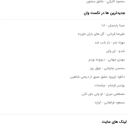
محمود التركي - عاشق مجنون
جدیدترین ها در نکست وان
سینا پارسیان - ادا
علیرضا قربانی - گل های باران خورده
مهراد جم - باز شب شد
شدو - ای وای
مهدی جهانی - دیوونه بودم
محسن چاوشی - چهل روز
دانلود اپیزود عشق عمیق از دیجی شاهین
یونس فرجام - چشمات
مصطفی میری - تو ولی باور نکن
مسعود فراهانی - آواره
لینک های سایت