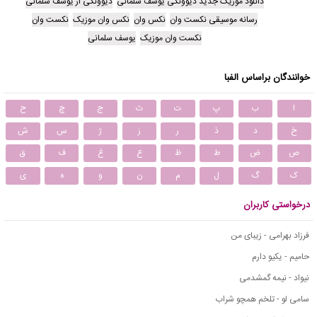
دانلود موزیک جدید دیوونگی یوسف سلمانی
دیوونگی از یوسف سلمانی
رسانه موسیقی نکست وان
نکس وان
نکس وان موزیک
نکست وان
نکست وان موزیک
یوسف سلمانی
خوانندگان براساس الفبا
ا
ب
پ
ت
ث
ج
چ
ح
خ
د
ذ
ر
ز
ژ
س
ش
ص
ض
ط
ظ
ع
غ
ف
ق
ک
گ
ل
م
ن
و
ه
ی
درخواستی کاربران
فرزاد بهرامی - زیبای من
حامیم - یکیو دارم
نیواد - نیمه گمشدمی
سامی لو - تلخم همچو شراب