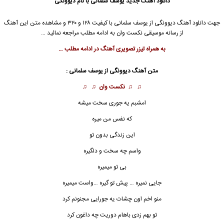
دانلود آهنگ جدید
یوسف سلمانی
با نام دیوونگی
جهت دانلود آهنگ دیوونگی از
یوسف سلمانی
با کیفیت ۱۲۸ و ۳۲۰ و مشاهده متن این آهنگ
از رسانه موسیقی نکست وان به ادامه مطلب مراجعه نمائید …
به همراه تیزر تصویری آهنگ در ادامه مطلب …
متن آهنگ دیوونگی از
یوسف سلمانی
:
♫ ♫
نکست وان
♫ ♫
امشبم یه جوری سخت میشه
که نفس من میره
این زندگی بدون تو
واسم چه سخت و دلگیره
بی تو میمیره
جایی نمیره … پیش تو گیره …واست میمیره
منو اخم اون چشات یه جورایی مجنونم کرد
تو بهم زدی باهام دوریت چه داغون کرد