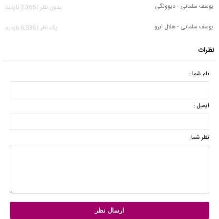
یوسف سلمانی - دیوونگی
بدون نظر | 2,365 بازدید
یوسف سلمانی - هلال ابرو
يک نظر | 6,536 بازدید
نظرات
نام شما :
ایمیل :
نظر شما: