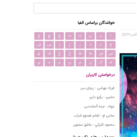
خوانندگان براساس الفبا
ا
ب
پ
ت
ث
ج
چ
ح
خ
د
ذ
ر
ز
ژ
س
ش
ص
ض
ط
ظ
ع
غ
ف
ق
ک
گ
ل
م
ن
و
ه
ی
درخواستی کاربران
فرزاد بهرامی - زیبای من
حامیم - یکیو دارم
نیواد - نیمه گمشدمی
سامی لو - تلخم همچو شراب
محمود التركي - عاشق مجنون