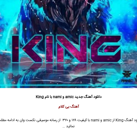
دانلود آهنگ جدید
arnic و nami با نام King
آهنگ بی کلام
جهت دانلود آهنگ King از arnic و nami با کیفیت ۱۲۸ و ۳۲۰ از رسانه موسیقی نکست وان به
نمائید …