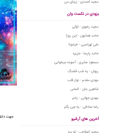
مجید احمدی - زیبای من
بزودی در نکست وان
مجید رضوی - اوکی
حامد همایون - این روزا
علی لهراسبی - خیابونا
حامد پارسا - جزیره
مسعود صابری - آسوده میخوابی
ریوان - یه شب قشنگ
مهدی مقدم - نوار قلب
شاهین بنان - الماس
مهدی جهانی - زخم
رضا صادقی - یه چی بگم
آخرین های آرشیو
مجید اصلاحی - تو برو