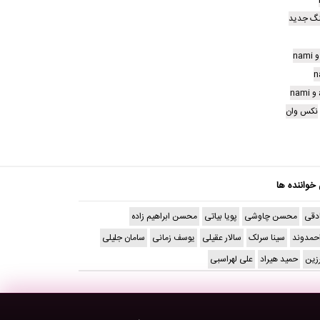
گ جدید
نکس وان
 خواننده ها
دقی
محسن چاوشی
پویا بیاتی
محسن ابراهیم زاده
حمدوند
سینا سرلک
سالار عقیلی
یوسف زمانی
سامان جلیلی
رزین
حمید هیراد
علی لهراسبی