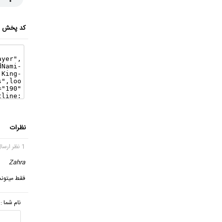
کد پخش ای
نظرات
1 نظر ارسال شده
Zahra
فقط میتونم
نام شما :