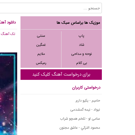
دانلود آهنگ جدید arnic
موزیک ها براساس سبک ها
تک آهنگ
, 570
پاپ
سنتی
شاد
غمگین
نوحه و مداحی
ملایم
بی کلام
رمیکس
برای درخواست آهنگ کلیک کنید
درخواستی کاربران
حامیم - یکیو دارم
نیواد - نیمه گمشدمی
سامی لو - تلخم همچو شراب
محمود التركي - عاشق مجنون