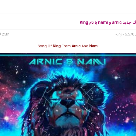
 و nami با نام King
6, بازدید
25th اکتبر 2019
Song Of
King
From
Arnic
And
Nami