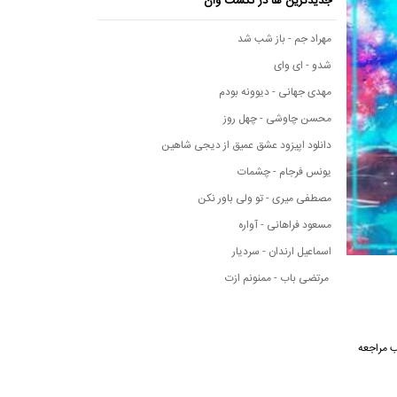
جدیدترین ها در نکست وان
مهراد جم - باز شب شد
شدو - ای وای
مهدی جهانی - دیوونه بودم
محسن چاوشی - چهل روز
دانلود اپیزود عشق عمیق از دیجی شاهین
یونس فرجام - چشمات
مصطفی میری - تو ولی باور نکن
مسعود فراهانی - آواره
اسماعیل ارندان - سردیار
مرتضی باب - ممنونم ازت
 ادامه مطلب مراجعه