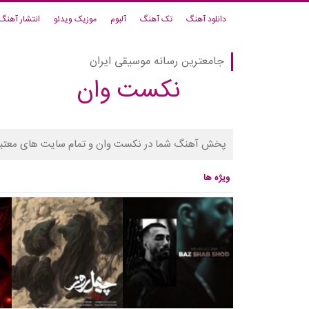
دانلود آهنگ
تک آهنگ
آلبوم
موزیک ویدئو
انتشار آهنگ
جامعترین رسانه موسیقی ایران
نکست وان
پخش آهنگ شما در نکست وان و تمام سایت های معتبر
ویژه ها