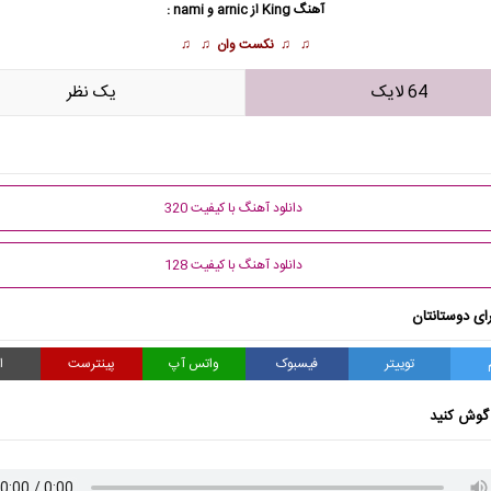
آهنگ King از arnic و nami :
♫ ♫
نکست وان
♫ ♫
64 لایک
يک نظر
دانلود آهنگ با کیفیت 320
دانلود آهنگ با کیفیت 128
ای دوستانتان
توییتر
فیسبوک
واتس آپ
پینترست
ا
گوش کنید