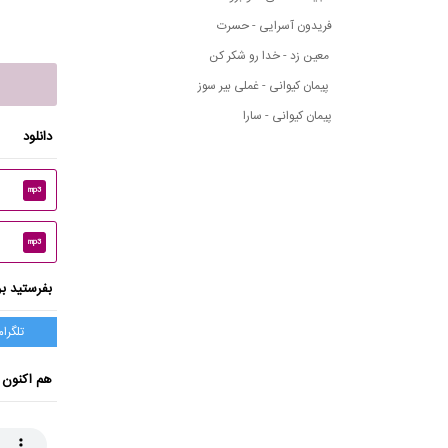
فریدون آسرایی - حسرت
معین زد - خدا رو شکر کن
پیمان کیوانی - غملی بیر سوز
پیمان کیوانی - سارا
دانلود
mp3
mp3
بفرستید بر
تلگرام
هم اکنون 