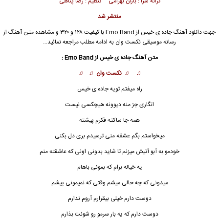
ترانه سرا : باران بهرامی تنظیم : رضا پناهی
منتشر شد
جهت دانلود آهنگ جاده ی خیس از
Emo Band
با کیفیت ۱۲۸ و ۳۲۰ و مشاهده متن آهنگ از
رسانه موسیقی نکست وان به ادامه مطلب مراجعه نمائید…
متن آهنگ جاده ی خیس از Emo Band :
♫ ♫ نکست وان ♫ ♫
راه میفتم تویه جاده ی خیس
انگاری جز منه دیوونه هیچکسی نیست
همه جا ساکته فکرم پیشته
میخواستم بگم عشقه م
ن
ی ترسیدم بری دل بکنی
خودمو به آبو آتیش میزنم تا شاید بدونی اونی که عاشقته منم
یه خیاله برام که بمونی باهام
میدونی که چه حالی میشم وقتی که نمیمونی پیشم
دوست دارم خیلی بیقرارم آروم ندارم
دوست دارم که یه بار سرمو رو شونت بذارم