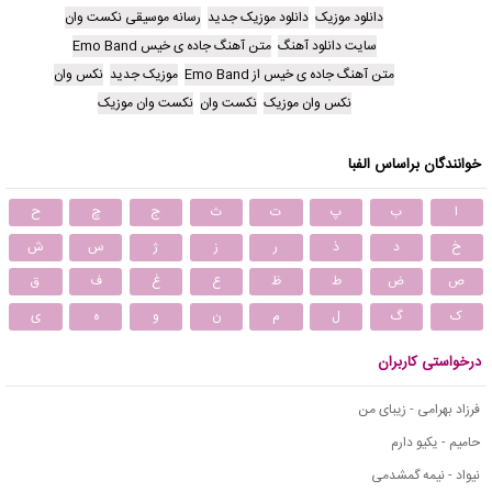
دانلود موزیک
دانلود موزیک جدید
رسانه موسیقی نکست وان
سایت دانلود آهنگ
متن آهنگ جاده ی خیس Emo Band
متن آهنگ جاده ی خیس از Emo Band
موزیک جدید
نکس وان
نکس وان موزیک
نکست وان
نکست وان موزیک
خوانندگان براساس الفبا
ا
ب
پ
ت
ث
ج
چ
ح
خ
د
ذ
ر
ز
ژ
س
ش
ص
ض
ط
ظ
ع
غ
ف
ق
ک
گ
ل
م
ن
و
ه
ی
درخواستی کاربران
فرزاد بهرامی - زیبای من
حامیم - یکیو دارم
نیواد - نیمه گمشدمی