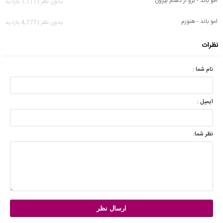
امو باند - برو از ذهنم بیرون
بدون نظر | 1,111 بازدید
امو باند - هنوزم
بدون نظر | 4,777 بازدید
نظرات
نام شما :
ایمیل :
نظر شما: