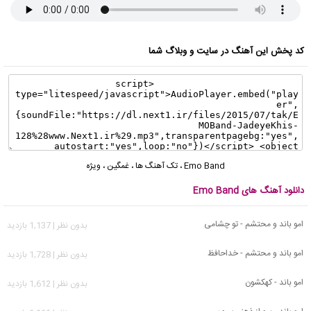
کد پخش این آهنگ در سایت و وبلاگ شما
Emo Band
،
تک آهنگ ها
،
غمگین
،
ویژه
دانلود آهنگ های Emo Band
امو باند و محتشم - تو چشامی
بدون نظر | 1,137 بازدید
امو باند و محتشم - خداحافظ
بدون نظر | 1,728 بازدید
امو باند - کهکشون
بدون نظر | 1,612 بازدید