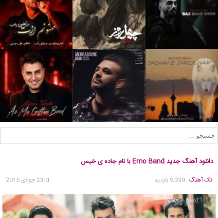
دانلود آهنگ جدید Emo Band با نام جاده ی خیس
تک آهنگ
, 9,339 بازدید
23rd جولای 2015