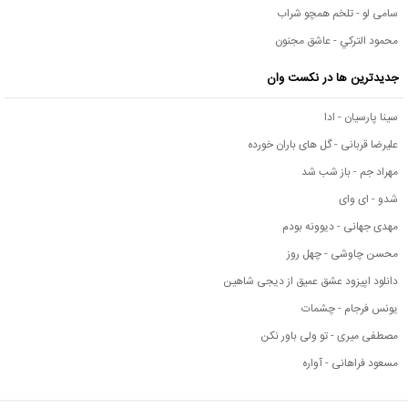
سامی لو - تلخم همچو شراب
محمود التركي - عاشق مجنون
جدیدترین ها در نکست وان
سینا پارسیان - ادا
علیرضا قربانی - گل های باران خورده
مهراد جم - باز شب شد
شدو - ای وای
مهدی جهانی - دیوونه بودم
محسن چاوشی - چهل روز
دانلود اپیزود عشق عمیق از دیجی شاهین
یونس فرجام - چشمات
مصطفی میری - تو ولی باور نکن
مسعود فراهانی - آواره