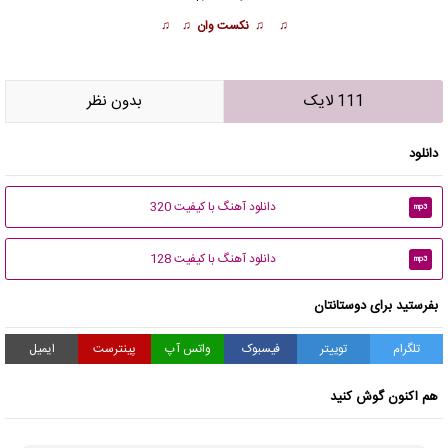
♫ ♫ نکست وان ♫ ♫
111 لایک
بدون نظر
دانلود
دانلود آهنگ با کیفیت 320
mp3
دانلود آهنگ با کیفیت 128
mp3
بفرستید برای دوستانتان
تلگرام
توییتر
فیسبوک
واتس آپ
پینترست
ایمیل
هم اکنون گوش کنید