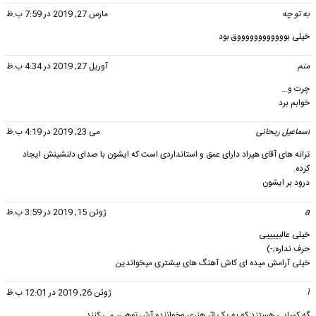
به تو چه
گفت:
مارس 27, 2019 در 7:59 ب.ظ
خیلی بووووووووووووق بود
منم
گفت:
آوریل 27, 2019 در 4:34 ب.ظ
چرت و…
خوابم برد
اسماعیل ریحانی
گفت:
می 23, 2019 در 4:19 ب.ظ
ترانه های آقای هیراد دارای عمق و استانداردی است که ایشون با صدای دلنشینش ایجاد
کرده.
درود بر ایشون
a
گفت:
ژوئن 15, 2019 در 3:59 ب.ظ
خیلی عالیییییی
حرف نداره;-)
خیلی آرامش میده ای کاش آهنگ های بیشتری میخواندین
آ
گفت:
ژوئن 26, 2019 در 12:01 ب.ظ
گه کسایی هستند که به یک اثر هنری وخواننده آش توهین می کنند