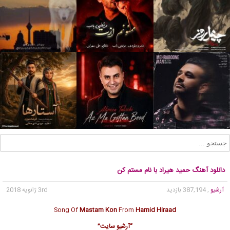
دانلود آهنگ حمید هیراد با نام مستم کن
آرشیو
, 387,194 بازدید
3rd ژانویه 2018
Song Of
Mastam Kon
From
Hamid Hiraad
“آرشیو سایت”