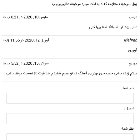
پول نمیخونه معلومه که داره لذت میبره میخونه عالیییییییب
عباس
گفت:
مارس 18, 2020 در 6:21 ب.ظ
عالی بود. ان شاءالله شفا پیرا کنی
Mehrab
گفت:
آوریل 12, 2020 در 11:55 ق.ظ
آورین
مهدی
گفت:
جولای 15, 2020 در 5:52 ب.ظ
سلام زنده باشی حمیدجان بهترین آهنگ که تو عمرم شنیدم خداقوت ناز نفست موفق باشی
نام شما :
ایمیل :
نظر شما: