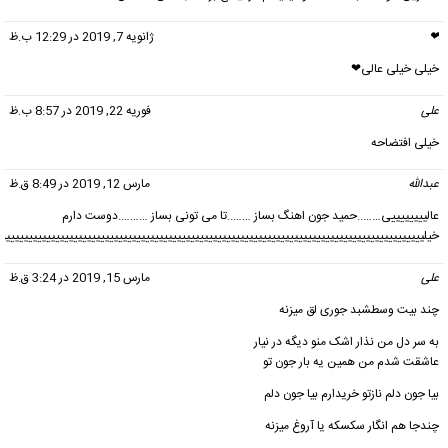
❤
گفت:
ژانویه 7, 2019 در 12:29 ب.ظ
خیلی خیلی عالی❤
علی
گفت:
فوریه 22, 2019 در 8:57 ب.ظ
خیلی افتضاحه
عبدالله
گفت:
مارس 12, 2019 در 8:49 ق.ظ
عالییییییییی……..حمید جون اهنگ بساز ……..تا می تونی بساز ……….دوست دارم
خیلیییییییییییییییییییییییییییییییییییییییییییییییییییییییییییییییییییییییییییییییییییییییییییییی
علی
گفت:
مارس 15, 2019 در 3:24 ق.ظ
چند بیت وسطشبد جوری لق میزنه
به سر دل من نذار اشک منو دیگه در نیار
عاشقت شدم من همین یه بار جون تو
بیا جون دلم نازتو خریدارم بیا جون دلم
چندجا هم انگار سکسکه یا آروغ میزنه