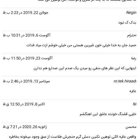
Negin
گفت:
جولای 22, 2019 در 2:23 ب.ظ
بدک ک نبود
احترام
گفت:
آگوست 6, 2019 در 10:31 ب.ظ
حمید جان به خدا خیلی خون شیرین هستی من خیلی خوشم ازت میاد فدات
رضا
گفت:
آگوست 23, 2019 در 11:50 ب.ظ
اینهایی که این نظر های منفی رو میدن یک صدم این صدارو هم ندارن
ro.tek.hiraadi
گفت:
سپتامبر 13, 2019 در 2:46 ب.ظ
عالیه
M
گفت:
اکتبر 8, 2019 در 12:50 ق.ظ
خلیی قشنگ خونده عاشق این اهنگشم
محسن
گفت:
ژانویه 26, 2020 در 7:21 ق.ظ
واقعن عالیه الکی توهین نکنین دمش گرم حنجرش طلاست از عمق وجود میخونه بخاطره