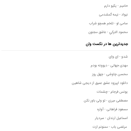
حامیم - یکیو دارم
نیواد - نیمه گمشدمی
سامی لو - تلخم همچو شراب
محمود التركي - عاشق مجنون
جدیدترین ها در نکست وان
شدو - ای وای
مهدی جهانی - دیوونه بودم
محسن چاوشی - چهل روز
دانلود اپیزود عشق عمیق از دیجی شاهین
یونس فرجام - چشمات
مصطفی میری - تو ولی باور نکن
مسعود فراهانی - آواره
اسماعیل ارندان - سردیار
مرتضی باب - ممنونم ازت