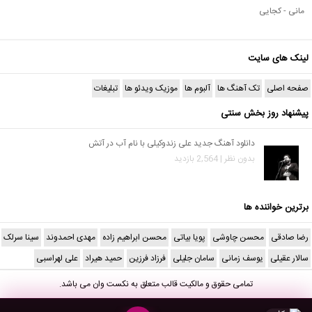
مانی - کجایی
لینک های سایت
صفحه اصلی
تک آهنگ ها
آلبوم ها
موزیک ویدئو ها
تبلیغات
پیشنهاد روز بخش سنتی
دانلود آهنگ جدید علی زندوکیلی با نام آب در آتش
بدون نظر | 2,564 بازدید
برترین خواننده ها
رضا صادقی
محسن چاوشی
پویا بیاتی
محسن ابراهیم زاده
مهدی احمدوند
سینا سرلک
سالار عقیلی
یوسف زمانی
سامان جلیلی
فرزاد فرزین
حمید هیراد
علی لهراسبی
تمامی حقوق و مالکیت قالب متعلق به
نکست وان
می باشد.