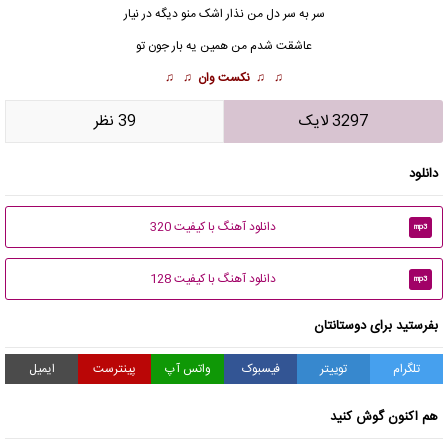
سر به سر دل من نذار اشک منو دیگه در نیار
عاشقت شدم من همین یه بار جون تو
♫ ♫
نکست وان
♫ ♫
3297 لایک
39 نظر
دانلود
دانلود آهنگ با کیفیت 320
mp3
دانلود آهنگ با کیفیت 128
mp3
بفرستید برای دوستانتان
تلگرام
توییتر
فیسبوک
واتس آپ
پینترست
ایمیل
هم اکنون گوش کنید