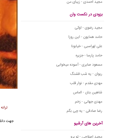
مجید احمدی - زیبای من
بزودی در نکست وان
مجید رضوی - اوکی
حامد همایون - این روزا
علی لهراسبی - خیابونا
حامد پارسا - جزیره
مسعود صابری - آسوده میخوابی
ریوان - یه شب قشنگ
مهدی مقدم - نوار قلب
شاهین بنان - الماس
مهدی جهانی - زخم
ترانه
رضا صادقی - یه چی بگم
جهت دانلو
آخرین های آرشیو
مجید اصلاحی - تو برو