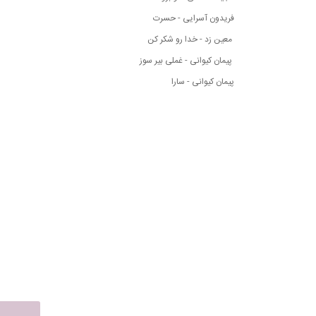
فریدون آسرایی - حسرت
معین زد - خدا رو شکر کن
پیمان کیوانی - غملی بیر سوز
پیمان کیوانی - سارا