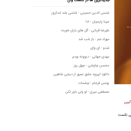
جدیدترین ها در نکست وان
شمس الدین حسینی - شاسی بلند لندکروز
سینا پارسیان - ادا
علیرضا قربانی - گل های باران خورده
مهراد جم - باز شب شد
شدو - ای وای
مهدی جهانی - دیوونه بودم
محسن چاوشی - چهل روز
دانلود اپیزود عشق عمیق از دیجی شاهین
یونس فرجام - چشمات
مصطفی میری - تو ولی باور نکن
آیین
وسیقی نکست