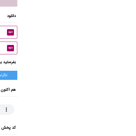
دانلود
mp3
mp3
بفرستید بر
تلگرام
هم اکنون 
کد پخش ای