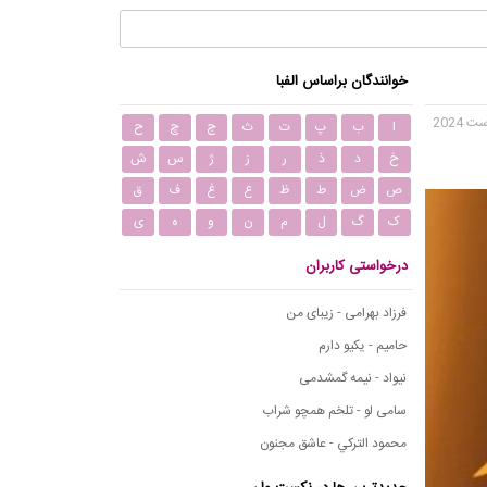
خوانندگان براساس الفبا
ا
ب
پ
ت
ث
ج
چ
ح
خ
د
ذ
ر
ز
ژ
س
ش
ص
ض
ط
ظ
ع
غ
ف
ق
ک
گ
ل
م
ن
و
ه
ی
درخواستی کاربران
فرزاد بهرامی - زیبای من
حامیم - یکیو دارم
نیواد - نیمه گمشدمی
سامی لو - تلخم همچو شراب
محمود التركي - عاشق مجنون