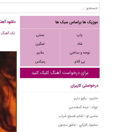
دانلود آهن
موزیک ها براساس سبک ها
تک آهنگ
, 304
پاپ
سنتی
شاد
غمگین
نوحه و مداحی
ملایم
بی کلام
رمیکس
برای درخواست آهنگ کلیک کنید
درخواستی کاربران
حامیم - یکیو دارم
نیواد - نیمه گمشدمی
سامی لو - تلخم همچو شراب
محمود التركي - عاشق مجنون