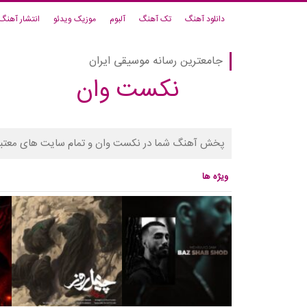
دانلود آهنگ
تک آهنگ
آلبوم
موزیک ویدئو
انتشار آهنگ
جامعترین رسانه موسیقی ایران
نکست وان
پخش آهنگ شما در نکست وان و تمام سایت های معتبر
ویژه ها