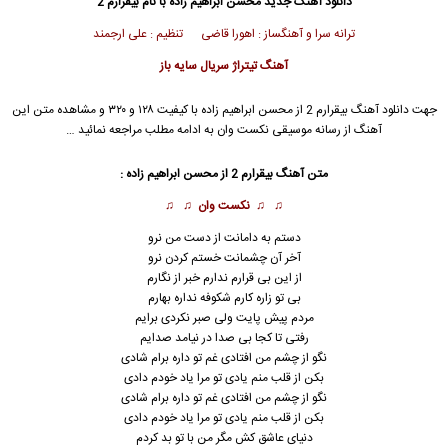
دانلود آهنگ جدید
محسن ابراهیم زاده
با نام بیقرارم 2
ترانه سرا و آهنگساز : اهورا قاضی تنظیم : علی ارجمند
آهنگ تیتراژ سریال سایه باز
جهت دانلود آهنگ بیقرارم 2 از
محسن ابراهیم زاده
با کیفیت ۱۲۸ و ۳۲۰ و مشاهده متن این
آهنگ از رسانه موسیقی نکست وان به ادامه مطلب مراجعه نمائید …
متن آهنگ بیقرارم 2 از
محسن ابراهیم زاده
:
♫ ♫
نکست وان
♫ ♫
دستم به دامانت از دست من نرو
آخر آن چشمانت خستم کردن نرو
از این بی قرارم ندارم خبر از نگارم
بی تو زاره کارم شکوفه نداره بهارم
مردم پیش پایت ولی صبر نکردی برایم
رفتی تا کجا بی صدا در نیامد صدایم
نگو از چشم من افتادی غم تو داره برام شادی
بکن از قلب منم یادی تو مرا یاد خودم دادی
نگو از چشم من افتادی غم تو داره برام شادی
بکن از قلب منم یادی تو مرا یاد خودم دادی
دنیای عاشق کش مگر من با تو بد کردم