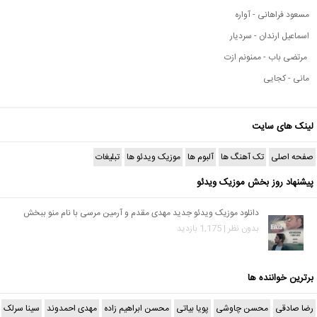
مسعود فراهانی - آواره
اسماعیل ارندان - سردیار
مرتضی باب - ممنونم ازت
مانی - کجایی
لینک های سایت
صفحه اصلی
تک آهنگ ها
آلبوم ها
موزیک ویدئو ها
تبلیغات
پیشنهاد روز بخش موزیک ویدئو
دانلود موزیک ویدئو جدید مهدی مقدم و آرمین مرسی با نام منو ببخش
بدون نظر | 1,175 بازدید
برترین خواننده ها
رضا صادقی
محسن چاوشی
پویا بیاتی
محسن ابراهیم زاده
مهدی احمدوند
سینا سرلک