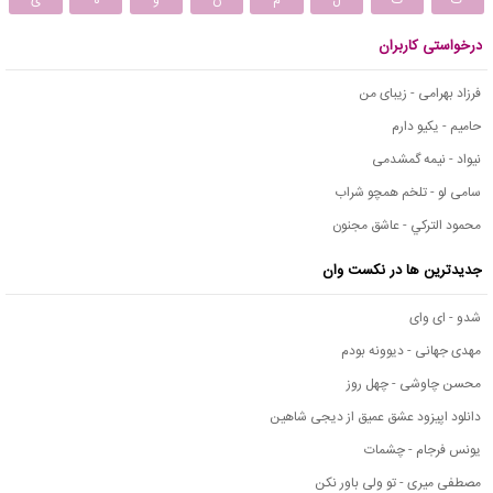
درخواستی کاربران
فرزاد بهرامی - زیبای من
حامیم - یکیو دارم
نیواد - نیمه گمشدمی
سامی لو - تلخم همچو شراب
محمود التركي - عاشق مجنون
جدیدترین ها در نکست وان
شدو - ای وای
مهدی جهانی - دیوونه بودم
محسن چاوشی - چهل روز
دانلود اپیزود عشق عمیق از دیجی شاهین
یونس فرجام - چشمات
مصطفی میری - تو ولی باور نکن