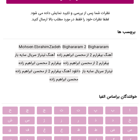
نظرات شما پس از بررسی و تایید نمایش داده می شود.
لطفا نظرات خود را فقط در مورد مطلب بالا ارسال کنید.
برچسب ها
Mohsen EbrahimZadeh
Bighararam 2
Bighararam
آهنگ بیقرارم 2 از محسن ابراهیم زاده
آهنگ تیتراژ سریال سایه باز
بیقرارم 2 از محسن ابراهیم زاده
بیقرارم 2 محسن ابراهیم زاده
تیتراژ سریال سایه باز
دانلود آهنگ بیقرارم 2 از محسن ابراهیم زاده
محسن ابراهیم زاده
خوانندگان براساس الفبا
ا
ب
پ
ت
ث
ج
چ
ح
خ
د
ذ
ر
ز
ژ
س
ش
ص
ض
ط
ظ
ع
غ
ف
ق
ک
گ
ل
م
ن
و
ه
ی