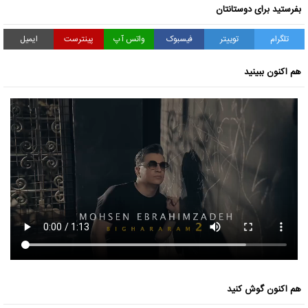
بفرستید برای دوستانتان
تلگرام
توییتر
فیسبوک
واتس آپ
پینترست
ایمیل
هم اکنون ببینید
هم اکنون گوش کنید