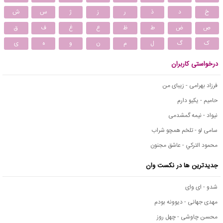
خ
د
ذ
ر
ز
ژ
س
ش
ص
ض
ط
ظ
ع
غ
ف
ق
ک
گ
ل
م
ن
و
ه
ی
درخواستی کاربران
فرزاد بهرامی - زیبای من
حامیم - یکیو دارم
نیواد - نیمه گمشدمی
سامی لو - تلخم همچو شراب
محمود التركي - عاشق مجنون
جدیدترین ها در نکست وان
شدو - ای وای
مهدی جهانی - دیوونه بودم
محسن چاوشی - چهل روز