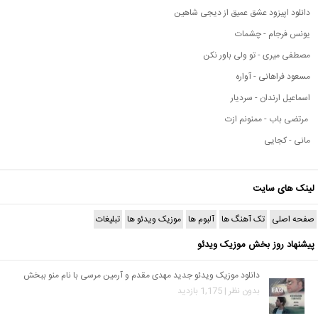
دانلود اپیزود عشق عمیق از دیجی شاهین
یونس فرجام - چشمات
مصطفی میری - تو ولی باور نکن
مسعود فراهانی - آواره
اسماعیل ارندان - سردیار
مرتضی باب - ممنونم ازت
مانی - کجایی
لینک های سایت
صفحه اصلی
تک آهنگ ها
آلبوم ها
موزیک ویدئو ها
تبلیغات
پیشنهاد روز بخش موزیک ویدئو
دانلود موزیک ویدئو جدید مهدی مقدم و آرمین مرسی با نام منو ببخش
بدون نظر | 1,175 بازدید