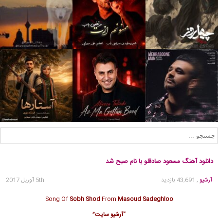
دانلود آهنگ مسعود صادقلو با نام صبح شد
آرشیو
, 43,691 بازدید
5th آوریل 2017
Song Of
Sobh Shod
From
Masoud Sadeghloo
“آرشیو سایت”