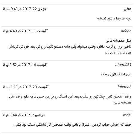
فاطی
گفت:
جولای 22, 2017 در 9:43 ب.ظ
بچه ها چرا دانلود نمیشه
adnan
گفت:
آگوست 11, 2017 در 4:49 ق.ظ
مثل همهیشه عالی
فاطی بزن رو گزینه دانلود وقتی میخواد پلی بشه دستتو نگهدار روش بعد خودش گزینش
میاد save music
storm061
گفت:
آگوست 16, 2017 در 3:52 ق.ظ
این اهنگ انرژی میده
fatemeh
گفت:
آگوست 29, 2017 در 1:13 ب.ظ
واقعا امتحان کنین چشاتون رو ببندیدبعد این آهنگ رو بزارین حس عالیه داره واقعا مثل
همیشه عالی
mosi
گفت:
سپتامبر 7, 2017 در 1:44 ق.ظ
حیف که اخرش خراب کردین…تیتراژ پایانی واسه همچین کار قشنگی سبک بود یکم…