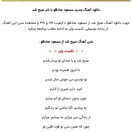
دانلود آهنگ جدید
مسعود صادقلو
با نام صبح شد
جهت دانلود آهنگ صبح شد از
مسعود صادقلو
با کیفیت ۱۲۸ و ۳۲۰ و مشاهده متن این آهنگ
از رسانه موسیقی نکست وان به ادامه مطلب مراجعه نمائید …
متن آهنگ صبح شد از
مسعود صادقلو
:
♫ ♫
نکست وان
♫ ♫
صبح شد و با صدای تو بیدار شدم
تا امروز افسرده بودم
تو اومدی من خوش حال شدم
امید دارم نمیری از کنارم
چون بدون دستای تو کم میارم
یه بیمارم، اگه نباشی تو زندگیم
از زندگی من بیزارم یه بیمارم، بیزارم
چون که نفس منی تو قوت قلبی تو