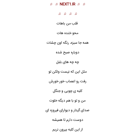
♫ ♫
NEXT1.IR
♫ ♫
♫ ♫ ♫ ♫
قلب من باهات
محو خنده هات
همه جا سبزه، رنگه اون چشات
دوباره صبح شده
چه چه های بلبل
مثل این که نیست ولکن تو
رفت رو اعصاب خور خورش
کلبه ی چوبی و جنگل
من و تو با هم دیگه خلوت
صدای گیتار و دیوارای فیروزه ای
دوست دارم تا همیشه
از این کلبه بیرون نریم