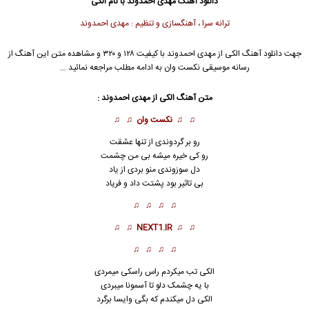
دانلود آهنگ
مهدی احمدوند
با نام الکی
ترانه سرا ، آهنگسازی و تنظیم : مهدی احمدوند
جهت دانلود آهنگ الکی از
مهدی احمدوند
با کیفیت ۱۲۸ و ۳۲۰ و مشاهده متن این آهنگ از
رسانه موسیقی نکست وان به ادامه مطلب مراجعه نمائید …
متن آهنگ الکی از
مهدی احمدوند
:
♫ ♫
نکست وان
♫ ♫
رو بر گردوندی از تنها عشقت
رو کی خیره میشه بی من چشمت
دل سوزوندی منو بردی از یاد
بی تاثیر بود پشتت داد و فریاد
♫ ♫ ♫ ♫
♫ ♫
NEXT1.IR
♫ ♫
♫ ♫ ♫ ♫
الکی
تب میکردم راس راسکی میمردی
با یه چشمک دلو تا آسمونا میبردی
الکی دل میکندم که بگی وایسا برگرد