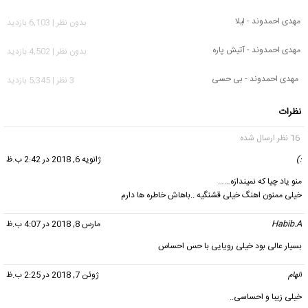
مهدی احمدوند - لیلا
بدون نظر | 6,103 بازدید
مهدی احمدوند - آتیش پاره
بدون نظر | 4,502 بازدید
مهدی احمدوند - بی حسی
3 نظر | 5,345 بازدید
نظرات
16 نظر ارسال شده
:)
گفت:
ژانویه 6, 2018 در 2:42 ب.ظ
منو یاد چیا که نمیندازه……
خیلی ممنون اهنگ خیلی قشنگیه ..باهاش خاطره ها دارم
Habib.A
گفت:
مارس 8, 2018 در 4:07 ب.ظ
بسیار عالى بود خیلى رویایی با حس احساس
الهام
گفت:
ژوئن 7, 2018 در 2:25 ب.ظ
خیلی زیبا و احساسی..