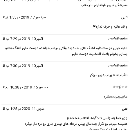
همیشگی ترین طرفدارتم عالیجناب
نازی
گفت:
سپتامبر 17, 2019 در 1:55 ق.ظ
واقعا عالیه و حرف نداره❤
mehdiraeisi
گفت:
اکتبر 10, 2019 در 7:29 ب.ظ
عالیه خیلی دوست دارم اهنگ های احمدوند وقتی میشم خواننده دوست دارم اهنگ هاشو
بسازم بخونم باعث افتخارمه دوست دارم
mehdiraeisi
گفت:
اکتبر 10, 2019 در 7:30 ب.ظ
تلگرام لطفا پیام بدین مچکر
☆☆B☆☆
گفت:
دسامبر 15, 2019 در 10:38 ب.ظ
عالیییییی،محشره
علی
گفت:
مارس 11, 2020 در 1:25 ب.ظ
وای خدا یاد زامبی VS گیاها افتادم خخخخخ
همیشه میزدم رو تکرار چندسال پیش مرحله های بیمزی بازی رو مزه دار میکرد…
بهترین اهنگ توسبک خودش…