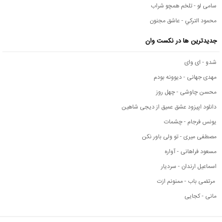
سامی لو - تلخم همچو شراب
محمود التركي - عاشق مجنون
جدیدترین ها در نکست وان
شدو - ای وای
مهدی جهانی - دیوونه بودم
محسن چاوشی - چهل روز
دانلود اپیزود عشق عمیق از دیجی شاهین
یونس فرجام - چشمات
مصطفی میری - تو ولی باور نکن
مسعود فراهانی - آواره
اسماعیل ارندان - سردیار
مرتضی باب - ممنونم ازت
مانی - کجایی