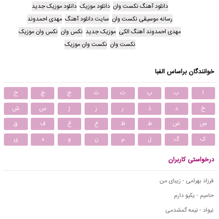
دانلود آهنگ نکست وان
دانلود موزیک
دانلود موزیک جدید
رسانه موسیقی نکست وان
سایت دانلود آهنگ
مهدی احمدوند
مهدی احمدوند آهنگ الکی
موزیک جدید
نکس وان
نکس وان موزیک
نکست وان
نکست وان موزیک
خوانندگان براساس الفبا
ا
ب
پ
ت
ث
ج
چ
ح
خ
د
ذ
ر
ز
ژ
س
ش
ص
ض
ط
ظ
ع
غ
ف
ق
ک
گ
ل
م
ن
و
ه
ی
درخواستی کاربران
فرزاد بهرامی - زیبای من
حامیم - یکیو دارم
نیواد - نیمه گمشدمی