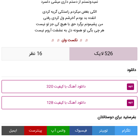
نمیدونستم از دستم داری میشی دلسرد
الکی
بغض میکردم راستکی گریه کردی
انقده بد بودم آخرشم ول کردی رفتی
من پشیمونم برگرد حق با هیچ کی جز تو نیست
هر چی بگی تو همونه دل به عشقت آروم نیست
♫ ♫
نکست وان
♫ ♫
526 لایک
16 نظر
دانلود
دانلود آهنگ با کیفیت 320
mp3
دانلود آهنگ با کیفیت 128
mp3
بفرستید برای دوستانتان
تلگرام
توییتر
فیسبوک
واتس آپ
پینترست
ایمیل