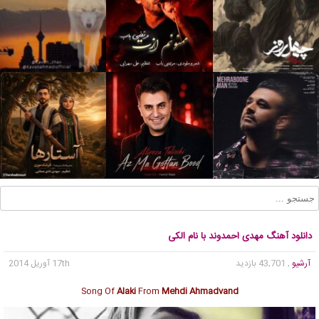
دانلود آهنگ مهدی احمدوند با نام الکی
آرشیو
, 43,701 بازدید
17th آوریل 2014
Song Of
Alaki
From
Mehdi Ahmadvand