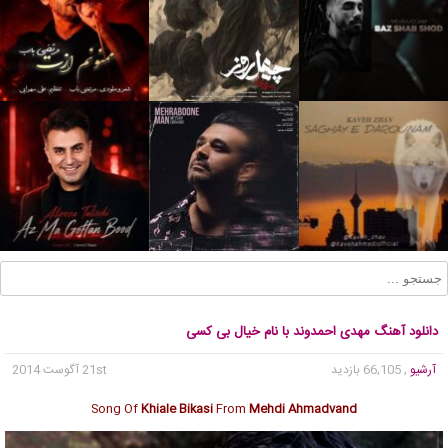
دانلود آهنگ مهدی احمدوند با نام خیال بی کسی
آرشیو
, 66,105 بازدید
21st آگوست 2014
Song Of
Khiale Bikasi
From
Mehdi Ahmadvand