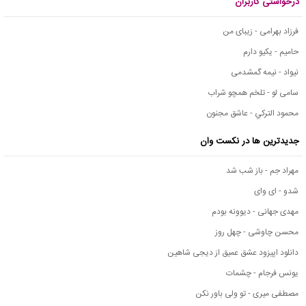
درخواستی کاربران
فرزاد بهرامی - زیبای من
حامیم - یکیو دارم
نیواد - نیمه گمشدمی
سامی لو - تلخم همچو شراب
محمود التركي - عاشق مجنون
جدیدترین ها در نکست وان
مهراد جم - باز شب شد
شدو - ای وای
مهدی جهانی - دیوونه بودم
محسن چاوشی - چهل روز
دانلود اپیزود عشق عمیق از دیجی شاهین
یونس فرجام - چشمات
مصطفی میری - تو ولی باور نکن