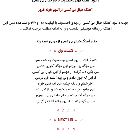
دانلود آهنگ
مهدی احمدوند
با نام خیال بی کسی
آهنگ خیال بی کسی از آلبوم خونه غرور
جهت دانلود آهنگ خیال بی کسی از
مهدی احمدوند
با کیفیت ۱۲۸ و ۳۲۰ و مشاهده متن این
آهنگ از رسانه موسیقی نکست وان به ادامه مطلب مراجعه نمائید …
متن آهنگ خیال بی کسی از
مهدی احمدوند
:
♫ ♫
نکست وان
♫ ♫
دلم گرفت از این قفس تو حسرت یه هم نفس
من دیگه رو نمیزنم این دیگه آخرین دفس
من یکی دلم گرفته از خودم از این خیال
بی کسی
از این که جون دادم ولی پیدا نشد فریادرسی
آخر خطم و دیگه چشم من آب نمی خوره
این چاقو عمرا دسته ی خودش و باز نمی بُره
من دیگه آخر جاده ی دلم جاده ی بی عبوری
برنمی گردم که تـَـهِ این جاده اشک و کوریِ
♫ ♫ ♫ ♫
♫ ♫
NEXT1.IR
♫ ♫
♫ ♫ ♫ ♫