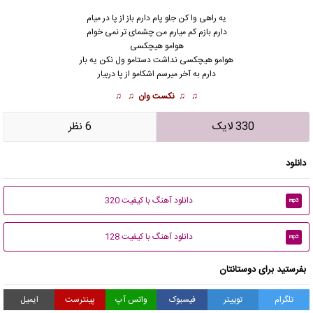
یه راهی وا کن جلو پام دارم باز از پا در میام
دارم بازم کم میارم من چشمای تر نمی خوام
هوامو هیچکسی
هوامو هیچکسی نداشت دستامو ول نکن یه بار
دارم به آخر میرسم اشکامو از پا دربیار
♫ ♫
نکست وان
♫ ♫
330 لایک
6 نظر
دانلود
دانلود آهنگ با کیفیت 320
mp3
دانلود آهنگ با کیفیت 128
mp3
بفرستید برای دوستانتان
تلگرام
توییتر
فیسبوک
واتس آپ
پینترست
ایمیل