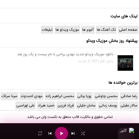
لینک های سایت
صفحه اصلی
تک آهنگ ها
آلبوم ها
موزیک ویدئو ها
تبلیغات
پیشنهاد روز بخش موزیک ویدئو
دانلود موزیک ویدئو جدید مهدی یراحی با نام بیست و یک روز بعد
بدون نظر | 2,183 بازدید
برترین خواننده ها
رضا صادقی
محسن چاوشی
پویا بیاتی
محسن ابراهیم زاده
مهدی احمدوند
سینا سرلک
سالار عقیلی
یوسف زمانی
سامان جلیلی
فرزاد فرزین
حمید هیراد
علی لهراسبی
تمامی حقوق و مالکیت قالب متعلق به
نکست وان
می باشد.