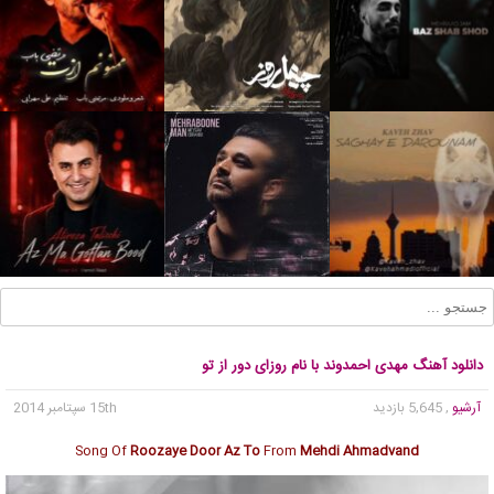
دانلود آهنگ مهدی احمدوند با نام روزای دور از تو
آرشیو
, 5,645 بازدید
15th سپتامبر 2014
Song Of
Roozaye Door Az To
From
Mehdi Ahmadvand