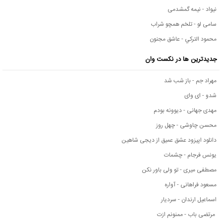
نیواد - نیمه گمشدمی
سامی لو - تلخم همچو شراب
محمود التركي - عاشق مجنون
جدیدترین ها در نکست وان
مهراد جم - باز شب شد
شدو - ای وای
مهدی جهانی - دیوونه بودم
محسن چاوشی - چهل روز
دانلود اپیزود عشق عمیق از دیجی شاهین
یونس فرجام - چشمات
مصطفی میری - تو ولی باور نکن
مسعود فراهانی - آواره
اسماعیل ارندان - سردیار
مرتضی باب - ممنونم ازت