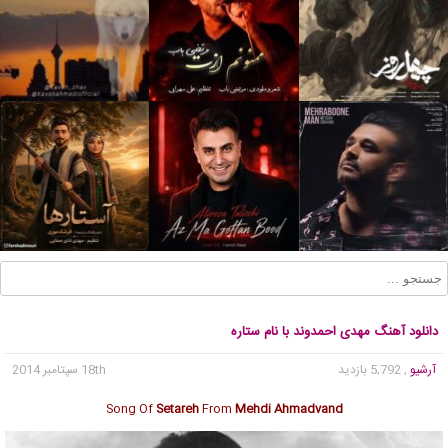
دانلود آهنگ مهدی احمدوند با نام ستاره
آرشیو
, 5,792 بازدید
18th سپتامبر 2014
Song Of
Setareh
From
Mehdi Ahmadvand