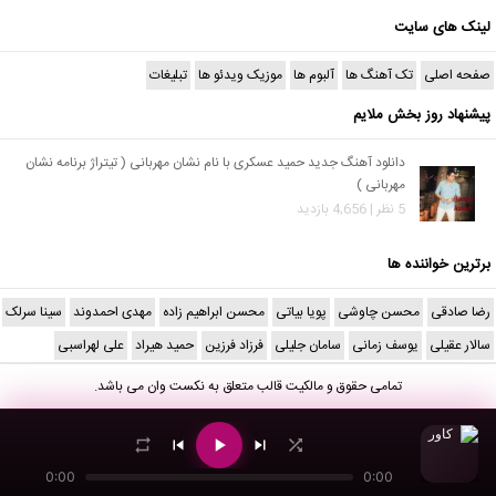
لینک های سایت
صفحه اصلی
تک آهنگ ها
آلبوم ها
موزیک ویدئو ها
تبلیغات
پیشنهاد روز بخش ملایم
دانلود آهنگ جدید حمید عسکری با نام نشان مهربانی ( تیتراژ برنامه نشان
مهربانی )
5 نظر | 4,656 بازدید
برترین خواننده ها
رضا صادقی
محسن چاوشی
پویا بیاتی
محسن ابراهیم زاده
مهدی احمدوند
سینا سرلک
سالار عقیلی
یوسف زمانی
سامان جلیلی
فرزاد فرزین
حمید هیراد
علی لهراسبی
تمامی حقوق و مالکیت قالب متعلق به
نکست وان
می باشد.
0:00
0:00