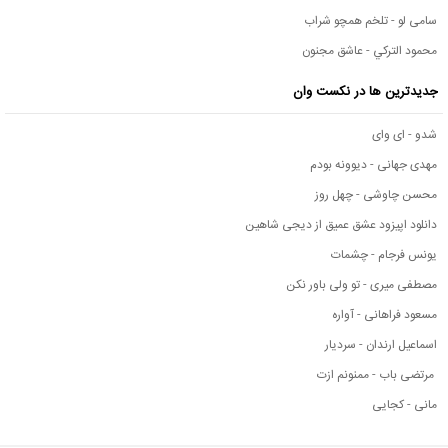
سامی لو - تلخم همچو شراب
محمود التركي - عاشق مجنون
جدیدترین ها در نکست وان
شدو - ای وای
مهدی جهانی - دیوونه بودم
محسن چاوشی - چهل روز
دانلود اپیزود عشق عمیق از دیجی شاهین
یونس فرجام - چشمات
مصطفی میری - تو ولی باور نکن
مسعود فراهانی - آواره
اسماعیل ارندان - سردیار
مرتضی باب - ممنونم ازت
مانی - کجایی