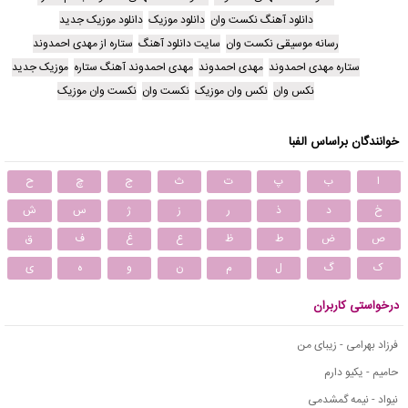
دانلود آهنگ نکست وان
دانلود موزیک
دانلود موزیک جدید
رسانه موسیقی نکست وان
سایت دانلود آهنگ
ستاره از مهدی احمدوند
ستاره مهدی احمدوند
مهدی احمدوند
مهدی احمدوند آهنگ ستاره
موزیک جدید
نکس وان
نکس وان موزیک
نکست وان
نکست وان موزیک
خوانندگان براساس الفبا
ا
ب
پ
ت
ث
ج
چ
ح
خ
د
ذ
ر
ز
ژ
س
ش
ص
ض
ط
ظ
ع
غ
ف
ق
ک
گ
ل
م
ن
و
ه
ی
درخواستی کاربران
فرزاد بهرامی - زیبای من
حامیم - یکیو دارم
نیواد - نیمه گمشدمی