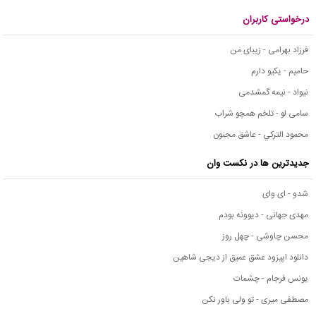
درخواستی کاربران
فرزاد بهرامی - زیبای من
حامیم - یکیو دارم
نیواد - نیمه گمشدمی
سامی لو - تلخم همچو شراب
محمود التركي - عاشق مجنون
جدیدترین ها در نکست وان
شدو - ای وای
مهدی جهانی - دیوونه بودم
محسن چاوشی - چهل روز
دانلود اپیزود عشق عمیق از دیجی شاهین
یونس فرجام - چشمات
مصطفی میری - تو ولی باور نکن