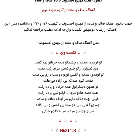
دانلود آهنگ
مهدی احمدوند
با نام صاف و ساده
آهنگ صاف و ساده از آلبوم خونه غرور
جهت دانلود آهنگ صاف و ساده از
مهدی احمدوند
با کیفیت ۱۲۸ و ۳۲۰ و مشاهده متن این
آهنگ از رسانه موسیقی نکست وان به ادامه مطلب مراجعه نمائید …
متن آهنگ صاف و ساده از
مهدی احمدوند
:
♫ ♫
نکست وان
♫ ♫
تو اومدی سمتم و چشماتو همه حرفاتو بهم گفت
من نمیزارم از تو قلبم کسی در بیارتت مفت
تو اومدی سمتم و گفتی تورو دوست دارم بی منت
نفسم گیره صداته بی اراده بی علت
تو همون دیدار اول همه حرفام و یادم رفت
همه غصه هامو درجا با فراموشی یادم رفت
خیلی بهت علاقه دارم سر اینکه صاف و
ساده
اومدی گفتی می خوامت بی کلاس و بی افاده
سر تو جونم و میدم سر اخلاقای خاکی
♫ ♫ ♫ ♫
♫ ♫
NEXT1.IR
♫ ♫