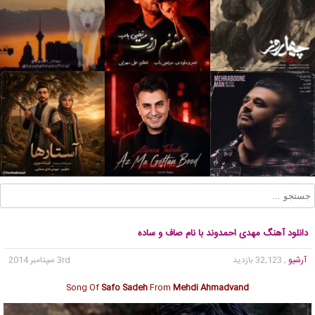
دانلود آهنگ مهدی احمدوند با نام صاف و ساده
آرشیو
, 32,123 بازدید
3rd سپتامبر 2014
Song Of
Safo Sadeh
From
Mehdi Ahmadvand