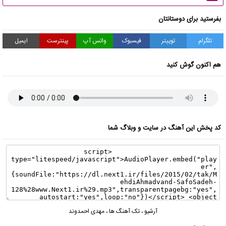
بفرستید برای دوستانتان
تلگرام
توییتر
فیسبوک
واتس آپ
پینترست
ایمیل
هم اکنون گوش کنید
کد پخش این آهنگ در سایت و وبلاگ شما
آرشیو
،
تک آهنگ ها
،
مهدی احمدوند