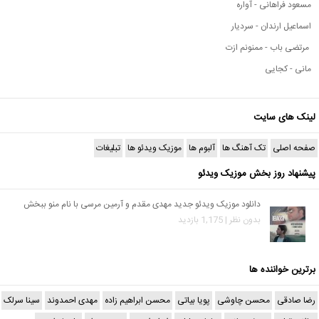
مسعود فراهانی - آواره
اسماعیل ارندان - سردیار
مرتضی باب - ممنونم ازت
مانی - کجایی
لینک های سایت
صفحه اصلی
تک آهنگ ها
آلبوم ها
موزیک ویدئو ها
تبلیغات
پیشنهاد روز بخش موزیک ویدئو
دانلود موزیک ویدئو جدید مهدی مقدم و آرمین مرسی با نام منو ببخش
بدون نظر | 1,175 بازدید
برترین خواننده ها
رضا صادقی
محسن چاوشی
پویا بیاتی
محسن ابراهیم زاده
مهدی احمدوند
سینا سرلک