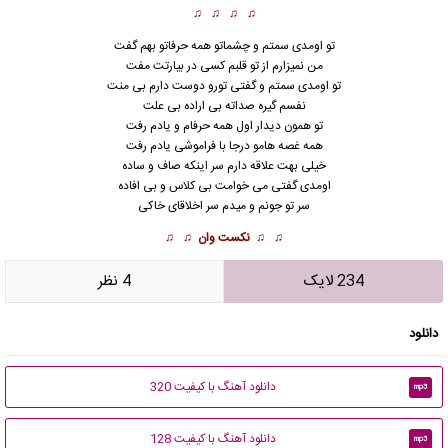
♫ ♫ ♫ ♫
تو اومدی سمتم و چشماتو همه حرفاتو بهم گفت
من نمیزارم از تو قلبم کسی در بیارتت مفت
تو اومدی سمتم و گفتی تورو دوست دارم بی منت
نفسم گیره صداته بی اراده بی علت
تو همون دیدار اول همه حرفام و یادم رفت
همه غصه هامو درجا با فراموشی یادم رفت
خیلی بهت علاقه دارم سر اینکه صاف و
ساده
اومدی گفتی می خوامت بی کلاس و بی افاده
سر تو جونم و میدم سر اخلاقای خاکی
♫ ♫
نکست وان
♫ ♫
234 لایک
4 نظر
دانلود
دانلود آهنگ با کیفیت 320
mp3
دانلود آهنگ با کیفیت 128
mp3