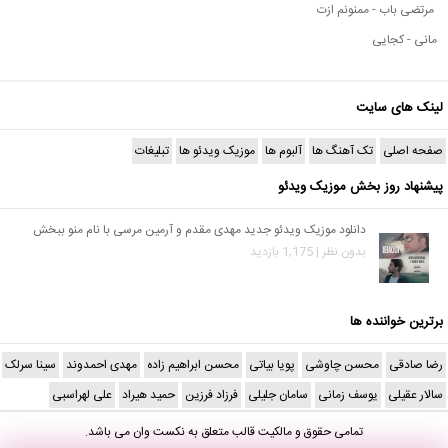
مرتضی باب - ممنونم ازت
مانی - کجایی
لینک های سایت
صفحه اصلی
تک آهنگ ها
آلبوم ها
موزیک ویدئو ها
تبلیغات
پیشنهاد روز بخش موزیک ویدئو
دانلود موزیک ویدئو جدید مهدی مقدم و آرمین مرسی با نام منو ببخش
بدون نظر | 1,175 بازدید
برترین خواننده ها
رضا صادقی
محسن چاوشی
پویا بیاتی
محسن ابراهیم زاده
مهدی احمدوند
سینا سرلک
سالار عقیلی
یوسف زمانی
سامان جلیلی
فرزاد فرزین
حمید هیراد
علی لهراسبی
تمامی حقوق و مالکیت قالب متعلق به
نکست وان
می باشد.