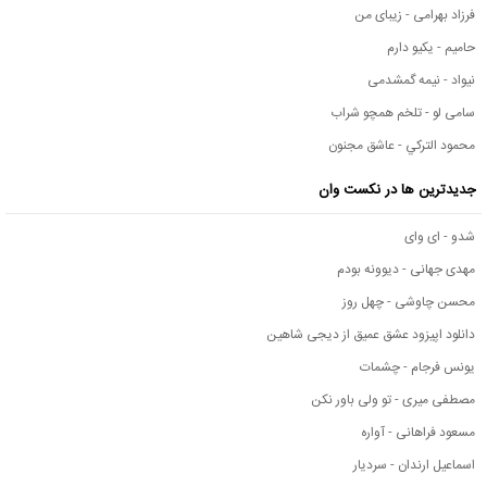
فرزاد بهرامی - زیبای من
حامیم - یکیو دارم
نیواد - نیمه گمشدمی
سامی لو - تلخم همچو شراب
محمود التركي - عاشق مجنون
جدیدترین ها در نکست وان
شدو - ای وای
مهدی جهانی - دیوونه بودم
محسن چاوشی - چهل روز
دانلود اپیزود عشق عمیق از دیجی شاهین
یونس فرجام - چشمات
مصطفی میری - تو ولی باور نکن
مسعود فراهانی - آواره
اسماعیل ارندان - سردیار