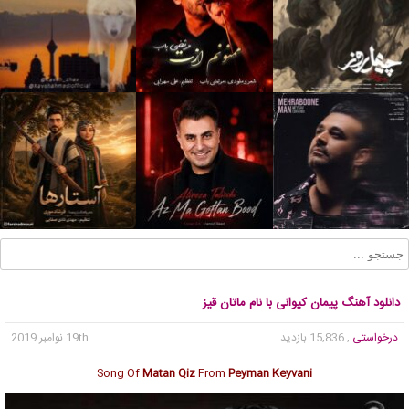
دانلود آهنگ پیمان کیوانی با نام ماتان قیز
درخواستی
, 15,836 بازدید
19th نوامبر 2019
Song Of
Matan Qiz
From
Peyman Keyvani