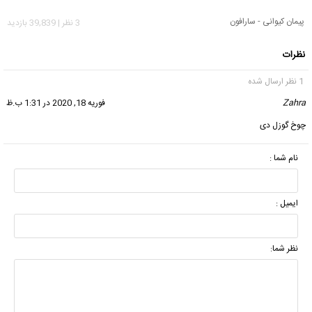
پیمان کیوانی - سارافون
3 نظر | 39,839 بازدید
نظرات
1 نظر ارسال شده
Zahra
گفت:
فوریه 18, 2020 در 1:31 ب.ظ
چوخ گوزل دی
نام شما :
ایمیل :
نظر شما: