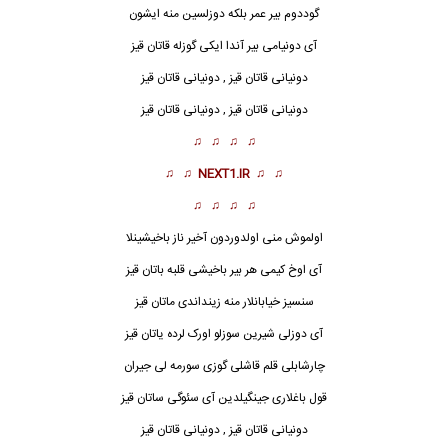
گوددوم بیر عمر بلکه دوزلسین منه ایشون
آی دونیامی بیر آندا ایکی گوزله قاتان قیز
دونیانی قاتان قیز , دونیانی قاتان قیز
دونیانی قاتان قیز , دونیانی قاتان قیز
♫ ♫ ♫ ♫
♫ ♫
NEXT1.IR
♫ ♫
♫ ♫ ♫ ♫
اولموش منی اولدوردون آخیر ناز باخیشینلا
آی اوخ کیمی هر بیر باخیشی قلبه باتان قیز
سنسیز خیابانلار منه زینداندی
ماتان قیز
آی دوزلی شیرین سوزلو اورک لرده یاتان قیز
چارشابلی قلم قاشلی گوزی سورمه لی جیران
قول باغلاری جینگیلدین آی سئوگی ساتان قیز
دونیانی قاتان قیز , دونیانی قاتان قیز