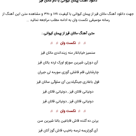
دانلود آهنگ
پیمان کیوانی با نام ماتان قیز
جهت دانلود آهنگ ماتان قیز از پیمان کیوانی با کیفیت ۱۲۸ و ۳۲۰ و مشاهده متن این آهنگ از
رسانه موسیقی نکست وان به ادامه مطلب مراجعه نمائید …
متن آهنگ ماتان قیز از پیمان کیوانی :
♫ ♫
نکست وان
♫ ♫
سنسیز خیابانلار منه زینداندی
ماتان قیز
آی دوزلی شیرین سوزلو اورک لرده یاتان قیز
چارشابلی قلم قاشلی گوزی سورمه لی جیران
قول باغلاری جینگیلدین آی سئوگی ساتان قیز
دونیانی قاتان قیز , دونیانی قاتان قیز
دونیانی قاتان قیز , دونیانی قاتان قیز
♫ ♫
نکست وان
♫ ♫
یرنن ده گئده قاش قاباغین بالنا شیرین سن
آی گوزلریمه ترسه باخیپ قاش گوز آتان قیز