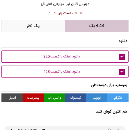
دونیانی قاتان قیز , دونیانی قاتان قیز
♫ ♫
نکست وان
♫ ♫
44 لایک
يک نظر
دانلود
دانلود آهنگ با کیفیت 320
mp3
دانلود آهنگ با کیفیت 128
mp3
بفرستید برای دوستانتان
تلگرام
توییتر
فیسبوک
واتس آپ
پینترست
ایمیل
هم اکنون گوش کنید