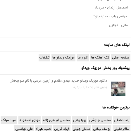
اسماعیل ارندان - سردیار
مرتضی باب - ممنونم ازت
مانی - کجایی
لینک های سایت
صفحه اصلی
تک آهنگ ها
آلبوم ها
موزیک ویدئو ها
تبلیغات
پیشنهاد روز بخش موزیک ویدئو
دانلود موزیک ویدئو جدید مهدی مقدم و آرمین مرسی با نام منو ببخش
بدون نظر | 1,175 بازدید
برترین خواننده ها
رضا صادقی
محسن چاوشی
پویا بیاتی
محسن ابراهیم زاده
مهدی احمدوند
سینا سرلک
سالار عقیلی
یوسف زمانی
سامان جلیلی
فرزاد فرزین
حمید هیراد
علی لهراسبی