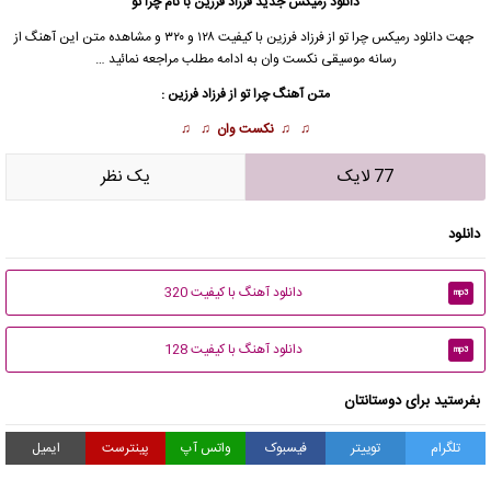
دانلود رمیکس جدید
فرزاد فرزین
با نام چرا تو
جهت
دانلود رمیکس
چرا تو از
فرزاد فرزین
با کیفیت ۱۲۸ و ۳۲۰ و مشاهده متن این آهنگ از
رسانه موسیقی نکست وان به ادامه مطلب مراجعه نمائید …
متن آهنگ چرا تو از
فرزاد فرزین
:
♫ ♫
نکست وان
♫ ♫
77 لایک
يک نظر
دانلود
دانلود آهنگ با کیفیت 320
mp3
دانلود آهنگ با کیفیت 128
mp3
بفرستید برای دوستانتان
تلگرام
توییتر
فیسبوک
واتس آپ
پینترست
ایمیل