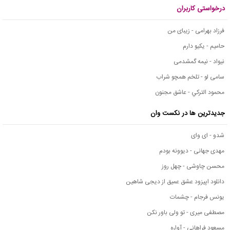
درخواستی کاربران
فرزاد بهرامی - زیبای من
حامیم - یکیو دارم
نیواد - نیمه گمشدمی
سامی لو - تلخم همچو شراب
محمود التركي - عاشق مجنون
جدیدترین ها در نکست وان
شدو - ای وای
مهدی جهانی - دیوونه بودم
محسن چاوشی - چهل روز
دانلود اپیزود عشق عمیق از دیجی شاهین
یونس فرجام - چشمات
مصطفی میری - تو ولی باور نکن
مسعود فراهانی - آواره