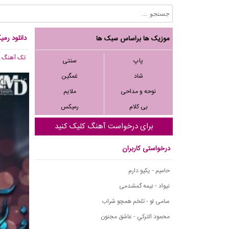
دانلود رمی
موزیک ها براساس سبک ها
تک آهنگ
, 029
پاپ
سنتی
شاد
غمگین
نوحه و مداحی
ملایم
بی کلام
رمیکس
برای درخواست آهنگ کلیک کنید
درخواستی کاربران
حامیم - یکیو دارم
نیواد - نیمه گمشدمی
سامی لو - تلخم همچو شراب
محمود التركي - عاشق مجنون