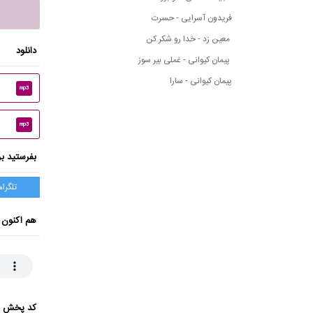
فریدون آسرایی - حسرت
معین زد - خدا رو شکر کن
دانلود
پیمان کیوانی - غملی بیر سوز
پیمان کیوانی - سارا
mp3
mp3
بفرستید بر
تلگرام
هم اکنون 
کد پخش ای