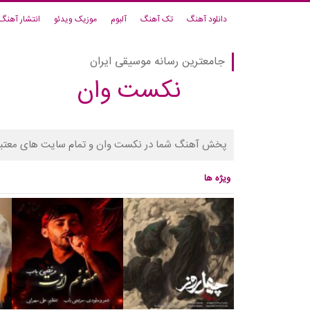
دانلود آهنگ
تک آهنگ
آلبوم
موزیک ویدئو
انتشار آهنگ
جامعترین رسانه موسیقی ایران
نکست وان
پخش آهنگ شما در نکست وان و تمام سایت های معتبر
ویژه ها