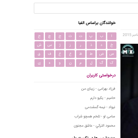
خوانندگان براساس الفبا
ا
ب
پ
ت
ث
ج
چ
ح
خ
د
ذ
ر
ز
ژ
س
ش
ص
ض
ط
ظ
ع
غ
ف
ق
ک
گ
ل
م
ن
و
ه
ی
درخواستی کاربران
فرزاد بهرامی - زیبای من
حامیم - یکیو دارم
نیواد - نیمه گمشدمی
سامی لو - تلخم همچو شراب
محمود التركي - عاشق مجنون