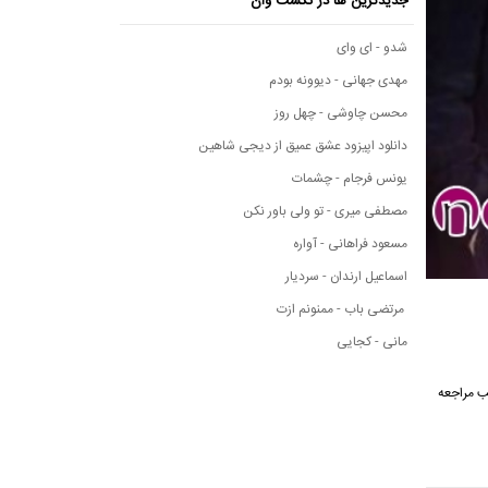
جدیدترین ها در نکست وان
شدو - ای وای
مهدی جهانی - دیوونه بودم
محسن چاوشی - چهل روز
دانلود اپیزود عشق عمیق از دیجی شاهین
یونس فرجام - چشمات
مصطفی میری - تو ولی باور نکن
مسعود فراهانی - آواره
اسماعیل ارندان - سردیار
مرتضی باب - ممنونم ازت
مانی - کجایی
 مطلب مراجعه