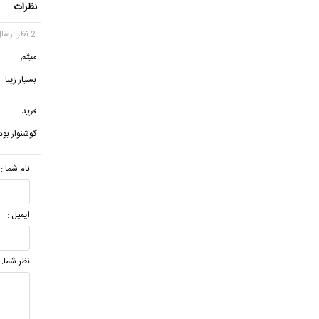
نظرات
2 نظر ارسال شده
میثم
گ
بسیار زیبا
فرید
گ
گوشنواز بود
نام شما :
ایمیل :
نظر شما: