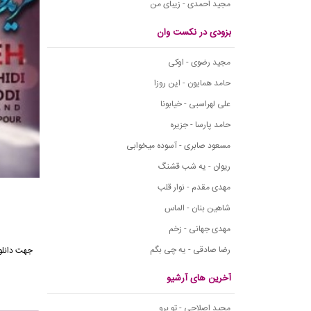
مجید احمدی - زیبای من
بزودی در نکست وان
مجید رضوی - اوکی
حامد همایون - این روزا
علی لهراسبی - خیابونا
حامد پارسا - جزیره
مسعود صابری - آسوده میخوابی
ریوان - یه شب قشنگ
مهدی مقدم - نوار قلب
شاهین بنان - الماس
مهدی جهانی - زخم
رضا صادقی - یه چی بگم
جهت دانلو
آخرین های آرشیو
مجید اصلاحی - تو برو