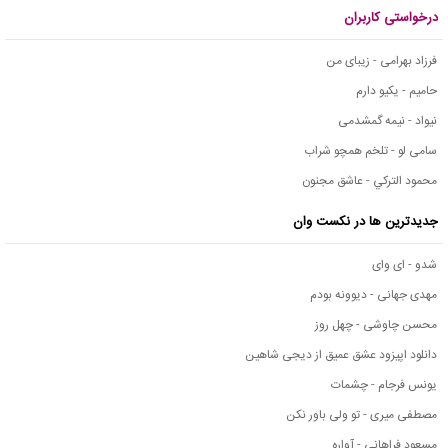
درخواستی کاربران
فرزاد بهرامی - زیبای من
حامیم - یکیو دارم
نیواد - نیمه گمشدمی
سامی لو - تلخم همچو شراب
محمود التركي - عاشق مجنون
جدیدترین ها در نکست وان
شدو - ای وای
مهدی جهانی - دیوونه بودم
محسن چاوشی - چهل روز
دانلود اپیزود عشق عمیق از دیجی شاهین
یونس فرجام - چشمات
مصطفی میری - تو ولی باور نکن
مسعود فراهانی - آواره