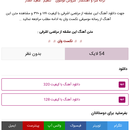
ترانه سرا و آهنگساز : سروش موسوی تنظیم : سعید انصار
جهت دانلود آهنگ این عشقه از
مرتضی اشرفی
با کیفیت ۱۲۸ و ۳۲۰ و مشاهده متن این
آهنگ از رسانه موسیقی نکست وان به ادامه مطلب مراجعه نمائید …
متن آهنگ این عشقه از مرتضی اشرفی :
♫ ♫
نکست وان
♫ ♫
54 لایک
بدون نظر
دانلود
دانلود آهنگ با کیفیت 320
mp3
دانلود آهنگ با کیفیت 128
mp3
بفرستید برای دوستانتان
تلگرام
توییتر
فیسبوک
واتس آپ
پینترست
ایمیل