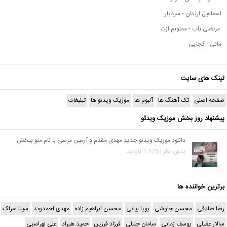
اسماعیل ارندان - سردیار
مرتضی باب - ممنونم ازت
مانی - کجایی
لینک های سایت
صفحه اصلی
تک آهنگ ها
آلبوم ها
موزیک ویدئو ها
تبلیغات
پیشنهاد روز بخش موزیک ویدئو
دانلود موزیک ویدئو جدید مهدی مقدم و آرمین مرسی با نام منو ببخش
بدون نظر | 1,175 بازدید
برترین خواننده ها
رضا صادقی
محسن چاوشی
پویا بیاتی
محسن ابراهیم زاده
مهدی احمدوند
سینا سرلک
سالار عقیلی
یوسف زمانی
سامان جلیلی
فرزاد فرزین
حمید هیراد
علی لهراسبی