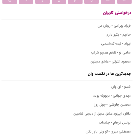
ک
گ
ل
م
ن
و
ه
ی
درخواستی کاربران
فرزاد بهرامی - زیبای من
حامیم - یکیو دارم
نیواد - نیمه گمشدمی
سامی لو - تلخم همچو شراب
محمود التركي - عاشق مجنون
جدیدترین ها در نکست وان
شدو - ای وای
مهدی جهانی - دیوونه بودم
محسن چاوشی - چهل روز
دانلود اپیزود عشق عمیق از دیجی شاهین
یونس فرجام - چشمات
مصطفی میری - تو ولی باور نکن