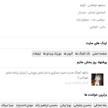
مسعود فراهانی - آواره
اسماعیل ارندان - سردیار
مرتضی باب - ممنونم ازت
مانی - کجایی
لینک های سایت
صفحه اصلی
تک آهنگ ها
آلبوم ها
موزیک ویدئو ها
تبلیغات
پیشنهاد روز بخش ملایم
دانلود آهنگ جدید حمید عسکری با نام نشان مهربانی ( تیتراژ برنامه نشان
مهربانی )
5 نظر | 4,656 بازدید
برترین خواننده ها
رضا صادقی
محسن چاوشی
پویا بیاتی
محسن ابراهیم زاده
مهدی احمدوند
سینا سرلک