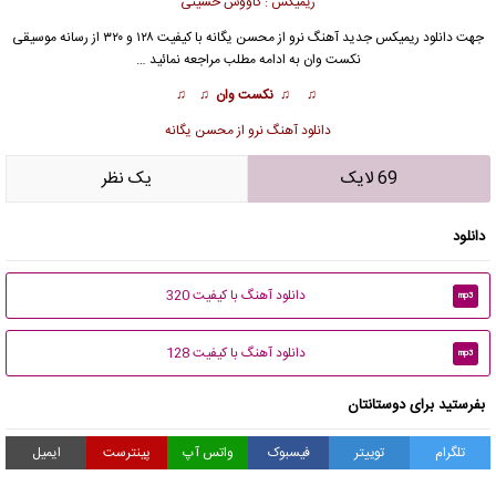
ریمیکس : کاووس حسینی
جهت دانلود ریمیکس جدید آهنگ نرو از
محسن یگانه
با کیفیت ۱۲۸ و ۳۲۰ از رسانه موسیقی
نکست وان به ادامه مطلب مراجعه نمائید …
♫ ♫ نکست وان ♫ ♫
دانلود آهنگ نرو از محسن یگانه
69 لایک
يک نظر
دانلود
دانلود آهنگ با کیفیت 320
mp3
دانلود آهنگ با کیفیت 128
mp3
بفرستید برای دوستانتان
تلگرام
توییتر
فیسبوک
واتس آپ
پینترست
ایمیل