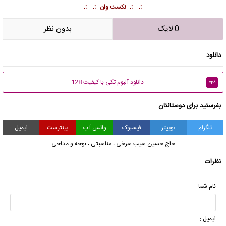
♫ ♫
نکست وان
♫ ♫
0 لایک
بدون نظر
دانلود
دانلود آلبوم تکی با کیفیت 128
mp3
بفرستید برای دوستانتان
تلگرام
توییتر
فیسبوک
واتس آپ
پینترست
ایمیل
حاج حسین سیب سرخی
،
مناسبتی
،
نوحه و مداحی
نظرات
نام شما :
ایمیل :