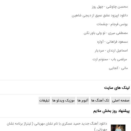
محسن چاوشی - چهل روز
دانلود اپیزود عشق عمیق از دیجی شاهین
یونس فرجام - چشمات
مصطفی میری - تو ولی باور نکن
مسعود فراهانی - آواره
اسماعیل ارندان - سردیار
مرتضی باب - ممنونم ازت
مانی - کجایی
لینک های سایت
صفحه اصلی
تک آهنگ ها
آلبوم ها
موزیک ویدئو ها
تبلیغات
پیشنهاد روز بخش ملایم
دانلود آهنگ جدید حمید عسکری با نام نشان مهربانی ( تیتراژ برنامه نشان
مهربانی )