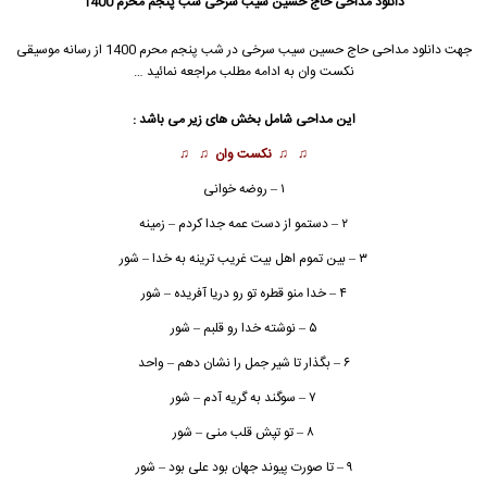
دانلود مداحی حاج حسین سیب سرخی شب پنجم محرم 1400
جهت دانلود مداحی
حاج حسین سیب سرخی
در شب پنجم محرم 1400 از رسانه موسیقی
نکست وان به ادامه مطلب مراجعه نمائید …
این مداحی شامل بخش های زیر می باشد :
♫ ♫
نکست وان
♫ ♫
۱ – روضه خوانی
۲ – دستمو از دست عمه جدا کردم – زمینه
۳ – بین تموم اهل بیت غریب ترینه به خدا – شور
۴ – خدا منو قطره تو رو دریا آفریده – شور
۵ – نوشته خدا رو قلبم – شور
۶ – بگذار تا شیر جمل را نشان دهم – واحد
۷ – سوگند به گریه آدم – شور
۸ – تو تپش قلب منی – شور
۹ – تا صورت پیوند جهان بود علی بود – شور