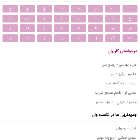
ا
ب
پ
ت
ث
ج
چ
ح
خ
د
ذ
ر
ز
ژ
س
ش
ص
ض
ط
ظ
ع
غ
ف
ق
ک
گ
ل
م
ن
و
ه
ی
درخواستی کاربران
فرزاد بهرامی - زیبای من
حامیم - یکیو دارم
نیواد - نیمه گمشدمی
سامی لو - تلخم همچو شراب
محمود التركي - عاشق مجنون
جدیدترین ها در نکست وان
شدو - ای وای
مهدی جهانی - دیوونه بودم