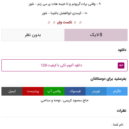
۹ – وقتی برات گریونم و تا خیمه هات پر می زنم – شور
۱۰ – کیمدی ابوالفضل باشینا – شور
♫ ♫
نکست وان
♫ ♫
8 لایک
بدون نظر
دانلود
دانلود آلبوم تکی با کیفیت 128
mp3
بفرستید برای دوستانتان
تلگرام
توییتر
فیسبوک
واتس آپ
پینترست
ایمیل
حاج محمود کریمی
،
نوحه و مداحی
نظرات
نام شما :