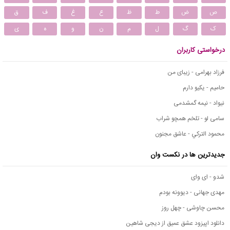
ص
ض
ط
ظ
ع
غ
ف
ق
ک
گ
ل
م
ن
و
ه
ی
درخواستی کاربران
فرزاد بهرامی - زیبای من
حامیم - یکیو دارم
نیواد - نیمه گمشدمی
سامی لو - تلخم همچو شراب
محمود التركي - عاشق مجنون
جدیدترین ها در نکست وان
شدو - ای وای
مهدی جهانی - دیوونه بودم
محسن چاوشی - چهل روز
دانلود اپیزود عشق عمیق از دیجی شاهین