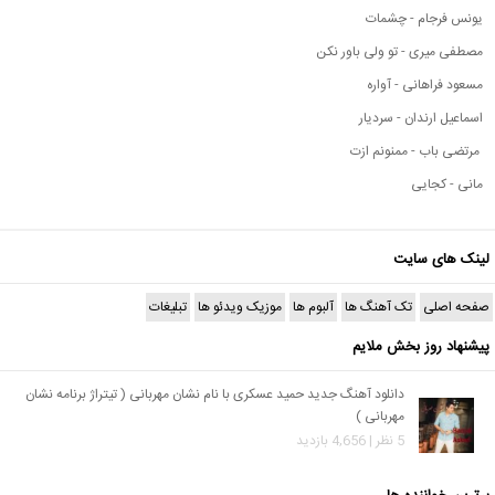
یونس فرجام - چشمات
مصطفی میری - تو ولی باور نکن
مسعود فراهانی - آواره
اسماعیل ارندان - سردیار
مرتضی باب - ممنونم ازت
مانی - کجایی
لینک های سایت
صفحه اصلی
تک آهنگ ها
آلبوم ها
موزیک ویدئو ها
تبلیغات
پیشنهاد روز بخش ملایم
دانلود آهنگ جدید حمید عسکری با نام نشان مهربانی ( تیتراژ برنامه نشان
مهربانی )
5 نظر | 4,656 بازدید