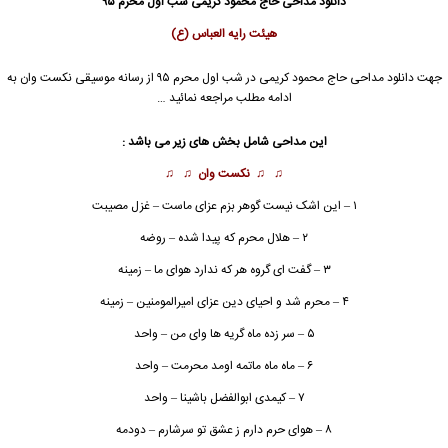
دانلود مداحی حاج محمود کریمی شب اول محرم ۹۵
هیئت رایه العباس (ع)
جهت دانلود مداحی
حاج محمود کریمی
در شب اول
محرم ۹۵
از رسانه موسیقی نکست وان به
ادامه مطلب مراجعه نمائید …
این مداحی شامل بخش های زیر می باشد :
♫ ♫
نکست وان
♫ ♫
۱ – این اشک نیست گوهر بزم عزای ماست – غزل مصیبت
۲ – هلال محرم که پیدا شده – روضه
۳ – گفت ای گروه هر که ندارد هوای ما – زمینه
۴ – محرم شد و احیای دین عزای امیرالمومنین – زمینه
۵ – سر زده ماه گریه ها وای من – واحد
۶ – ماه ماه ماتمه اومد محرمت – واحد
۷ – کیمدی ابوالفضل باشینا – واحد
۸ – هوای حرم دارم ز عشق تو سرشارم – دودمه