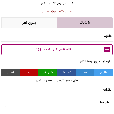
۹ – پر می زنم تا کربلا – شور
♫ ♫
نکست وان
♫ ♫
8 لایک
بدون نظر
دانلود
دانلود آلبوم تکی با کیفیت 128
mp3
بفرستید برای دوستانتان
تلگرام
توییتر
فیسبوک
واتس آپ
پینترست
ایمیل
حاج محمود کریمی
،
نوحه و مداحی
نظرات
نام شما :