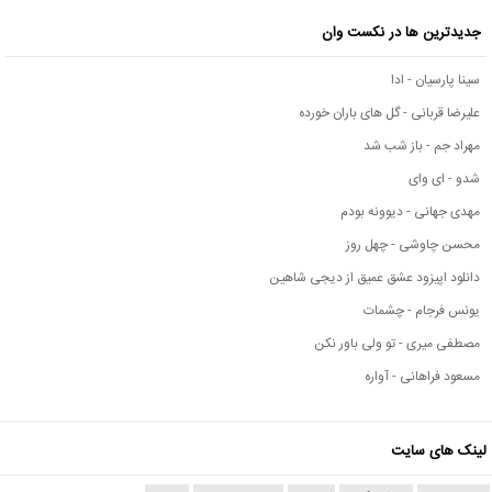
جدیدترین ها در نکست وان
سینا پارسیان - ادا
علیرضا قربانی - گل های باران خورده
مهراد جم - باز شب شد
شدو - ای وای
مهدی جهانی - دیوونه بودم
محسن چاوشی - چهل روز
دانلود اپیزود عشق عمیق از دیجی شاهین
یونس فرجام - چشمات
مصطفی میری - تو ولی باور نکن
مسعود فراهانی - آواره
لینک های سایت