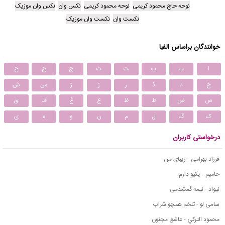
نوحه حاج محمود کریمی
نوحه محمود کریمی
نکس وان
نکس وان موزیک
نکست وان
نکست وان موزیک
خوانندگان براساس الفبا
ا
ب
پ
ت
ث
ج
چ
ح
خ
د
ذ
ر
ز
ژ
س
ش
ص
ض
ط
ظ
ع
غ
ف
ق
ک
گ
ل
م
ن
و
ه
ی
درخواستی کاربران
فرزاد بهرامی - زیبای من
حامیم - یکیو دارم
نیواد - نیمه گمشدمی
سامی لو - تلخم همچو شراب
محمود التركي - عاشق مجنون