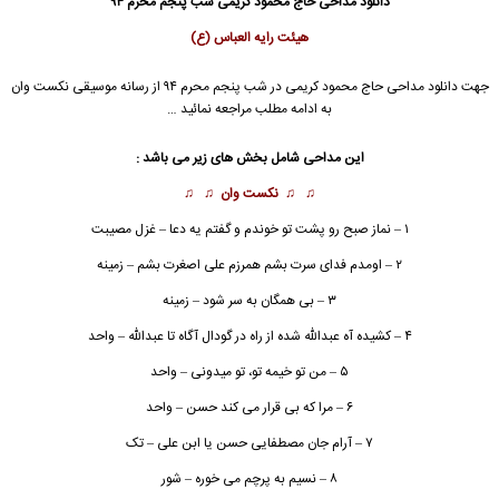
دانلود مداحی حاج محمود کریمی شب پنجم محرم ۹۴
هیئت رایه العباس (ع)
جهت دانلود مداحی
حاج محمود کریمی
در شب پنجم محرم ۹۴ از رسانه موسیقی نکست وان
به ادامه مطلب مراجعه نمائید …
این مداحی شامل بخش های زیر می باشد :
♫ ♫
نکست وان
♫ ♫
۱ – نماز صبح رو پشت تو خوندم و گفتم یه دعا –
غزل مصیبت
۲ – اومدم فدای سرت بشم همرزم علی اصغرت بشم –
زمینه
۳ – بی همگان به سر شود –
زمینه
۴ – کشیده آه عبدالله شده از راه در گودال آگاه تا عبدالله –
واحد
۵ – من تو خیمه تو، تو میدونی –
واحد
۶ – مرا که بی قرار می کند حسن –
واحد
۷ – آرام جان مصطفایی حسن یا ابن علی – تک
۸ – نسیم به پرچم می خوره – شور