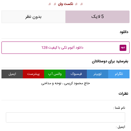
♫ ♫
نکست وان
♫ ♫
5 لایک
بدون نظر
دانلود
دانلود آلبوم تکی با کیفیت 128
mp3
بفرستید برای دوستانتان
تلگرام
توییتر
فیسبوک
واتس آپ
پینترست
ایمیل
حاج محمود کریمی
،
نوحه و مداحی
نظرات
نام شما :
ایمیل :