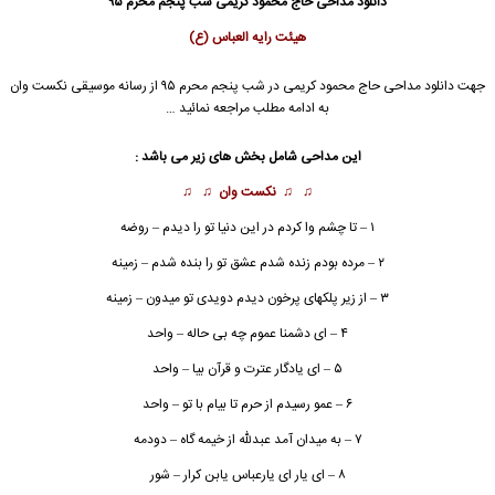
دانلود مداحی حاج محمود کریمی شب پنجم محرم ۹۵
هیئت رایه العباس (ع)
جهت دانلود مداحی
حاج محمود کریمی
در شب پنجم
محرم ۹۵
از رسانه موسیقی نکست وان
به ادامه مطلب مراجعه نمائید …
این مداحی شامل بخش های زیر می باشد :
♫ ♫
نکست وان
♫ ♫
۱ – تا چشم وا کردم در این دنیا تو را دیدم – روضه
۲ – مرده بودم زنده شدم عشق تو را بنده شدم – زمینه
۳ – از زیر پلکهای پرخون دیدم دویدی تو میدون – زمینه
۴ – ای دشمنا عموم چه بی حاله – واحد
۵ – ای یادگار عترت و قرآن بیا – واحد
۶ – عمو رسیدم از حرم تا بیام با تو – واحد
۷ – به میدان آمد عبدلله از خیمه گاه – دودمه
۸ – ای یار ای یارعباس یابن کرار – شور