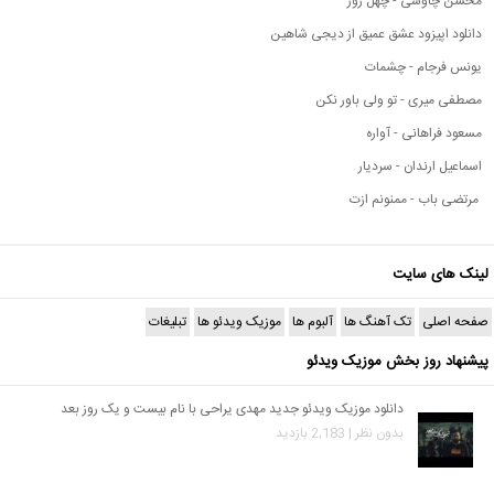
محسن چاوشی - چهل روز
دانلود اپیزود عشق عمیق از دیجی شاهین
یونس فرجام - چشمات
مصطفی میری - تو ولی باور نکن
مسعود فراهانی - آواره
اسماعیل ارندان - سردیار
مرتضی باب - ممنونم ازت
لینک های سایت
صفحه اصلی
تک آهنگ ها
آلبوم ها
موزیک ویدئو ها
تبلیغات
پیشنهاد روز بخش موزیک ویدئو
دانلود موزیک ویدئو جدید مهدی یراحی با نام بیست و یک روز بعد
بدون نظر | 2,183 بازدید