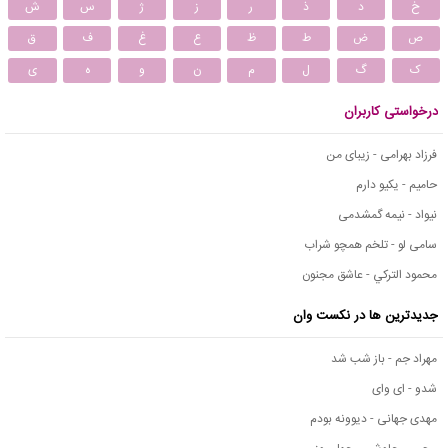
خ
د
ذ
ر
ز
ژ
س
ش
ص
ض
ط
ظ
ع
غ
ف
ق
ک
گ
ل
م
ن
و
ه
ی
درخواستی کاربران
فرزاد بهرامی - زیبای من
حامیم - یکیو دارم
نیواد - نیمه گمشدمی
سامی لو - تلخم همچو شراب
محمود التركي - عاشق مجنون
جدیدترین ها در نکست وان
مهراد جم - باز شب شد
شدو - ای وای
مهدی جهانی - دیوونه بودم