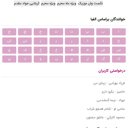
نکست وان موزیک
ویژه ماه محرم
ویژه محرم
کربلایی جواد مقدم
خوانندگان براساس الفبا
ا
ب
پ
ت
ث
ج
چ
ح
خ
د
ذ
ر
ز
ژ
س
ش
ص
ض
ط
ظ
ع
غ
ف
ق
ک
گ
ل
م
ن
و
ه
ی
درخواستی کاربران
فرزاد بهرامی - زیبای من
حامیم - یکیو دارم
نیواد - نیمه گمشدمی
سامی لو - تلخم همچو شراب
محمود التركي - عاشق مجنون