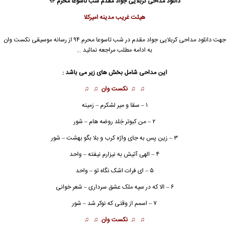
دانلود مداحی کربلایی جواد مقدم شب تاسوعا محرم ۹۴
هیئت غریب مدینه امیرکلا
جهت دانلود مداحی
کربلایی جواد مقدم
در شب تاسوعا محرم ۹۴ از رسانه موسیقی نکست وان
به ادامه مطلب مراجعه نمائید …
این مداحی شامل بخش های زیر می باشد :
♫ ♫
نکست وان
♫ ♫
۱ – سقا و میر لشکرم – زمینه
۲ – من کبوتر جَلد روضه هام – شور
۳ – زین پس به جای واژه کرب و بلا بگو بهشت – شور
۴ – الهی آتیش به نیزارم نیفته – واحد
۵ – ای فرات اشک نگاه تو – واحد
۶ – الا که در سپه ملک عشق سرداری – شعر خوانی
۷ – اسمم از وقتی که نوکر شد – شور
♫ ♫
نکست وان
♫ ♫