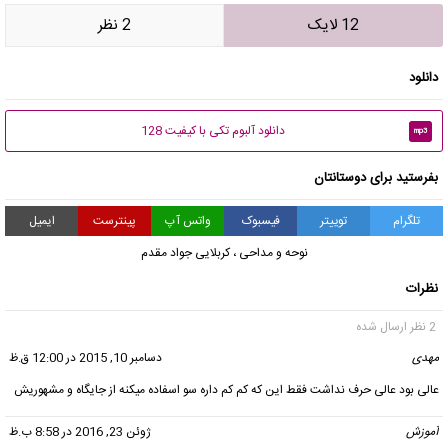
12 لایک
2 نظر
دانلود
دانلود آلبوم تکی با کیفیت 128
mp3
بفرستید برای دوستانتان
تلگرام
توییتر
فیسبوک
واتس آپ
پینترست
ایمیل
نوحه و مداحی
،
کربلایی جواد مقدم
نظرات
2 نظر ارسال شده
مهدی
گفت:
دسامبر 10, 2015 در 12:00 ق.ظ
عالی بود عالی حرف نداشت فقط این که کم کم داره سو اسفاده میکنه از جایگاه و مشهوریش
آموزش
گفت:
ژوئن 23, 2016 در 8:58 ب.ظ