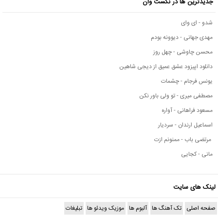
جدیدترین ها در نکست وان
شدو - ای وای
مهدی جهانی - دیوونه بودم
محسن چاوشی - چهل روز
دانلود اپیزود عشق عمیق از دیجی شاهین
یونس فرجام - چشمات
مصطفی میری - تو ولی باور نکن
مسعود فراهانی - آواره
اسماعیل ارندان - سردیار
مرتضی باب - ممنونم ازت
مانی - کجایی
لینک های سایت
صفحه اصلی
تک آهنگ ها
آلبوم ها
موزیک ویدئو ها
تبلیغات