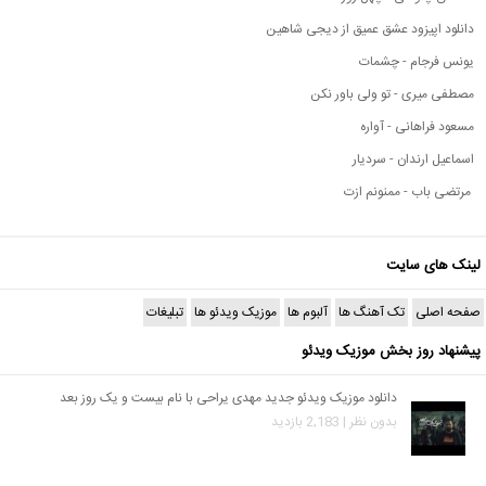
دانلود اپیزود عشق عمیق از دیجی شاهین
یونس فرجام - چشمات
مصطفی میری - تو ولی باور نکن
مسعود فراهانی - آواره
اسماعیل ارندان - سردیار
مرتضی باب - ممنونم ازت
لینک های سایت
صفحه اصلی
تک آهنگ ها
آلبوم ها
موزیک ویدئو ها
تبلیغات
پیشنهاد روز بخش موزیک ویدئو
دانلود موزیک ویدئو جدید مهدی یراحی با نام بیست و یک روز بعد
بدون نظر | 2,183 بازدید