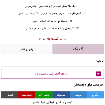
۱۰ – جام بلا عسل شده در کامِ شاه دین – شعرخوانی
۱۱ – شوق نظر حبیب دارم ، چون سینه ی بی شکیب دارم – شور
۱۲ – خسته م ، خالیه آقا دستم – شور
۱۴ – گر فضل تو را همه بدانند علی – مدح خوانی
♫ ♫
نکست وان
♫ ♫
9 لایک
بدون نظر
دانلود
دانلود آلبوم تکی با کیفیت 128
mp3
بفرستید برای دوستانتان
تلگرام
توییتر
فیسبوک
واتس آپ
پینترست
ایمیل
نوحه و مداحی
،
کربلایی جواد مقدم