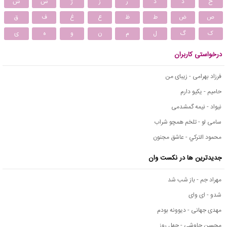
خ
د
ذ
ر
ز
ژ
س
ش
ص
ض
ط
ظ
ع
غ
ف
ق
ک
گ
ل
م
ن
و
ه
ی
درخواستی کاربران
فرزاد بهرامی - زیبای من
حامیم - یکیو دارم
نیواد - نیمه گمشدمی
سامی لو - تلخم همچو شراب
محمود التركي - عاشق مجنون
جدیدترین ها در نکست وان
مهراد جم - باز شب شد
شدو - ای وای
مهدی جهانی - دیوونه بودم
محسن چاوشی - چهل روز