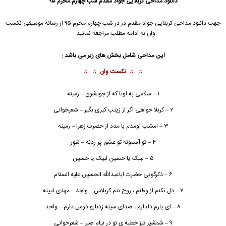
دانلود مداحی کربلایی جواد مقدم شب چهارم محرم ۹۵
جهت دانلود مداحی
کربلایی جواد مقدم
در
در شب چهارم محرم ۹۵
از رسانه موسیقی نکست
وان به ادامه مطلب مراجعه نمائید …
این مداحی شامل بخش های زیر می باشد :
♫ ♫
نکست وان
♫ ♫
۱ – سلامی به اونا که از جونشون – زمینه
۲ – کربلا خواهی اگر از زینب کبری بگیر – شعرخوانی
۳ – امشب اومدم با مدد از حضرت زهرا – زمینه
۴ – تو آسمونه تو عشق پر زدنه – شور
۵ – لبیک یا حسین لبیک یا حسین
۶ – ذکرگویی حضرت اباعبدالله الحسین علیه السلام
۷ – دل نکنم از وطنم ، روح تنم کربلاس – واحد – مهدی آیینه
۸ – ای یارم دلدارم ، صدای سینه زدنارو دوس دارم – واحد
۹ – شمشیر تیز خطبه ی تو در نیام صبر – شعرخوانی