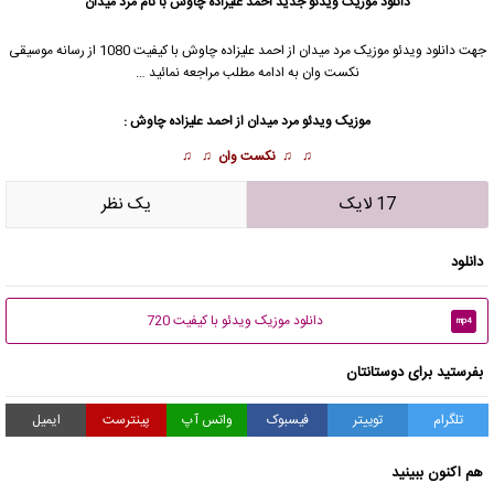
دانلود موزیک ویدئو جدید
احمد علیزاده چاوش با نام مرد میدان
جهت دانلود
ویدئو موزیک
مرد میدان از احمد علیزاده چاوش با کیفیت 1080 از رسانه موسیقی
نکست وان به ادامه مطلب مراجعه نمائید …
موزیک ویدئو
مرد میدان از احمد علیزاده چاوش :
♫ ♫
نکست وان
♫ ♫
17 لایک
يک نظر
دانلود
دانلود موزیک ویدئو با کیفیت 720
mp4
بفرستید برای دوستانتان
تلگرام
توییتر
فیسبوک
واتس آپ
پینترست
ایمیل
هم اکنون ببینید