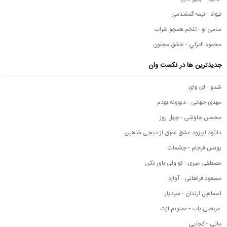
نیواد - نیمه گمشدمی
سامی لو - تلخم همچو شراب
محمود التركي - عاشق مجنون
جدیدترین ها در نکست وان
شدو - ای وای
مهدی جهانی - دیوونه بودم
محسن چاوشی - چهل روز
دانلود اپیزود عشق عمیق از دیجی شاهین
یونس فرجام - چشمات
مصطفی میری - تو ولی باور نکن
مسعود فراهانی - آواره
اسماعیل ارندان - سردیار
مرتضی باب - ممنونم ازت
مانی - کجایی