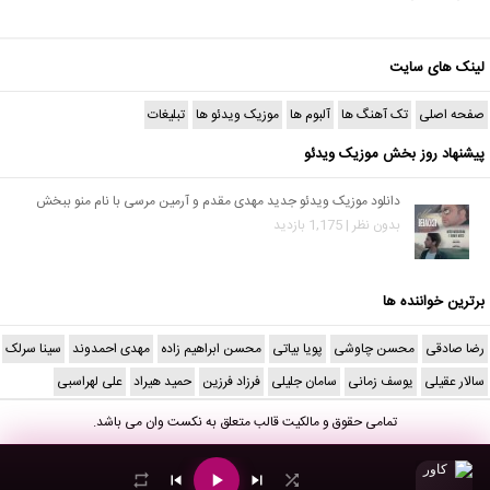
لینک های سایت
صفحه اصلی
تک آهنگ ها
آلبوم ها
موزیک ویدئو ها
تبلیغات
پیشنهاد روز بخش موزیک ویدئو
دانلود موزیک ویدئو جدید مهدی مقدم و آرمین مرسی با نام منو ببخش
بدون نظر | 1,175 بازدید
برترین خواننده ها
رضا صادقی
محسن چاوشی
پویا بیاتی
محسن ابراهیم زاده
مهدی احمدوند
سینا سرلک
سالار عقیلی
یوسف زمانی
سامان جلیلی
فرزاد فرزین
حمید هیراد
علی لهراسبی
تمامی حقوق و مالکیت قالب متعلق به
نکست وان
می باشد.