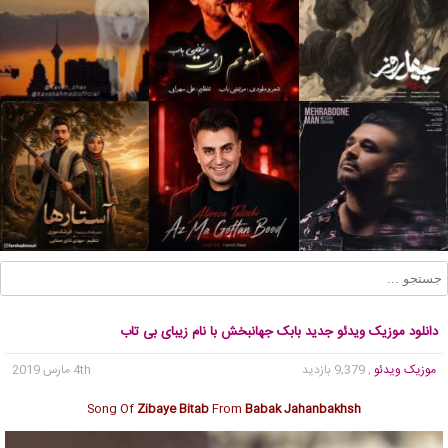
دانلود موزیک ویدئو جدید بابک جهانبخش با نام زیبای بی تاب
موزیک ویدئو
, 9,379 بازدید
4th مارس 2019
Song Of
Zibaye Bitab
From
Babak Jahanbakhsh