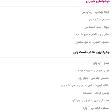
درخواستی کاربران
فرزاد بهرامی - زیبای من
حامیم - یکیو دارم
نیواد - نیمه گمشدمی
سامی لو - تلخم همچو شراب
محمود التركي - عاشق مجنون
جدیدترین ها در نکست وان
شدو - ای وای
مهدی جهانی - دیوونه بودم
محسن چاوشی - چهل روز
دانلود اپیزود عشق عمیق از دیجی شاهین
یونس فرجام - چشمات
مصطفی میری - تو ولی باور نکن
مسعود فراهانی - آواره