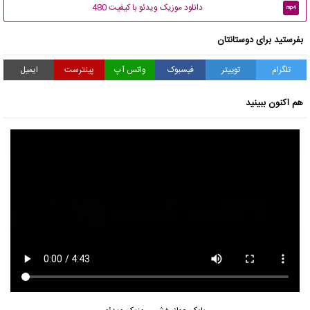
دانلود موزیک ویدئو با کیفیت 480
mp4
بفرستید برای دوستانتان
تلگرام
توییتر
فیسبوک
واتس آپ
پینترست
ایمیل
هم اکنون ببینید