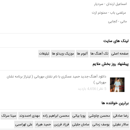
اسماعیل ارندان - سردیار
مرتضی باب - ممنونم ازت
مانی - کجایی
لینک های سایت
صفحه اصلی
تک آهنگ ها
آلبوم ها
موزیک ویدئو ها
تبلیغات
پیشنهاد روز بخش ملایم
دانلود آهنگ جدید حمید عسکری با نام نشان مهربانی ( تیتراژ برنامه نشان
مهربانی )
5 نظر | 4,656 بازدید
برترین خواننده ها
رضا صادقی
محسن چاوشی
پویا بیاتی
محسن ابراهیم زاده
مهدی احمدوند
سینا سرلک
سالار عقیلی
یوسف زمانی
سامان جلیلی
فرزاد فرزین
حمید هیراد
علی لهراسبی