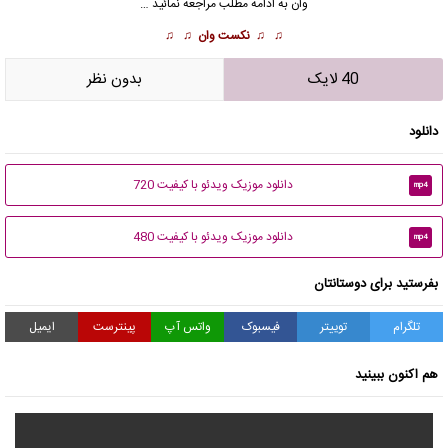
وان به ادامه مطلب مراجعه نمائید …
♫ ♫
نکست وان
♫ ♫
40 لایک
بدون نظر
دانلود
دانلود موزیک ویدئو با کیفیت 720
mp4
دانلود موزیک ویدئو با کیفیت 480
mp4
بفرستید برای دوستانتان
تلگرام
توییتر
فیسبوک
واتس آپ
پینترست
ایمیل
هم اکنون ببینید