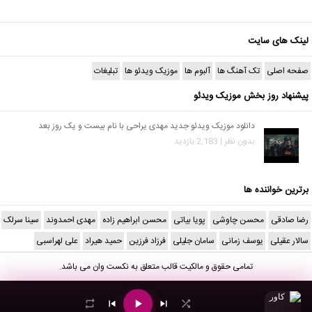
لینک های سایت
صفحه اصلی
تک آهنگ ها
آلبوم ها
موزیک ویدئو ها
تبلیغات
پیشنهاد روز بخش موزیک ویدئو
دانلود موزیک ویدئو جدید مهدی یراحی با نام بیست و یک روز بعد
بدون نظر | 2,183 بازدید
برترین خواننده ها
رضا صادقی
محسن چاوشی
پویا بیاتی
محسن ابراهیم زاده
مهدی احمدوند
سینا سرلک
سالار عقیلی
یوسف زمانی
سامان جلیلی
فرزاد فرزین
حمید هیراد
علی لهراسبی
تمامی حقوق و مالکیت قالب متعلق به
نکست وان
می باشد.