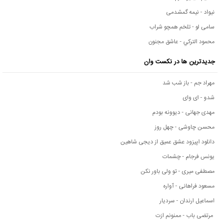
نیواد - نیمه گمشدمی
سامی لو - تلخم همچو شراب
محمود التركي - عاشق مجنون
جدیدترین ها در نکست وان
مهراد جم - باز شب شد
شدو - ای وای
مهدی جهانی - دیوونه بودم
محسن چاوشی - چهل روز
دانلود اپیزود عشق عمیق از دیجی شاهین
یونس فرجام - چشمات
مصطفی میری - تو ولی باور نکن
مسعود فراهانی - آواره
اسماعیل ارندان - سردیار
مرتضی باب - ممنونم ازت