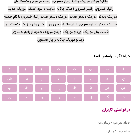
دانلود ویدئو موزیک جاذبه زانیار خسروی
رسانه موسیقی نکست وان
زانیار خسروی
زانیار خسروی آهنگ جاذبه
سایت دانلود آهنگ
موزیک جدید
موزیک ویدئو
موزیک ویدئو جدید
موزیک ویدئو جدید زانیار خسروی با نام جاذبه
موزیک ویدئو زانیار خسروی با نام جاذبه
نکس وان
نکس وان موزیک
نکست وان
نکست وان موزیک
ویدئو موزیک
ویدئو موزیک جاذبه از زانیار خسروی
ویدئو موزیک جاذبه زانیار خسروی
خوانندگان براساس الفبا
ا
ب
پ
ت
ث
ج
چ
ح
خ
د
ذ
ر
ز
ژ
س
ش
ص
ض
ط
ظ
ع
غ
ف
ق
ک
گ
ل
م
ن
و
ه
ی
درخواستی کاربران
فرزاد بهرامی - زیبای من
حامیم - یکیو دارم