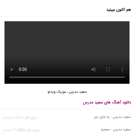
هم اکنون ببینید
سعید مدرس
،
موزیک ویدئو
دانلود آهنگ های سعید مدرس
سعید مدرس - یه جای دور
بدون نظر | 2,241 بازدید
سعید مدرس - معجزه
بدون نظر | 11,888 بازدید