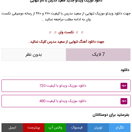
دانلود موزیک ویدئو جدید
سعید مدرس
با نام تنهایى
جهت دانلود
ویدئو موزیک
تنهایى از
سعید مدرس
با کیفیت ۷۲۰ و ۴۸۰ از رسانه موسیقی نکست
وان به ادامه مطلب مراجعه نمائید …
♫ ♫
نکست وان
♫ ♫
جهت
دانلود آهنگ تنهایى از سعید مدرس
کلیک نمائید .
7 لایک
بدون نظر
دانلود
دانلود موزیک ویدئو با کیفیت 720
mp4
دانلود موزیک ویدئو با کیفیت 480
mp4
بفرستید برای دوستانتان
تلگرام
توییتر
فیسبوک
واتس آپ
پینترست
ایمیل