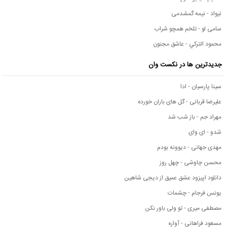
نیواد - نیمه گمشدمی
سامی لو - تلخم همچو شراب
محمود التركي - عاشق مجنون
جدیدترین ها در نکست وان
سینا پارسیان - ادا
علیرضا قربانی - گل های باران خورده
مهراد جم - باز شب شد
شدو - ای وای
مهدی جهانی - دیوونه بودم
محسن چاوشی - چهل روز
دانلود اپیزود عشق عمیق از دیجی شاهین
یونس فرجام - چشمات
مصطفی میری - تو ولی باور نکن
مسعود فراهانی - آواره