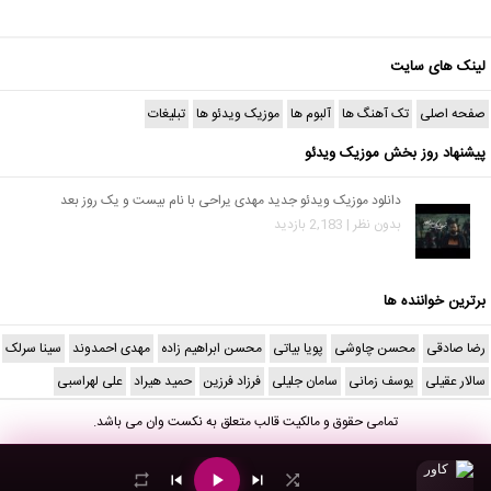
لینک های سایت
صفحه اصلی
تک آهنگ ها
آلبوم ها
موزیک ویدئو ها
تبلیغات
پیشنهاد روز بخش موزیک ویدئو
دانلود موزیک ویدئو جدید مهدی یراحی با نام بیست و یک روز بعد
بدون نظر | 2,183 بازدید
برترین خواننده ها
رضا صادقی
محسن چاوشی
پویا بیاتی
محسن ابراهیم زاده
مهدی احمدوند
سینا سرلک
سالار عقیلی
یوسف زمانی
سامان جلیلی
فرزاد فرزین
حمید هیراد
علی لهراسبی
تمامی حقوق و مالکیت قالب متعلق به
نکست وان
می باشد.