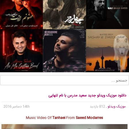
دانلود موزیک ویدئو جدید سعید مدرس با نام تنهایى
موزیک ویدئو
, 812 بازدید
14th دسامبر 2016
Music Video Of
Tanhaei
From
Saeed Modarres