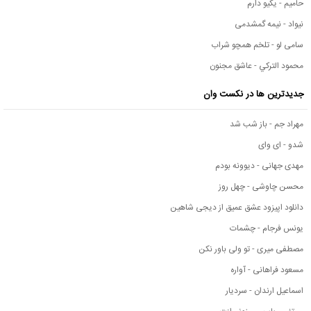
حامیم - یکیو دارم
نیواد - نیمه گمشدمی
سامی لو - تلخم همچو شراب
محمود التركي - عاشق مجنون
جدیدترین ها در نکست وان
مهراد جم - باز شب شد
شدو - ای وای
مهدی جهانی - دیوونه بودم
محسن چاوشی - چهل روز
دانلود اپیزود عشق عمیق از دیجی شاهین
یونس فرجام - چشمات
مصطفی میری - تو ولی باور نکن
مسعود فراهانی - آواره
اسماعیل ارندان - سردیار