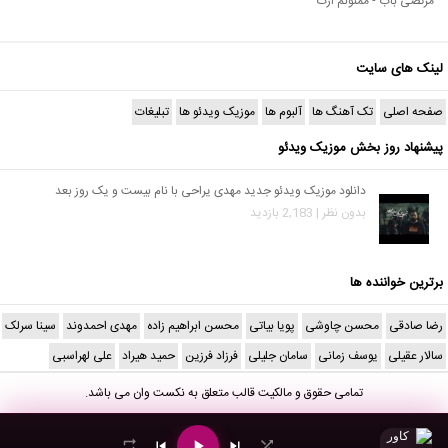
مرتضی باب - ممنونم ازت
لینک های سایت
صفحه اصلی
تک آهنگ ها
آلبوم ها
موزیک ویدئو ها
تبلیغات
پیشنهاد روز بخش موزیک ویدئو
دانلود موزیک ویدئو جدید مهدی یراحی با نام بیست و یک روز بعد
بدون نظر | 2,183 بازدید
برترین خواننده ها
رضا صادقی
محسن چاوشی
پویا بیاتی
محسن ابراهیم زاده
مهدی احمدوند
سینا سرلک
سالار عقیلی
یوسف زمانی
سامان جلیلی
فرزاد فرزین
حمید هیراد
علی لهراسبی
تمامی حقوق و مالکیت قالب متعلق به
نکست وان
می باشد.