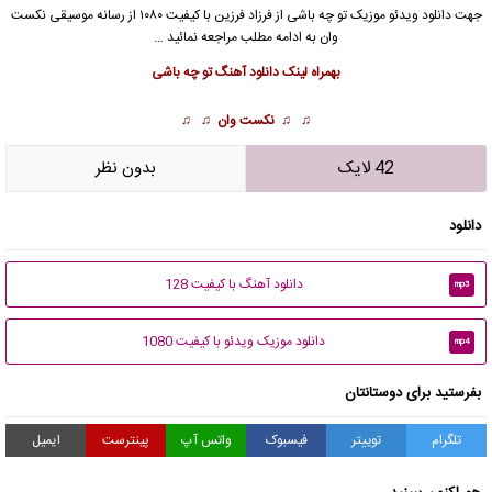
جهت دانلود
ویدئو موزیک
تو چه باشی از
فرزاد فرزین
با کیفیت ۱۰۸۰ از رسانه موسیقی نکست
وان به ادامه مطلب مراجعه نمائید …
بهمراه لینک دانلود آهنگ تو چه باشی
♫ ♫
نکست وان
♫ ♫
42 لایک
بدون نظر
دانلود
دانلود آهنگ با کیفیت 128
mp3
دانلود موزیک ویدئو با کیفیت 1080
mp4
بفرستید برای دوستانتان
تلگرام
توییتر
فیسبوک
واتس آپ
پینترست
ایمیل