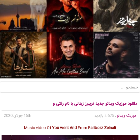
دانلود موزیک ویدئو جدید فریبرز زینالی با نام رفتی و
موزیک ویدئو
, 2,675 بازدید
15th جولای 2020
Music video Of
You went And
From
Fariborz Zeinali