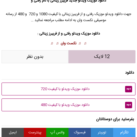
دانلود موزیک ویدئو جدید
فریبرز زینالی با نام رفتی و
جهت دانلود
ویدئو موزیک
رفتی و از فریبرز زینالی با کیفیت 1080 و 720 و 480 از رسانه
موسیقی نکست وان به ادامه مطلب مراجعه نمائید …
دانلود موزیک ویدئو
رفتی و از فریبرز زینالی :
♫ ♫
نکست وان
♫ ♫
12 لایک
بدون نظر
دانلود
دانلود موزیک ویدئو با کیفیت 720
mp4
دانلود موزیک ویدئو با کیفیت 480
mp4
بفرستید برای دوستانتان
تلگرام
توییتر
فیسبوک
واتس آپ
پینترست
ایمیل