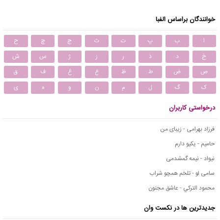
خوانندگان براساس الفبا
ا
ب
پ
ت
ث
ج
چ
ح
خ
د
ذ
ر
ز
ژ
س
ش
ص
ض
ط
ظ
ع
غ
ف
ق
ک
گ
ل
م
ن
و
ه
ی
درخواستی کاربران
فرزاد بهرامی - زیبای من
حامیم - یکیو دارم
نیواد - نیمه گمشدمی
سامی لو - تلخم همچو شراب
محمود التركي - عاشق مجنون
جدیدترین ها در نکست وان