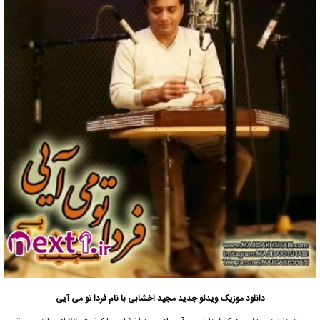
دانلود موزیک ویدئو جدید
مجید اخشابی
با نام فردا تو می آیی