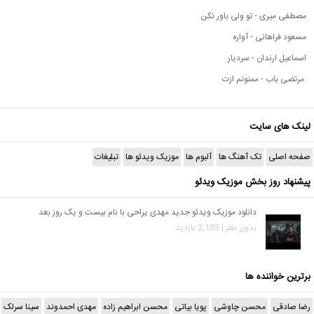
مصطفی میری - تو ولی باور نکن
مسعود فراهانی - آواره
اسماعیل ارندان - سردیار
مرتضی باب - ممنونم ازت
لینک های سایت
صفحه اصلی
تک آهنگ ها
آلبوم ها
موزیک ویدئو ها
تبلیغات
پیشنهاد روز بخش موزیک ویدئو
دانلود موزیک ویدئو جدید مهدی یراحی با نام بیست و یک روز بعد
بدون نظر | 2,183 بازدید
برترین خواننده ها
رضا صادقی
محسن چاوشی
پویا بیاتی
محسن ابراهیم زاده
مهدی احمدوند
سینا سرلک