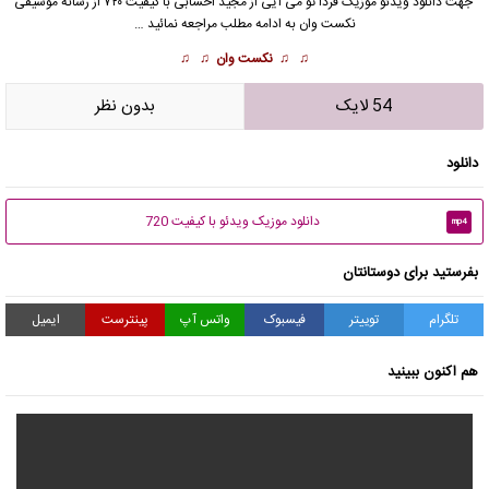
جهت دانلود
ویدئو موزیک
فردا تو می آیی از
مجید اخشابی
با کیفیت ۷۲۰ از رسانه موسیقی
نکست وان به ادامه مطلب مراجعه نمائید …
♫ ♫
نکست وان
♫ ♫
54 لایک
بدون نظر
دانلود
دانلود موزیک ویدئو با کیفیت 720
mp4
بفرستید برای دوستانتان
تلگرام
توییتر
فیسبوک
واتس آپ
پینترست
ایمیل
هم اکنون ببینید