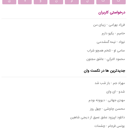
ک
گ
ل
م
ن
و
ه
ی
درخواستی کاربران
فرزاد بهرامی - زیبای من
حامیم - یکیو دارم
نیواد - نیمه گمشدمی
سامی لو - تلخم همچو شراب
محمود التركي - عاشق مجنون
جدیدترین ها در نکست وان
مهراد جم - باز شب شد
شدو - ای وای
مهدی جهانی - دیوونه بودم
محسن چاوشی - چهل روز
دانلود اپیزود عشق عمیق از دیجی شاهین
یونس فرجام - چشمات