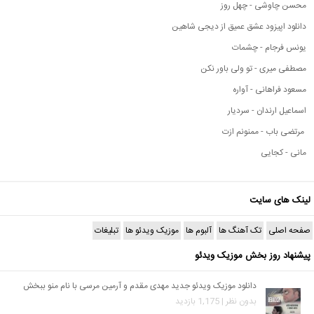
محسن چاوشی - چهل روز
دانلود اپیزود عشق عمیق از دیجی شاهین
یونس فرجام - چشمات
مصطفی میری - تو ولی باور نکن
مسعود فراهانی - آواره
اسماعیل ارندان - سردیار
مرتضی باب - ممنونم ازت
مانی - کجایی
لینک های سایت
صفحه اصلی
تک آهنگ ها
آلبوم ها
موزیک ویدئو ها
تبلیغات
پیشنهاد روز بخش موزیک ویدئو
دانلود موزیک ویدئو جدید مهدی مقدم و آرمین مرسی با نام منو ببخش
بدون نظر | 1,175 بازدید