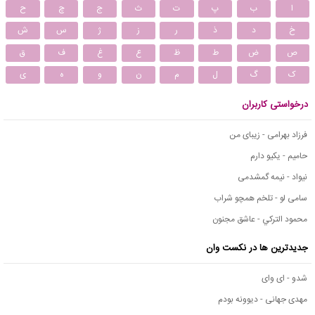
ا
ب
پ
ت
ث
ج
چ
ح
خ
د
ذ
ر
ز
ژ
س
ش
ص
ض
ط
ظ
ع
غ
ف
ق
ک
گ
ل
م
ن
و
ه
ی
درخواستی کاربران
فرزاد بهرامی - زیبای من
حامیم - یکیو دارم
نیواد - نیمه گمشدمی
سامی لو - تلخم همچو شراب
محمود التركي - عاشق مجنون
جدیدترین ها در نکست وان
شدو - ای وای
مهدی جهانی - دیوونه بودم