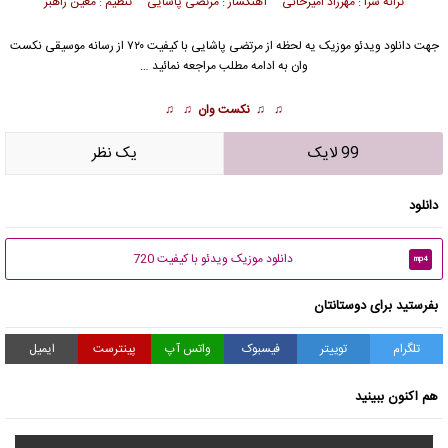
ترانه سرا : مهرزاد امیرخانی آهنگساز : مرتضی پاشایی تنظیم : معین راهبر
جهت دانلود
ویدئو موزیک
یه لحظه از
مرتضی پاشایی
با کیفیت ۷۲۰ از رسانه موسیقی نکست
وان به ادامه مطلب مراجعه نمائید …
♫ ♫
نکست وان
♫ ♫
99 لایک
يک نظر
دانلود
دانلود موزیک ویدئو با کیفیت 720
mp4
بفرستید برای دوستانتان
تلگرام
توییتر
فیسبوک
واتس آپ
پینترست
ایمیل
هم اکنون ببینید