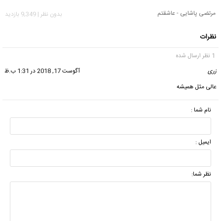
مرتضی پاشایی - عاشقتم
بدون نظر | 9,349 بازدید
نظرات
1 نظر ارسال شده
زری
گفت:
آگوست 17, 2018 در 1:31 ب.ظ
عالی مثل همیشه
نام شما :
ایمیل :
نظر شما: