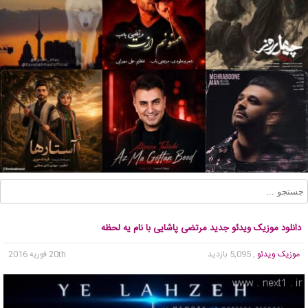
دانلود موزیک ویدئو جدید مرتضی پاشایی با نام یه لحظه
موزیک ویدئو
, 5,095 بازدید
20th فوریه 2016