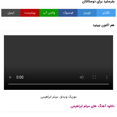
بفرستید برای دوستانتان
تلگرام
توییتر
فیسبوک
واتس آپ
پینترست
ایمیل
هم اکنون ببینید
موزیک ویدئو
،
میثم ابراهیمی
دانلود آهنگ های میثم ابراهیمی