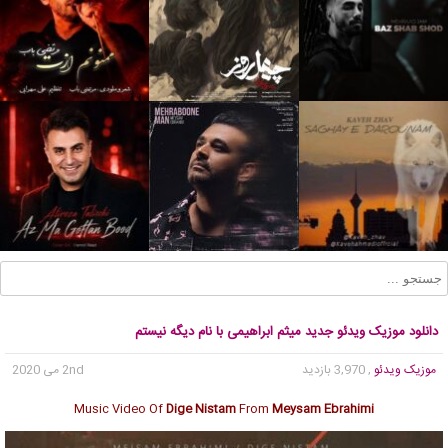
دانلود موزیک ویدئو جدید میثم ابراهیمی با نام دیگه نیستم
موزیک ویدئو
, 3,970 بازدید
2nd می 2020
Music Video Of
Dige Nistam
From
Meysam Ebrahimi