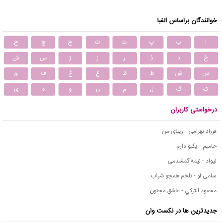
خوانندگان براساس الفبا
ا
ب
پ
ت
ث
ج
چ
ح
خ
د
ذ
ر
ز
ژ
س
ش
ص
ض
ط
ظ
ع
غ
ف
ق
ک
گ
ل
م
ن
و
ه
ی
درخواستی کاربران
فرزاد بهرامی - زیبای من
حامیم - یکیو دارم
نیواد - نیمه گمشدمی
سامی لو - تلخم همچو شراب
محمود التركي - عاشق مجنون
جدیدترین ها در نکست وان