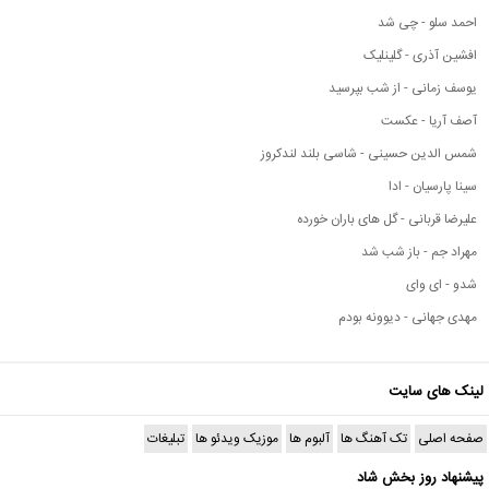
احمد سلو - چی شد
افشین آذری - گلینلیک
یوسف زمانی - از شب بپرسید
آصف آریا - عکست
شمس الدین حسینی - شاسی بلند لندکروز
سینا پارسیان - ادا
علیرضا قربانی - گل های باران خورده
مهراد جم - باز شب شد
شدو - ای وای
مهدی جهانی - دیوونه بودم
لینک های سایت
صفحه اصلی
تک آهنگ ها
آلبوم ها
موزیک ویدئو ها
تبلیغات
پیشنهاد روز بخش شاد