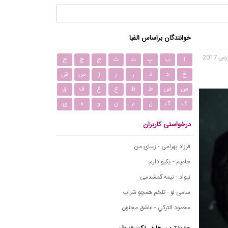
خوانندگان براساس الفبا
ا
ب
پ
ت
ث
ج
چ
ح
خ
د
ذ
ر
ز
ژ
س
ش
ص
ض
ط
ظ
ع
غ
ف
ق
ک
گ
ل
م
ن
و
ه
ی
درخواستی کاربران
فرزاد بهرامی - زیبای من
حامیم - یکیو دارم
نیواد - نیمه گمشدمی
سامی لو - تلخم همچو شراب
محمود التركي - عاشق مجنون