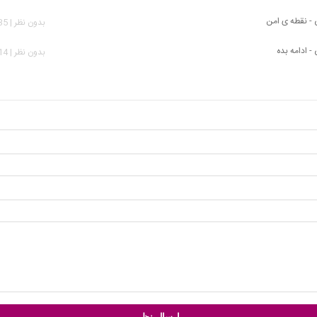
ی - نقطه ی امن
بدون نظر | 1,535 بازدید
 - ادامه بده
بدون نظر | 2,414 بازدید