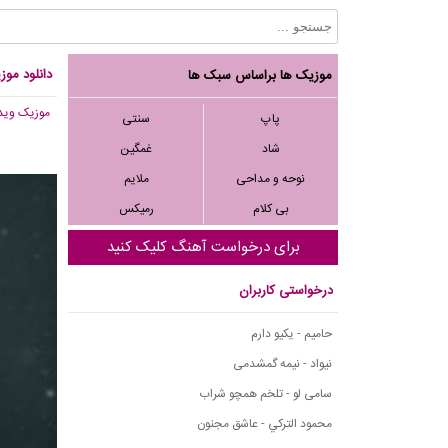
دانلود موز
موزیک ها براساس سبک ها
موزیک وید
پاپ
سنتی
شاد
غمگین
نوحه و مداحی
ملایم
بی کلام
رمیکس
برای درخواست آهنگ کلیک کنید
درخواستی کاربران
حامیم - یکیو دارم
نیواد - نیمه گمشدمی
سامی لو - تلخم همچو شراب
محمود التركي - عاشق مجنون