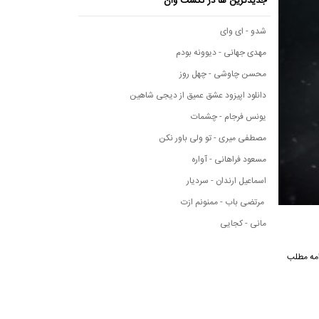
جدیدترین ها در نکست وان
شدو - ای وای
مهدی جهانی - دیوونه بودم
محسن چاوشی - چهل روز
دانلود اپیزود عشق عمیق از دیجی شاهین
یونس فرجام - چشمات
مصطفی میری - تو ولی باور نکن
مسعود فراهانی - آواره
اسماعیل ارندان - سردیار
مرتضی باب - ممنونم ازت
مانی - کجایی
ه ادامه مطلب