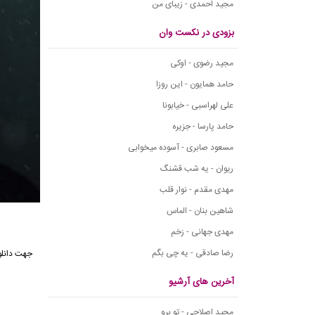
مجید احمدی - زیبای من
بزودی در نکست وان
مجید رضوی - اوکی
حامد همایون - این روزا
علی لهراسبی - خیابونا
حامد پارسا - جزیره
مسعود صابری - آسوده میخوابی
ریوان - یه شب قشنگ
مهدی مقدم - نوار قلب
شاهین بنان - الماس
مهدی جهانی - زخم
رضا صادقی - یه چی بگم
جهت دانل
آخرین های آرشیو
مجید اصلاحی - تو برو