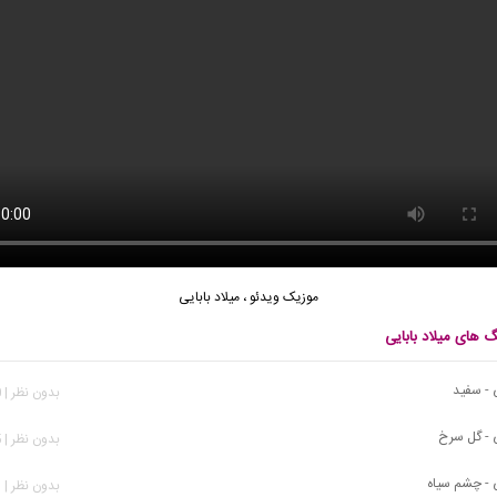
موزیک ویدئو
،
میلاد بابایی
گ های میلاد بابایی
ی - سفید
بدون نظر | 460 بازدید
ی - گل سرخ
بدون نظر | 765 بازدید
ی - چشم سیاه
بدون نظر | 783 بازدید