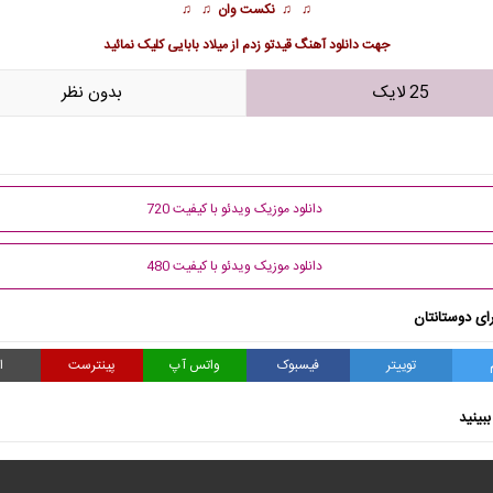
♫ ♫
نکست وان
♫ ♫
جهت
دانلود آهنگ قیدتو زدم از میلاد بابایی
کلیک نمائید
25 لایک
بدون نظر
دانلود موزیک ویدئو با کیفیت 720
دانلود موزیک ویدئو با کیفیت 480
ای دوستانتان
توییتر
فیسبوک
واتس آپ
پینترست
ا
بینید