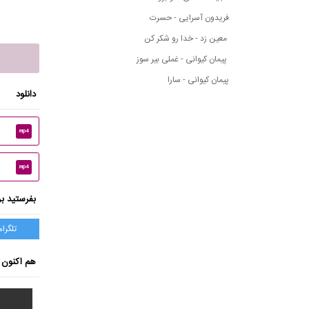
فریدون آسرایی - حسرت
معین زد - خدا رو شکر کن
پیمان کیوانی - غملی بیر سوز
پیمان کیوانی - سارا
دانلود
mp4
mp4
بفرستید بر
تلگرام
هم اکنون ب