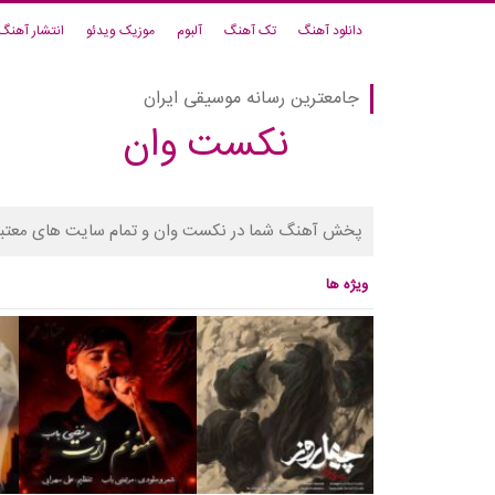
دانلود آهنگ
تک آهنگ
آلبوم
موزیک ویدئو
انتشار آهنگ
جامعترین رسانه موسیقی ایران
نکست وان
پخش آهنگ شما در نکست وان و تمام سایت های معتبر
ویژه ها