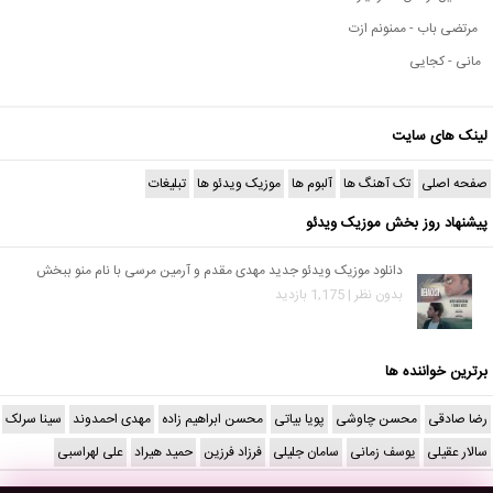
مرتضی باب - ممنونم ازت
مانی - کجایی
لینک های سایت
صفحه اصلی
تک آهنگ ها
آلبوم ها
موزیک ویدئو ها
تبلیغات
پیشنهاد روز بخش موزیک ویدئو
دانلود موزیک ویدئو جدید مهدی مقدم و آرمین مرسی با نام منو ببخش
بدون نظر | 1,175 بازدید
برترین خواننده ها
رضا صادقی
محسن چاوشی
پویا بیاتی
محسن ابراهیم زاده
مهدی احمدوند
سینا سرلک
سالار عقیلی
یوسف زمانی
سامان جلیلی
فرزاد فرزین
حمید هیراد
علی لهراسبی
تمامی حقوق و مالکیت قالب متعلق به
نکست وان
می باشد.