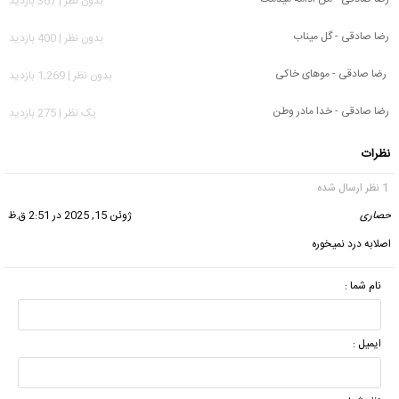
بدون نظر | 367 بازدید
رضا صادقی - گل میناب
بدون نظر | 400 بازدید
رضا صادقی - موهای خاکی
بدون نظر | 1,269 بازدید
رضا صادقی - خدا مادر وطن
يک نظر | 275 بازدید
نظرات
1 نظر ارسال شده
حصاری
گفت:
ژوئن 15, 2025 در 2:51 ق.ظ
اصلابه درد نمیخوره
نام شما :
ایمیل :