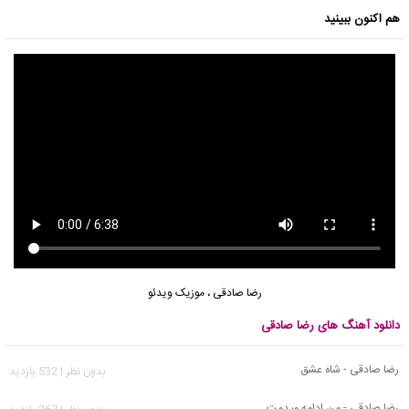
هم اکنون ببینید
رضا صادقی
،
موزیک ویدئو
دانلود آهنگ های رضا صادقی
رضا صادقی - شاه عشق
بدون نظر | 532 بازدید
رضا صادقی - من ادامه میدمت