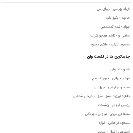
فرزاد بهرامی - زیبای من
حامیم - یکیو دارم
نیواد - نیمه گمشدمی
سامی لو - تلخم همچو شراب
محمود التركي - عاشق مجنون
جدیدترین ها در نکست وان
شدو - ای وای
مهدی جهانی - دیوونه بودم
محسن چاوشی - چهل روز
دانلود اپیزود عشق عمیق از دیجی شاهین
یونس فرجام - چشمات
مصطفی میری - تو ولی باور نکن
مسعود فراهانی - آواره
اسماعیل ارندان - سردیار