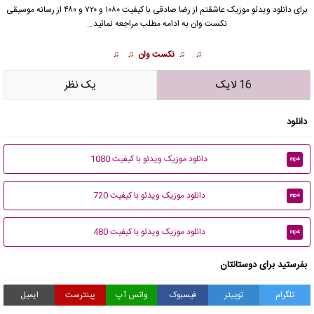
برای دانلود
ویدئو موزیک
عاشقتم از
رضا صادقی
با کیفیت ۱۰۸۰ و ۷۲۰ و ۴۸۰ از
رسانه موسیقی
نکست وان
به ادامه مطلب مراجعه نمائید…
♫ ♫ نکست وان ♫ ♫
16 لایک
يک نظر
دانلود
دانلود موزیک ویدئو با کیفیت 1080
mp4
دانلود موزیک ویدئو با کیفیت 720
mp4
دانلود موزیک ویدئو با کیفیت 480
mp4
بفرستید برای دوستانتان
تلگرام
توییتر
فیسبوک
واتس آپ
پینترست
ایمیل