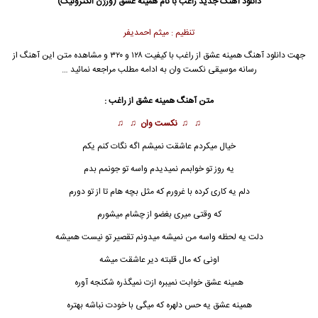
دانلود آهنگ جدید
راغب با نام همینه عشق (ورژن الکترونیک)
تنظیم : میثم احمدیفر
جهت دانلود آهنگ همینه عشق از راغب با کیفیت ۱۲۸ و ۳۲۰ و مشاهده متن این آهنگ از
رسانه موسیقی نکست وان به ادامه مطلب مراجعه نمائید …
متن آهنگ همینه عشق از راغب :
♫ ♫
نکست وان
♫ ♫
خیال میکردم عاشقت نمیشم اگه نگات کنم یکم
یه روز تو خوابمم نمیدیدم واسه تو جونمم بدم
دلم یه کاری کرده با غرورم که مثل بچه هام تا از تو دورم
که وقتی میری بغضو از چشام میشورم
دلت یه لحظه واسه من نمیشه میدونم تقصیر تو نیست همیشه
اونی که مال قلبته دیر عاشقت میشه
همینه عشق خوابت نمیبره ازت نمیگذره شکنجه آوره
همینه عشق
یه حس دلهره که میگی با خودت نباشه بهتره