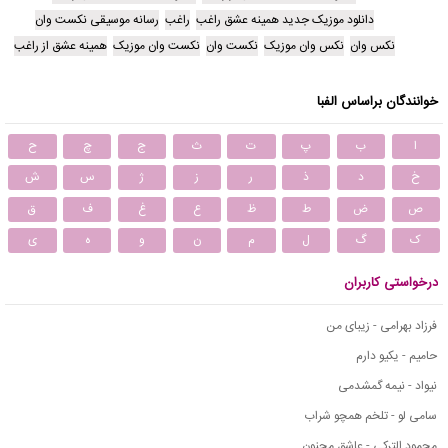
دانلود موزیک جدید همینه عشق راغب
راغب
رسانه موسیقی نکست وان
نکس وان
نکس وان موزیک
نکست وان
نکست وان موزیک
همینه عشق از راغب
خوانندگان براساس الفبا
ا
ب
پ
ت
ث
ج
چ
ح
خ
د
ذ
ر
ز
ژ
س
ش
ص
ض
ط
ظ
ع
غ
ف
ق
ک
گ
ل
م
ن
و
ه
ی
درخواستی کاربران
فرزاد بهرامی - زیبای من
حامیم - یکیو دارم
نیواد - نیمه گمشدمی
سامی لو - تلخم همچو شراب
محمود التركي - عاشق مجنون