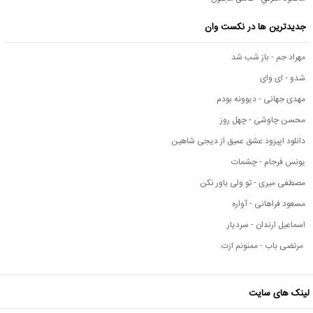
جدیدترین ها در نکست وان
مهراد جم - باز شب شد
شدو - ای وای
مهدی جهانی - دیوونه بودم
محسن چاوشی - چهل روز
دانلود اپیزود عشق عمیق از دیجی شاهین
یونس فرجام - چشمات
مصطفی میری - تو ولی باور نکن
مسعود فراهانی - آواره
اسماعیل ارندان - سردیار
مرتضی باب - ممنونم ازت
لینک های سایت