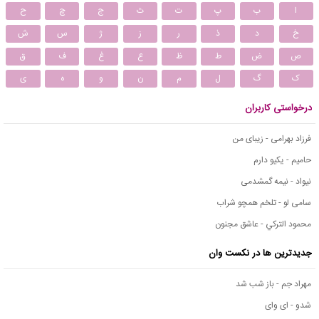
ا
ب
پ
ت
ث
ج
چ
ح
خ
د
ذ
ر
ز
ژ
س
ش
ص
ض
ط
ظ
ع
غ
ف
ق
ک
گ
ل
م
ن
و
ه
ی
درخواستی کاربران
فرزاد بهرامی - زیبای من
حامیم - یکیو دارم
نیواد - نیمه گمشدمی
سامی لو - تلخم همچو شراب
محمود التركي - عاشق مجنون
جدیدترین ها در نکست وان
مهراد جم - باز شب شد
شدو - ای وای