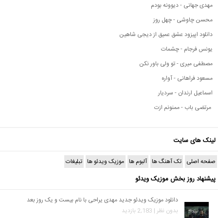
مهدی جهانی - دیوونه بودم
محسن چاوشی - چهل روز
دانلود اپیزود عشق عمیق از دیجی شاهین
یونس فرجام - چشمات
مصطفی میری - تو ولی باور نکن
مسعود فراهانی - آواره
اسماعیل ارندان - سردیار
مرتضی باب - ممنونم ازت
لینک های سایت
صفحه اصلی
تک آهنگ ها
آلبوم ها
موزیک ویدئو ها
تبلیغات
پیشنهاد روز بخش موزیک ویدئو
دانلود موزیک ویدئو جدید مهدی یراحی با نام بیست و یک روز بعد
بدون نظر | 2,183 بازدید