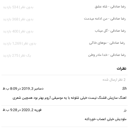
رضا صادقی - شاه عشق
بدون نظر | 534 بازدید
رضا صادقی - من ادامه میدمت
بدون نظر | 368 بازدید
رضا صادقی - گل میناب
بدون نظر | 400 بازدید
رضا صادقی - موهای خاکی
بدون نظر | 1,269 بازدید
رضا صادقی - خدا مادر وطن
يک نظر | 275 بازدید
نظرات
2 نظر ارسال شده
Sh
گفت:
دسامبر 3, 2019 در 8:09 ب.ظ
اهنگ سازیش قشنگ نیست خیلی شلوغه با یه موسیقی آروم بهتر بود همچین شعری
رز
گفت:
فوریه 2, 2020 در 9:28 ب.ظ
ملودیش خیلی اعصاب خوردکنه