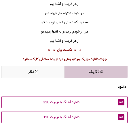
از هر غریب و آشنا پرم
من درد مشترکم منو فریاد کن
همدرد اگه نیستی گاهی ازم یاد کن
من از خودم بریدمو به انتها رسیدمو
از هر غریب و آشنا پرم
♫ ♫
نکست وان
♫ ♫
جهت
دانلود موزیک
ویدئو یعنی درد از رضا صادقی
کلیک نمائید
50 لایک
2 نظر
دانلود
دانلود آهنگ با کیفیت 320
mp3
دانلود آهنگ با کیفیت 128
mp3