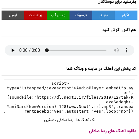
بفرستید برای دوستانتان
تلگرام
توییتر
فیسبوک
واتس آپ
پینترست
ایمیل
هم اکنون گوش کنید
کد پخش این آهنگ در سایت و وبلاگ شما
تک آهنگ ها
،
رضا صادقی
،
غمگین
دانلود آهنگ های رضا صادقی