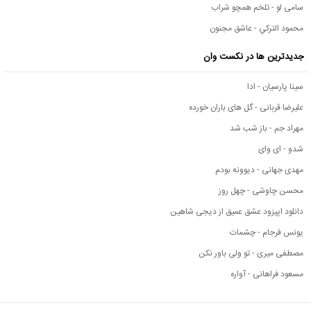
سامی لو - تلخم همچو شراب
محمود التركي - عاشق مجنون
جدیدترین ها در نکست وان
سینا پارسیان - ادا
علیرضا قربانی - گل های باران خورده
مهراد جم - باز شب شد
شدو - ای وای
مهدی جهانی - دیوونه بودم
محسن چاوشی - چهل روز
دانلود اپیزود عشق عمیق از دیجی شاهین
یونس فرجام - چشمات
مصطفی میری - تو ولی باور نکن
مسعود فراهانی - آواره