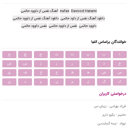
Davood Hatami
nafas
آهنگ نفس از داوود حاتمی
دانلود آهنگ نفس از داود حاتمی
دانلود آهنگ نفس از داوود حاتمی
داوود حاتمی
نفس از داوود حاتمی
نفس داوود حاتمی
خوانندگان براساس الفبا
ا
ب
پ
ت
ث
ج
چ
ح
خ
د
ذ
ر
ز
ژ
س
ش
ص
ض
ط
ظ
ع
غ
ف
ق
ک
گ
ل
م
ن
و
ه
ی
درخواستی کاربران
فرزاد بهرامی - زیبای من
حامیم - یکیو دارم
نیواد - نیمه گمشدمی