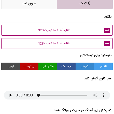
0 لایک
بدون نظر
دانلود
دانلود آهنگ با کیفیت 320
mp3
دانلود آهنگ با کیفیت 128
mp3
بفرستید برای دوستانتان
تلگرام
توییتر
فیسبوک
واتس آپ
پینترست
ایمیل
هم اکنون گوش کنید
کد پخش این آهنگ در سایت و وبلاگ شما