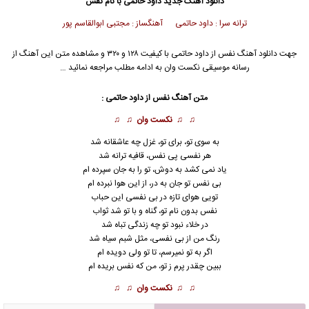
دانلود آهنگ جدید
داود حاتمی با نام نفس
ترانه سرا : داود حاتمی آهنگساز : مجتبی ابوالقاسم پور
جهت دانلود آهنگ نفس از داود حاتمی با کیفیت ۱۲۸ و ۳۲۰ و مشاهده متن این آهنگ از
رسانه موسیقی نکست وان به ادامه مطلب مراجعه نمائید …
متن آهنگ نفس از داود حاتمی :
♫ ♫
نکست وان
♫ ♫
به سوی تو، برای تو، غزل چه عاشقانه شد
هر نفسی پی نفس، قافیه ترانه شد
یاد نمی کشد به دوش، تو را به جان سپرده ام
بی نفس تو جان به در، از این هوا نبرده ام
تویی هوای تازه در بی نفسی این حباب
نفس بدون نام تو، گناه و با تو شد ثواب
در خلاء نبود تو چه زندگی تباه شد
رنگ من از بی نفسی، مثل شبم سیاه شد
اگر به تو نمیرسم، تا تو ولی دویده ام
ببین چقدر پرم ز تو، من که نفس بریده ام
♫ ♫
نکست وان
♫ ♫