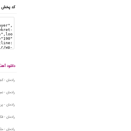
کد پخش ای
دانلود آه
رادمان - کج
رادمان - نم
رادمان - پری
رادمان - فک
رادمان - مل