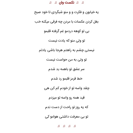
♫ ♫
نکست وان
♫ ♫
یه خیابون و
فکرت
و و منو شبگردی تا خود صبح
بغل کردن عکسات با مردن چه فرقی میکنه خب
بی تو کوهه دردمو غم گرفته قلبمو
تو ولی منو که یادت نیست
نیستی چشم به راهتم هرجا باشی یادتم
تو ولی به من حواست نیست
سر عشق تو باهمه بد شدم
خط قرمز قلبمو رد شدم
چقد واسه تو از خودم کم کن هی
قید همه رو واسه تو میزدم
که یه روز تو راحت از دست ندم
تو بی معرفت داشتی هوامو کی
♫ ♫ ♫ ♫