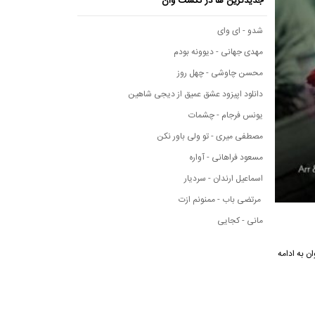
جدیدترین ها در نکست وان
شدو - ای وای
مهدی جهانی - دیوونه بودم
محسن چاوشی - چهل روز
دانلود اپیزود عشق عمیق از دیجی شاهین
یونس فرجام - چشمات
مصطفی میری - تو ولی باور نکن
مسعود فراهانی - آواره
اسماعیل ارندان - سردیار
مرتضی باب - ممنونم ازت
مانی - کجایی
وان به ادامه