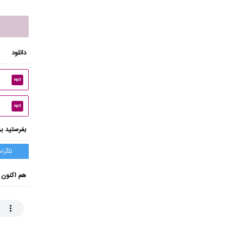
دانلود
mp3
mp3
بفرستید بر
تلگرام
هم اکنون 