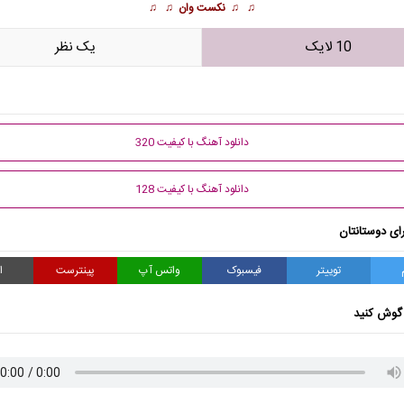
♫ ♫
نکست وان
♫ ♫
10 لایک
يک نظر
دانلود آهنگ با کیفیت 320
دانلود آهنگ با کیفیت 128
ای دوستانتان
توییتر
فیسبوک
واتس آپ
پینترست
ا
گوش کنید