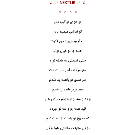
♫ ♫
NEXT1.IR
♫ ♫
♫ ♫ ♫ ♫
تو هوای تو گیره دلم
تو نباشی میمیره دلم
زندگیمو میریزه بهم فکرت
همه جا تو خیال توام
حتی نیستی به یادته توام
منو میکشه آخر سر عشقت
سر عشق تو باهمه بد شدم
خط قرمز قلبمو رد شدم
چقد واسه تو از خودم کم کن هی
قید همه رو واسه تو میزدم
که یه روز تو راحت از دست ندم
تو بی معرفت داشتی هوامو کی