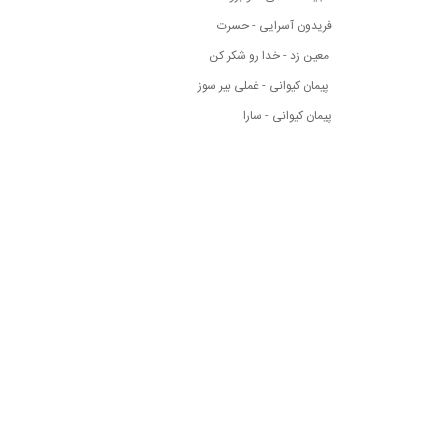
فریدون آسرایی - حسرت
معین زد - خدا رو شکر کن
پیمان کیوانی - غملی بیر سوز
پیمان کیوانی - سارا