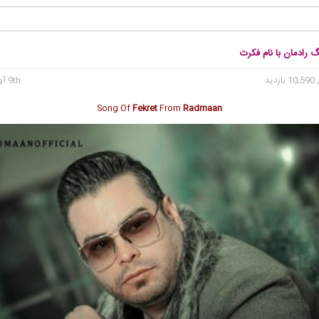
گ رادمان با نام فکرت
10 بازدید
9th آوریل 2022
Song Of
Fekret
From
Radmaan