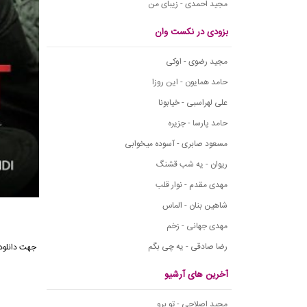
مجید احمدی - زیبای من
بزودی در نکست وان
مجید رضوی - اوکی
حامد همایون - این روزا
علی لهراسبی - خیابونا
حامد پارسا - جزیره
مسعود صابری - آسوده میخوابی
ریوان - یه شب قشنگ
مهدی مقدم - نوار قلب
شاهین بنان - الماس
مهدی جهانی - زخم
رضا صادقی - یه چی بگم
جهت دانلود
آخرین های آرشیو
مجید اصلاحی - تو برو