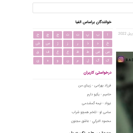
خوانندگان براساس الفبا
ا
ب
پ
ت
ث
ج
چ
ح
خ
د
ذ
ر
ز
ژ
س
ش
ص
ض
ط
ظ
ع
غ
ف
ق
ک
گ
ل
م
ن
و
ه
ی
درخواستی کاربران
فرزاد بهرامی - زیبای من
حامیم - یکیو دارم
نیواد - نیمه گمشدمی
سامی لو - تلخم همچو شراب
محمود التركي - عاشق مجنون