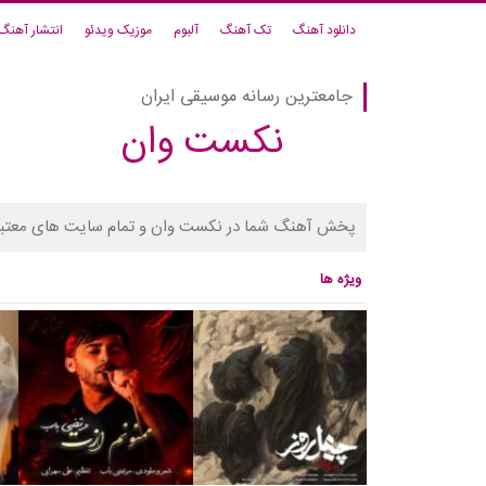
دانلود آهنگ
تک آهنگ
آلبوم
موزیک ویدئو
انتشار آهنگ
جامعترین رسانه موسیقی ایران
نکست وان
پخش آهنگ شما در نکست وان و تمام سایت های معتبر
ویژه ها