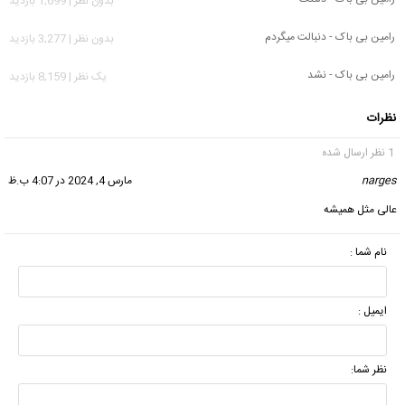
بدون نظر | 1,699 بازدید
رامین بی باک - دنبالت میگردم
بدون نظر | 3,277 بازدید
رامین بی باک - نشد
يک نظر | 8,159 بازدید
نظرات
1 نظر ارسال شده
narges
گفت:
مارس 4, 2024 در 4:07 ب.ظ
عالی مثل همیشه
نام شما :
ایمیل :
نظر شما: