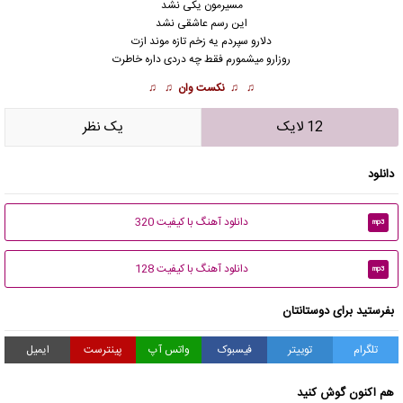
مسیرمون یکی نشد
این رسم عاشقی نشد
دلارو سپردم یه زخم تازه موند ازت
روزارو میشمورم فقط چه دردی داره خاطرت
♫ ♫
نکست وان
♫ ♫
12 لایک
يک نظر
دانلود
دانلود آهنگ با کیفیت 320
mp3
دانلود آهنگ با کیفیت 128
mp3
بفرستید برای دوستانتان
تلگرام
توییتر
فیسبوک
واتس آپ
پینترست
ایمیل
هم اکنون گوش کنید