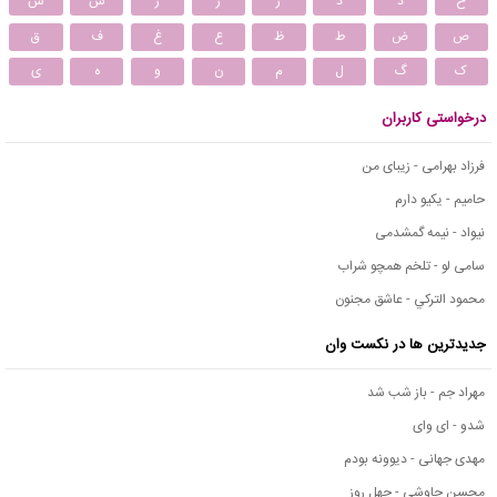
خ
د
ذ
ر
ز
ژ
س
ش
ص
ض
ط
ظ
ع
غ
ف
ق
ک
گ
ل
م
ن
و
ه
ی
درخواستی کاربران
فرزاد بهرامی - زیبای من
حامیم - یکیو دارم
نیواد - نیمه گمشدمی
سامی لو - تلخم همچو شراب
محمود التركي - عاشق مجنون
جدیدترین ها در نکست وان
مهراد جم - باز شب شد
شدو - ای وای
مهدی جهانی - دیوونه بودم
محسن چاوشی - چهل روز