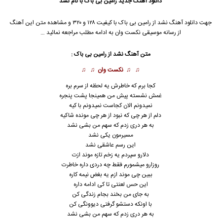
دانلود آهنگ جدید
رامین بی باک
با نام نشد
جهت دانلود آهنگ نشد از
رامین بی باک
با کیفیت ۱۲۸ و ۳۲۰ و مشاهده متن این آهنگ
از رسانه موسیقی نکست وان به ادامه مطلب مراجعه نمائید …
متن آهنگ نشد از
رامین بی باک
:
♫ ♫
نکست وان
♫ ♫
کجا برم که خاطرش یه لحظه از سرم بره
غمش نشسته پیش من همینجا پشت پنجره
نمیدونم الان کجاست نمیدونم با کیه
دلم از هر چی که نبود از هر چی مونده شاکیه
به هر دری زدم که سهم من بشی نشد
مسیرمون یکی نشد
این رسم عاشقی نشد
دلارو سپردم یه زخم تازه موند ازت
روزارو میشمورم فقط چه دردی داره خاطرت
ببین چی موند ازم یه بغض نیمه کاره
این حس لعنتی تا کی ادامه داره
به جای من بخند بجام زندگی کن
با اونکه دستشو گرفتی دیوونگی کن
به هر دری زدم که سهم من بشی نشد