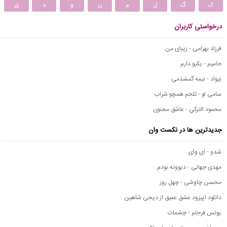
ک
گ
ل
م
ن
و
ه
ی
درخواستی کاربران
فرزاد بهرامی - زیبای من
حامیم - یکیو دارم
نیواد - نیمه گمشدمی
سامی لو - تلخم همچو شراب
محمود التركي - عاشق مجنون
جدیدترین ها در نکست وان
شدو - ای وای
مهدی جهانی - دیوونه بودم
محسن چاوشی - چهل روز
دانلود اپیزود عشق عمیق از دیجی شاهین
یونس فرجام - چشمات