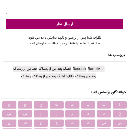
نظرات شما پس از بررسی و تایید نمایش داده می شود.
لطفا نظرات خود را فقط در مورد مطلب بالا ارسال کنید.
برچسب ها
Bade Man
Rastaak
آهنگ بعد من از رستاک
بعد من از رستاک
بعد من رستاک
دانلود آهنگ بعد من از رستاک
رستاک
خوانندگان براساس الفبا
ا
ب
پ
ت
ث
ج
چ
ح
خ
د
ذ
ر
ز
ژ
س
ش
ص
ض
ط
ظ
ع
غ
ف
ق