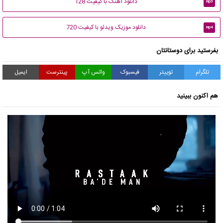
دانلود آهنگ با کیفیت 128
mp3
دانلود موزیک ویدئو با کیفیت 720
mp4
بفرستید برای دوستانتان
تلگرام
توییتر
فیسبوک
واتس آپ
پینترست
ایمیل
هم اکنون ببینید