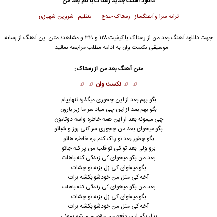
دانلود آهنگ جدید
رستاک
با نام بعد من
ترانه سرا و آهنگساز : رستاک حلاج تنظیم : شروین شهبازی
جهت دانلود آهنگ بعد من از
رستاک
با کیفیت ۱۲۸ و ۳۲۰ و مشاهده متن این آهنگ از رسانه
موسیقی نکست وان به ادامه مطلب مراجعه نمائید …
متن آهنگ بعد من از
رستاک
:
♫ ♫
نکست وان
♫ ♫
بگو بهم بعد از این چحوری میگذره تنهاییام
بگو بهم بعد از این چی میاد سر ما زیر بارون
چی میمونه بعد از این همه خاطره واسه دوتامون
بگو میخوای بعد من چجوری سر کنی روز و شباتو
بگو چطور بعد تو پاک کنم بره خاطره هاتو
برو ولی بعد تو کی تو قلب من پر کنه جاتو
بعد من بگو میخوای کی زندگی کنه باهات
بگو میخوای کی زل بزنه تو چشات
آخه کی مثل من خودشو بکشه برات
بعد من بگو میخوای کی زندگی کنه باهات
بگو میخوای کی زل بزنه تو چشات
آخه کی مثل من خودشو بکشه برات
بذار بگم این دفعه من مقصرم میشه بمونی