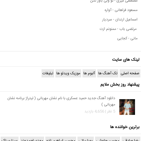
مصطفی میری - تو ولی باور نکن
مسعود فراهانی - آواره
اسماعیل ارندان - سردیار
مرتضی باب - ممنونم ازت
مانی - کجایی
لینک های سایت
صفحه اصلی
تک آهنگ ها
آلبوم ها
موزیک ویدئو ها
تبلیغات
پیشنهاد روز بخش ملایم
دانلود آهنگ جدید حمید عسکری با نام نشان مهربانی ( تیتراژ برنامه نشان
مهربانی )
5 نظر | 4,656 بازدید
برترین خواننده ها
رضا صادقی
محسن چاوشی
پویا بیاتی
محسن ابراهیم زاده
مهدی احمدوند
سینا سرلک