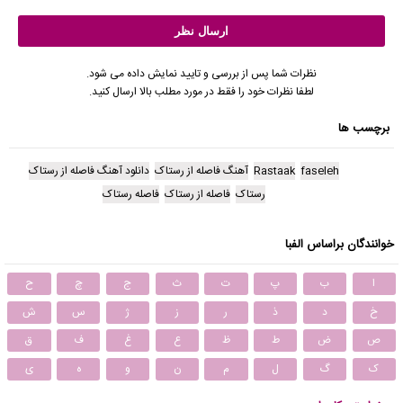
نظرات شما پس از بررسی و تایید نمایش داده می شود.
لطفا نظرات خود را فقط در مورد مطلب بالا ارسال کنید.
برچسب ها
faseleh
Rastaak
آهنگ فاصله از رستاک
دانلود آهنگ فاصله از رستاک
رستاک
فاصله از رستاک
فاصله رستاک
خوانندگان براساس الفبا
ا
ب
پ
ت
ث
ج
چ
ح
خ
د
ذ
ر
ز
ژ
س
ش
ص
ض
ط
ظ
ع
غ
ف
ق
ک
گ
ل
م
ن
و
ه
ی