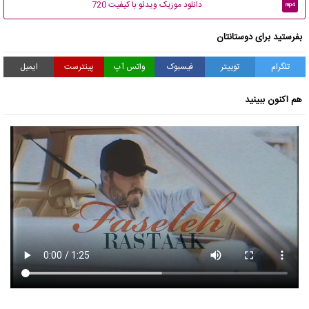
دانلود موزیک ویدئو با کیفیت 720
mp4
بفرستید برای دوستانتان
تلگرام
توییتر
فیسبوک
واتس آپ
پینترست
ایمیل
هم اکنون ببینید