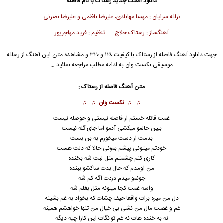
دانلود آهنگ جدید
رستاک
با نام فاصله
ترانه سرایان : مهسا مهابادی، علیرضا ناظمی و علیرضا نصرتی
آهنگساز : رستاک حلاج تنظیم : فرید مهاجرپور
جهت دانلود آهنگ فاصله از
رستاک
با کیفیت ۱۲۸ و ۳۲۰ و مشاهده متن این آهنگ از رسانه
موسیقی نکست وان به ادامه مطلب مراجعه نمائید …
متن آهنگ فاصله از
رستاک
:
♫ ♫
نکست وان
♫ ♫
غمت قاتله خستم از فاصله نیستی و حوصله نیست
ببین حالمو میکشی آدمو اما جای گله نیست
بدمت از دست میخورم به بن بست
خودتم میتونی پیشم بمونی حالا که دلت هست
کاری کنم چشمتم مثل لبت شه بخنده
من اومدم که حال بدت ساکشو ببنده
جونمو میدم دردت اگه کم شه
واسه غمت کجا میتونه مثل بغلم شه
دل من میره برات واقعا حیف چشات که بخواد به غم بشینه
غم و غصت مال من نشی بی خیال من تنها خواهشم همینه
نه به خنده هات نه غم تو نگات این کارا چیه دیگه