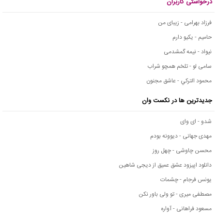
درخواستی کاربران
فرزاد بهرامی - زیبای من
حامیم - یکیو دارم
نیواد - نیمه گمشدمی
سامی لو - تلخم همچو شراب
محمود التركي - عاشق مجنون
جدیدترین ها در نکست وان
شدو - ای وای
مهدی جهانی - دیوونه بودم
محسن چاوشی - چهل روز
دانلود اپیزود عشق عمیق از دیجی شاهین
یونس فرجام - چشمات
مصطفی میری - تو ولی باور نکن
مسعود فراهانی - آواره