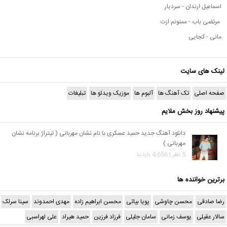
اسماعیل ارندان - سردیار
مرتضی باب - ممنونم ازت
مانی - کجایی
لینک های سایت
صفحه اصلی
تک آهنگ ها
آلبوم ها
موزیک ویدئو ها
تبلیغات
پیشنهاد روز بخش ملایم
دانلود آهنگ جدید حمید عسکری با نام نشان مهربانی ( تیتراژ برنامه نشان
مهربانی )
5 نظر | 4,656 بازدید
برترین خواننده ها
رضا صادقی
محسن چاوشی
پویا بیاتی
محسن ابراهیم زاده
مهدی احمدوند
سینا سرلک
سالار عقیلی
یوسف زمانی
سامان جلیلی
فرزاد فرزین
حمید هیراد
علی لهراسبی