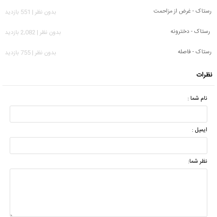
رستاک - غرض از مزاحمت
بدون نظر | 551 بازدید
رستاک - دخترونه
بدون نظر | 2,082 بازدید
رستاک - فاصله
بدون نظر | 755 بازدید
نظرات
نام شما :
ایمیل :
نظر شما: